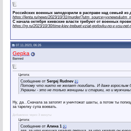
Российских военных заподозрили в расправе над семьей из д
https://lenta.ru/news/2023/10/31/murder/?utm_source=yxnews&utm
С начала октября киевские власти требуют от военных прове
https://rg.ru/2023/10/30/time-kiev-trebuet-vziat-gorlovku-no-v-vsu-
07.11.2023, 06:26
Gepka
Banned
Цитата:
Сообщение от
Sergej Rudnev
Потому что никто не желает погибать. И даже взрослым 
Украины - это не только женщины и старики, но и мужчины
Ну, да...Сначала за затопят и уничтожат шахты, а потом ты поп
за тарелку супа воевать.
Добавлено через 3 минуты
Цитата:
Сообщение от
Алина 1
ага, за что кукушка хвалит петуха, за что хвалит он куку