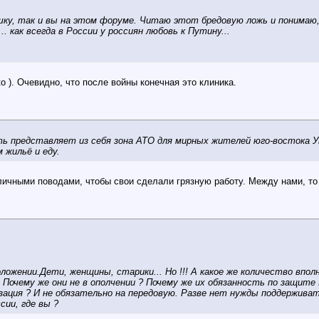
шку, так и вы на этом форуме. Читаю этот бредовую ложь и понимаю, 
. как всегда в России у россиян любовь к Путину...
о ). Очевидно, что после войны конечная это клиника.
ть представляет из себя зона АТО для мирных жителей юго-востока 
 жильё и еду.
личными поводами, чтобы свои сделали грязную работу. Между нами, то
ложении.Дети, женщины, старики... Но !!! А какое же количество вп
 Почему же они не в ополчении ? Почему же их обязанность по защит
ация ? И не обязательно на передовую. Разве нет нужды поддерживат
сии, где вы ?