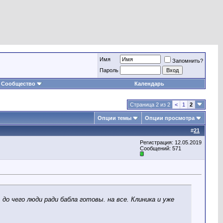
Имя
Запомнить?
Пароль
Сообщество
Календарь
Страница 2 из 2
<
1
2
Опции темы
Опции просмотра
#
21
Регистрация: 12.05.2019
Сообщений: 571
до чего люди ради бабла готовы. на все. Клиника и уже