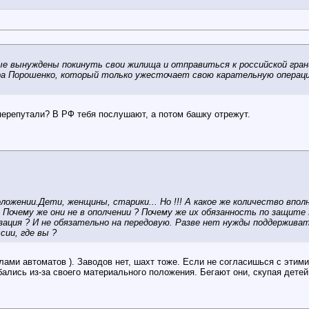
ые вынуждены покинуть свои жилища и отправиться к российской грани
ра Порошенко, который только ужесточает свою карательную операц
перепутали? В РФ тебя послушают, а потом башку отрежут.
ложении.Дети, женщины, старики... Но !!! А какое же количество вп
 Почему же они не в ополчении ? Почему же их обязанность по защит
ация ? И не обязательно на передовую. Разве нет нужды поддерживат
сии, где вы ?
лами автоматов ). Заводов нет, шахт тоже. Если не согласишься с этим
лись из-за своего материального положения. Бегают они, скупая детей 