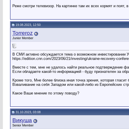
Реже смотри телевизор. На картинке там их всех кормят и поят, в
19.08.2023, 12:50
Torreroz
Junior Member
В СМИ активно обсуждается тема о возможном инвестировании Ук
https://edition.cnn.com/2023/06/21/investing/ukraine-recovery-confere
Вместе с тем, мне не удалось найти реальное подтверждение фа
Если обладаете какой-то информацией - буду признателен за обр
Кроме того, Мне более близка иная точка зрения, которая гласи
Взваливание на себя Западом или какой-либо из Европейских ст
Какое Ваше мнение по этому поводу?
31.10.2023, 03:08
Викуша
Senior Member