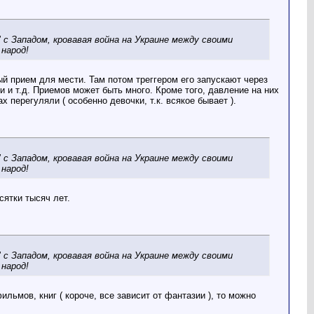
с Западом, кровавая война на Украине между своими
народ!
й прием для мести. Там потом треггером его запускают через
и и т.д. Приемов может быть много. Кроме того, давление на них
 перегуляли ( особенно девочки, т.к. всякое бывает ).
с Западом, кровавая война на Украине между своими
народ!
сятки тысяч лет.
с Западом, кровавая война на Украине между своими
народ!
ильмов, книг ( короче, все зависит от фантазии ), то можно