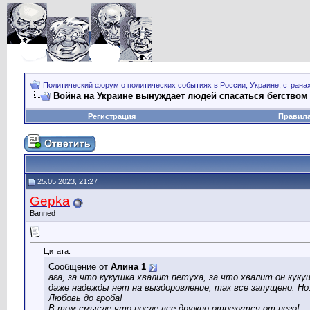
Политический форум о политических событиях в России, Украине, страна
Война на Украине вынуждает людей спасаться бегством
Регистрация
Правил
25.05.2023, 21:27
Gepka
Banned
Цитата:
Сообщение от
Алина 1
ага, за что кукушка хвалит петуха, за что хвалит он куку
даже надежды нет на выздоровление, так все запущено. Но..
Любовь до гроба!
В том смысле,что после все дружно отрекутся от него!