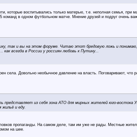
дети, которые воспитывались только матерью, т.е. неполная семья, при 
5 команд в одном футбольном матче. Мнение друзей и подруг очень важно
шку, так и вы на этом форуме. Читаю этот бредовую ложь и понимаю, 
. как всегда в России у россиян любовь к Путину...
рен села. Довольно необычное давление на власть. Поговаривают, что
ть представляет из себя зона АТО для мирных жителей юго-востока 
 жильё и еду.
оловков пропаганды. На самом деле, там им уже не рады. Местные жител
рмом на шее.