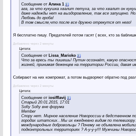
Сообщение от
Алина 1
ага, за что кукушка хвалит петуха, за что хвалит он куку
даже надежды нет на выздоровление, так все запущено. Но..
Любовь до гроба!
В том смысле,что после все дружно отрекутся от него!
Я бесплатно пишу. Предателей потом гасят ( всех, кто за баблишк
Добавлено через 2 минуты
Цитата:
Сообщение от
Lissa_Marioko
Что за ересь ты пишешь! Путин осознаёт, какую опаснос
жизней, принимая беженцев на территории России, давая им
Собирают на них компромат, а потом выдворяют обратно под раз
Добавлено через 2 минуты
Цитата:
Сообщение от
iosifflavij
Старый 20.01.2015, 17:01
Sofiy Sofiy вне форума
Member
Спору нет. Мирное население Новороссии в бедственном по
городах штатских...Мы их ежедневно видим по телевизору.
международные добровольцы ? Почему не объявлена мобилиз
подконтрольных территориях ? А-у-у-у!!! Мужчины Новорос