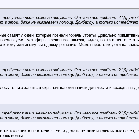
 требуется лишь немного подумать. От чего все проблемы? "Дружба" 
ат в этом, даже не оказывает помощи Донбассу, а только истребляет 
ные ставят людей, которые познали горечь утраты. Довольно примитивны
послевкусия, метафоры, косвенного намека, видео, поста в ленте, стать
х к тому или иному выгодному решению. Может просто их дети на вписках
 требуется лишь немного подумать. От чего все проблемы? "Дружба" 
ат в этом, даже не оказывает помощи Донбассу, а только истребляет 
алось только заняться скрытым напоминанием для мести и вражды на де
 требуется лишь немного подумать. От чего все проблемы? "Дружба" 
ат в этом, даже не оказывает помощи Донбассу, а только истребляет 
татьи тоже никто не отменял. Если делать вставки из различных песен, ф
гонек войны.