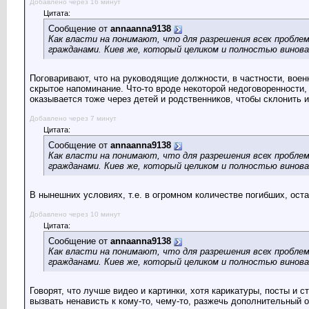
Добавлено через 16 минут
Цитата:
Сообщение от
annaanna9138
Как власти на понимают, что для разрешения всех проблем
гражданами. Киев же, который целиком и полностью винов
Поговаривают, что на руководящие должности, в частности, воен
скрытое напоминание. Что-то вроде некоторой недоговоренности, 
оказывается тоже через детей и родственников, чтобы склонить и
Добавлено через 7 минут
Цитата:
Сообщение от
annaanna9138
Как власти на понимают, что для разрешения всех проблем
гражданами. Киев же, который целиком и полностью винов
В нынешних условиях, т.е. в огромном количестве погибших, ост
Добавлено через 10 минут
Цитата:
Сообщение от
annaanna9138
Как власти на понимают, что для разрешения всех проблем
гражданами. Киев же, который целиком и полностью винов
Говорят, что лучше видео и картинки, хотя карикатуры, посты и с
вызвать ненависть к кому-то, чему-то, разжечь дополнительный о