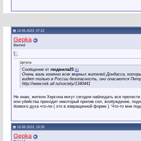
14.06.2023, 07:22
Gepka
Banned
Цитата:
Сообщение от
людмила25
Очень жаль конечно всех мирных жителей Донбасса, котор
видят только в России безопасность, они опасаются Пет
http://www.nsk.aif.ru/society/1340441
Не знаю, жители Херсона могут сегодня наблюдать все прелести р
или убийства приходит некоторый прилив сил, возбуждение, подн
боевого духа что-ли ( это в извращенной форме ). Что-то мне по
18.08.2023, 19:30
Gepka