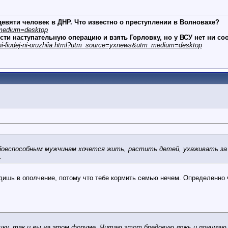
евяти человек в ДНР. Что известно о преступлении в Волновахе?
_medium=desktop
сти наступательную операцию и взять Горловку, но у ВСУ нет ни со
net-ni-liudej-ni-oruzhiia.html?utm_source=yxnews&utm_medium=desktop
боеспособным мужчинам хочется жить, растить детей, ухаживать за
.
издишь в ополчение, потому что тебе кормить семью нечем. Определенно 
шку, так и вы на этом форуме. Читаю этот бредовую ложь и понимаю, 