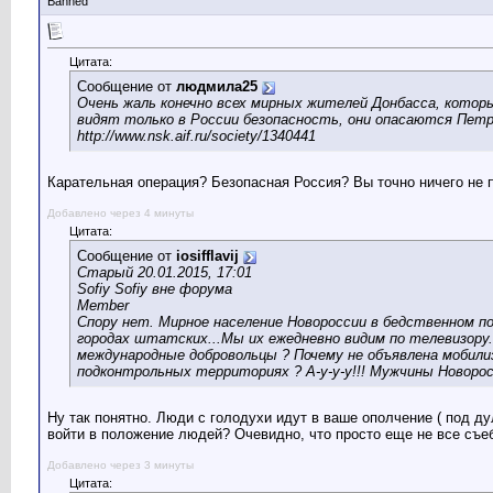
Banned
Цитата:
Сообщение от
людмила25
Очень жаль конечно всех мирных жителей Донбасса, котор
видят только в России безопасность, они опасаются Пет
http://www.nsk.aif.ru/society/1340441
Карательная операция? Безопасная Россия? Вы точно ничего не 
Добавлено через 4 минуты
Цитата:
Сообщение от
iosifflavij
Старый 20.01.2015, 17:01
Sofiy Sofiy вне форума
Member
Спору нет. Мирное население Новороссии в бедственном по
городах штатских...Мы их ежедневно видим по телевизору.
международные добровольцы ? Почему не объявлена мобилиз
подконтрольных территориях ? А-у-у-у!!! Мужчины Новорос
Ну так понятно. Люди с голодухи идут в ваше ополчение ( под ду
войти в положение людей? Очевидно, что просто еще не все съеба
Добавлено через 3 минуты
Цитата: