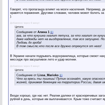
Говорят, что пропаганда влияет на мозги населения. Например, 
нравятся поражения. Другими словами, человек может болеть за 
).
Добавлено через 9 минут
Цитата:
Сообщение от
Алина 1
ага, за что кукушка хвалит петуха, за что хвалит он куку
даже надежды нет на выздоровление, так все запущено. Но..
Любовь до гроба!
В том смысле,что после все дружно отрекутся от него!
В Украине начали подрывать водохранилища, которые смоют нах
месседж про засушливое лето и удар молнии.
Добавлено через 8 минут
Цитата:
Сообщение от
Lissa_Marioko
Что за ересь ты пишешь! Путин осознаёт, какую опаснос
жизней, принимая беженцев на территории России, давая им
Везде хорошо, где нас нет. Реалии далеки от красноречивых заг
рублей в день, которые им выплачиваются. Крым тоже считают я