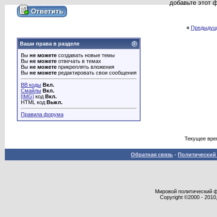
добавьте этот 
«
Предыдущ
Ваши права в разделе
Вы
не можете
создавать новые темы
Вы
не можете
отвечать в темах
Вы
не можете
прикреплять вложения
Вы
не можете
редактировать свои сообщения
BB коды
Вкл.
Смайлы
Вкл.
[IMG]
код
Вкл.
HTML код
Выкл.
Правила форума
Текущее вре
Обратная связь
-
Политический 
Мировой политический фор
Copyright ©2000 - 2010,