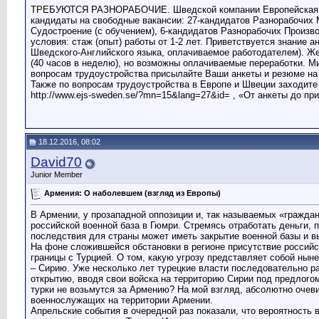
ТРЕБУЮТСЯ РАЗНОРАБОЧИЕ. Шведской компании Европейская Биржа
кандидаты на свободные вакансии: 27-кандидатов Разнорабочих 
Судостроение (с обучением), 6-кандидатов Разнорабочих Произв
условия: стаж (опыт) работы от 1-2 лет. Приветствуется знание а
Шведского-Английского языка, оплачиваемое работодателем). Жел
(40 часов в неделю), но возможны оплачиваемые переработки. М
вопросам трудоустройства присылайте Ваши анкеты и резюме на э
Также по вопросам трудоустройства в Европе и Швеции заходите 
http://www.ejs-sweden.se/?mn=15&lang=27&id= , «От анкеты до пр
18.12.2016, 08:02
David70
Junior Member
Армения: О наболевшем (взгляд из Европы)
В Армении, у прозападной оппозиции и, так называемых «граждан
российской военной база в Гюмри. Стремясь отработать деньги,
последствия для страны может иметь закрытие военной базы и 
На фоне сложившейся обстановки в регионе присутствие российск
границы с Турцией. О том, какую угрозу представляет собой ныне
– Сирию. Уже несколько лет турецкие власти последовательно р
открытию, вводя свои войска на территорию Сирии под предлогом
турки не возьмутся за Армению? На мой взгляд, абсолютно очев
военнослужащих на территории Армении.
Апрельские события в очередной раз показали, что вероятность