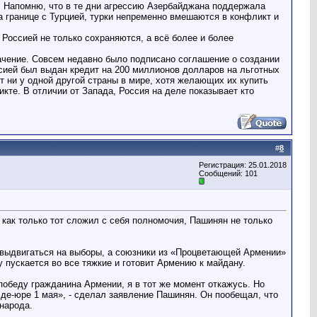
. Напомню, что в те дни агрессию Азербайджана поддержала
а границе с Турцией, турки непременно вмешаются в конфликт и
Россией не только сохраняются, а всё более и более
ачение. Совсем недавно было подписано соглашение о создании
сией был выдан кредит на 200 миллионов долларов на льготных
 ни у одной другой страны в мире, хотя желающих их купить
кте. В отличии от Запада, Россия на деле показывает кто
#
8
Регистрация: 25.01.2018
Сообщений: 101
как только тот сложил с себя полномочия, Пашинян не только
г выдвигаться на выборы, а союзники из «Процветающей Армении»
 пускается во все тяжкие и готовит Армению к майдану.
победу гражданина Армении, я в тот же момент откажусь. Но
 де-юре 1 мая», - сделал заявление Пашинян. Он пообещал, что
 народа.