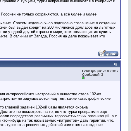
а границе с Турцией, турки непременно вмешаются в конфликт и
Россией не только сохраняются, а всё более и более
ачение. Совсем недавно было подписано соглашение о создании
сией был выдан кредит на 200 миллионов долларов на льготных
 ни у одной другой страны в мире, хотя желающих их купить
кте. В отличии от Запада, Россия на деле показывает кто
#
7
Регистрация: 23.03.2017
Сообщений: 3
ния антироссийских настроений в обществе стала 102-ая
патриоты» не задумываются над тем, какие катастрофические
то главной задачей 102-ой базы является охрана
 Достаточно посмотреть на то, во что турки превратили еще
овали посредством различных террористических организаций, а с
кто-нибудь из так называемых «патриотов» дать гарантии, что,
ать турок от агрессивных действий является нахождение