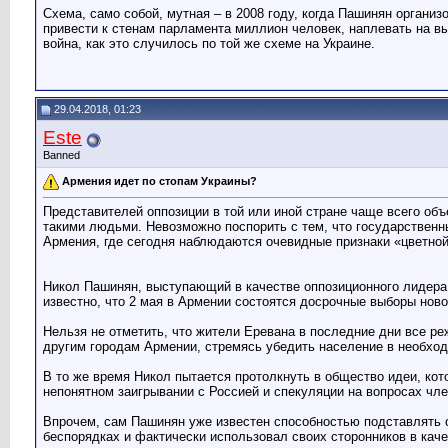
Схема, само собой, мутная – в 2008 году, когда Пашинян органи
привести к стенам парламента миллион человек, наплевать на вы
война, как это случилось по той же схеме на Украине.
29.04.2018, 01:23
Este
Banned
Армения идет по стопам Украины?
Представителей оппозиции в той или иной стране чаще всего об
такими людьми. Невозможно поспорить с тем, что государственны
Армения, где сегодня наблюдаются очевидные признаки «цветно
Никол Пашинян, выступающий в качестве оппозиционного лидера, 
известно, что 2 мая в Армении состоятся досрочные выборы нов
Нельзя не отметить, что жители Еревана в последние дни все ре
другим городам Армении, стремясь убедить население в необхо
В то же время Никол пытается протолкнуть в общество идеи, кот
непонятном заигрывании с Россией и спекуляции на вопросах чл
Впрочем, сам Пашинян уже известен способностью подставлять св
беспорядках и фактически использовал своих сторонников в каче