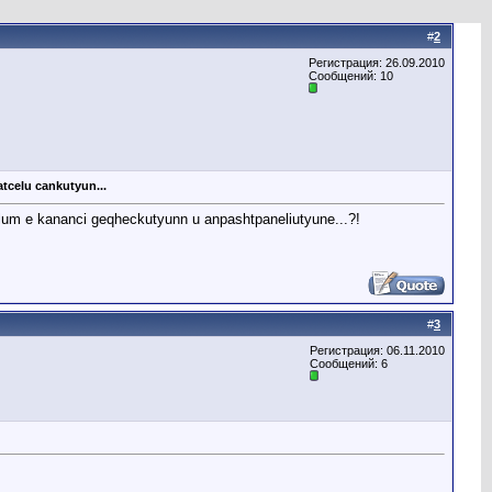
#
2
Регистрация: 26.09.2010
Сообщений: 10
tcelu cankutyun...
lum e kananci geqheckutyunn u anpashtpaneliutyune...?!
#
3
Регистрация: 06.11.2010
Сообщений: 6