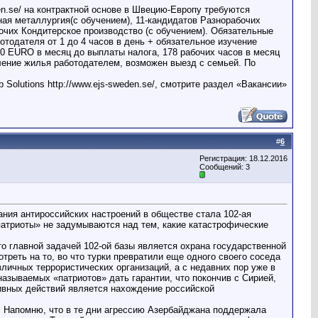
.se/ на контрактной основе в Швецию-Европу требуются
ная металлургия(с обучением), 11-кандидатов Разнорабочих
очих Кондитерское производство (с обучением). Обязательные
ботодателя от 1 до 4 часов в день + обязательное изучение
50 EURO в месяц до выплаты налога, 178 рабочих часов в месяц
ление жилья работодателем, возможен выезд с семьей. По
olutions http://www.ejs-sweden.se/, смотрите раздел «Вакансии»
#
6
Регистрация: 18.12.2016
Сообщений: 3
ания антироссийских настроений в обществе стала 102-ая
патриоты» не задумываются над тем, какие катастрофические
о главной задачей 102-ой базы является охрана государственной
отреть на то, во что турки превратили еще одного своего соседа
личных террористических организаций, а с недавних пор уже в
называемых «патриотов» дать гарантии, что покончив с Сирией,
ивных действий является нахождение российской
. Напомню, что в те дни агрессию Азербайджана поддержала