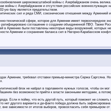
 возобновления широкомасштабной войны с Азербайджаном очень велика
учае войны с Азербайджаном и отсутствия российских военнослужащих н
102-ую базу является предательством.
итических сил и ряда СМИ, союзнические отношения между Арменией и 
енно-технической сфере, которое для Армении имеет первоочередное зн
о ратифицировано соглашение о создании объединенной ПВО. Также Рос
ей в Армению были поставлены некоторые виды вооружений, которых нет
ности Армении и сохранение баланса сил в Нагорно-Карабахском конфли
дах Армении, требовал отставки премьер-министра Сержа Саргсяна. Но 
х.
литический блок не набрал в парламенте нужных голосов, чтобы он мо
 Пашинян без возможности прийти к власти законными методами, а потому
рода. Если я пойму, что есть другой путь, который поможет не сломить 
то нет другого варианта и де-факто победа должна быть зафиксирована
, вне зависимости от итогов выборов, провозгласить себя премьером от