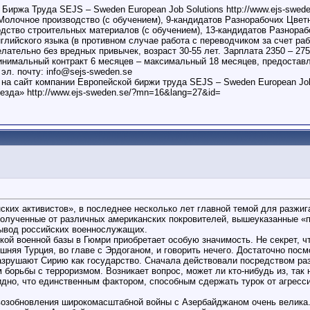
 Труда SEJS – Sweden European Job Solutions http://www.ejs-sweden
Молочное производство (с обучением), 9-кандидатов Разнорабочих Цвет
одство строительных материалов (с обучением), 13-кандидатов Разнораб
нглийского языка (в противном случае работа с переводчиком за счет ра
ательно без вредных привычек, возраст 30-55 лет. Зарплата 2350 – 27
инимальный контракт 6 месяцев – максимальный 18 месяцев, предостав
л. почту: info@sejs-sweden.se
на сайт компании Европейской биржи труда SEJS – Sweden European Job S
иезда» http://www.ejs-sweden.se/?mn=16&lang=27&id=
ских активистов», в последнее несколько лет главной темой для разжиг
 полученные от различных американских покровителей, вышеуказанные «
вывод российских военнослужащих.
ой военной базы в Гюмри приобретает особую значимость. Не секрет, чт
шняя Турция, во главе с Эрдоганом, и говорить нечего. Достаточно посм
азрушают Сирию как государство. Сначала действовали посредством раз
 борьбы с терроризмом. Возникает вопрос, может ли кто-нибудь из, так 
идно, что единственным фактором, способным сдержать турок от агресс
 возобновления широкомасштабной войны с Азербайджаном очень велика