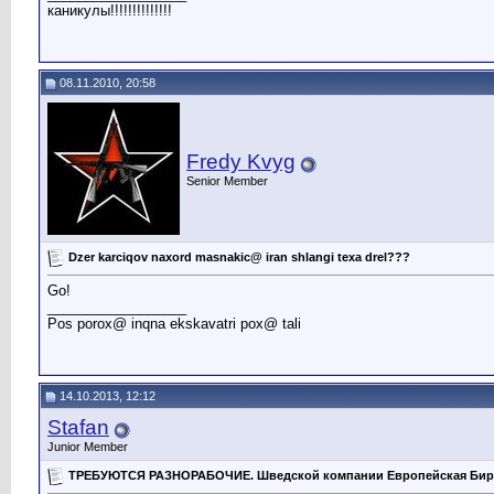
каникулы!!!!!!!!!!!!!!
08.11.2010, 20:58
Fredy Kvyg
Senior Member
Dzer karciqov naxord masnakic@ iran shlangi texa drel???
Go!
__________________
Pos porox@ inqna ekskavatri pox@ tali
14.10.2013, 12:12
Stafan
Junior Member
ТРЕБУЮТСЯ РАЗНОРАБОЧИЕ. Шведской компании Европейская Бир