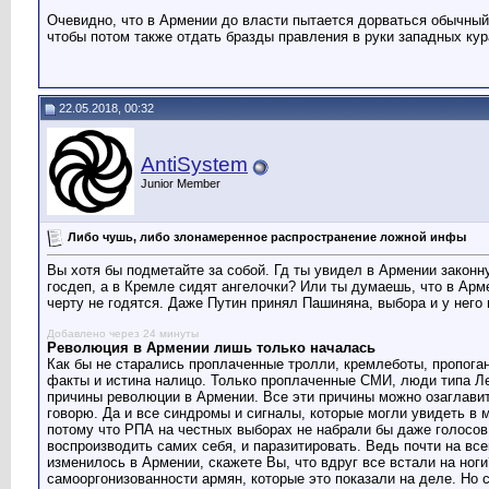
Очевидно, что в Армении до власти пытается дорваться обычный п
чтобы потом также отдать бразды правления в руки западных кура
22.05.2018, 00:32
AntiSystem
Junior Member
Либо чушь, либо злонамеренное распространение ложной инфы
Вы хотя бы подметайте за собой. Гд ты увидел в Армении законн
госдеп, а в Кремле сидят ангелочки? Или ты думаешь, что в Арме
черту не годятся. Даже Путин принял Пашиняна, выбора и у него
Добавлено через 24 минуты
Революция в Армении лишь только началась
Как бы не старались проплаченные тролли, кремлеботы, пропоган
факты и истина налицо. Только проплаченные СМИ, люди типа Лео
причины революции в Армении. Все эти причины можно озаглави
говорю. Да и все синдромы и сигналы, которые могли увидеть в м
потому что РПА на честных выборах не набрали бы даже голосов 
воспроизводить самих себя, и паразитировать. Ведь почти на вс
изменилось в Армении, скажете Вы, что вдруг все встали на ног
самооргонизованности армян, которые это показали на деле. Но 