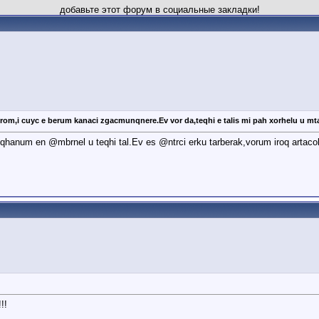
добавьте этот форум в социальные закладки!
i cuyc e berum kanaci zgacmunqnere.Ev vor da,teqhi e talis mi pah xorhelu u mta
hanum en @mbrnel u teqhi tal.Ev es @ntrci erku tarberak,vorum iroq artaco
!!