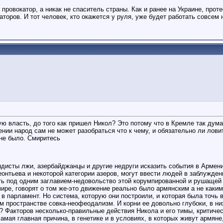
ровокатор, а никак не спаситель страны. Как и ранее на Украине, прот
торов. И тот человек, кто окажется у руля, уже будет работать совсем 
ую власть, до того как пришел Никол? Это потому что в Кремле так дум
нии народ сам не может разобраться что к чему, и обязательно ли ловит
 не было. Смиритесь
дисты лжи, азербайджанцы и другие недруги исказить события в Армении,
нтьева и некоторой категории азеров, могут ввести людей в заблуждени
ть под одним заглавием-недовольство этой корумпированной и рушащей 
ире, говорят о том же-это движение реально было армянским а не каким
в парламент. Но система, которую они построили, и которая была точь 
ем пространстве совка-неофеодализм. И корни ее довольно глубоки, в н
и? Факторов несколько-правильные действия Никола и его тимы, критиче
самая главная причина, в генетике и в условиях, в которых живут армян