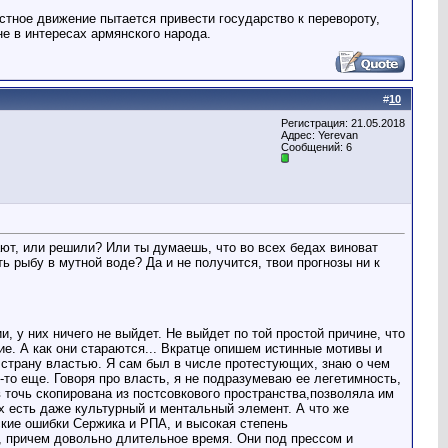
естное движение пытается привести государство к перевороту,
не в интересах армянского народа.
#
10
Регистрация: 21.05.2018
Адрес: Yerevan
Сообщений: 6
ают, или решили? Или ты думаешь, что во всех бедах виноват
ь рыбу в мутной воде? Да и не получится, твои прогнозы ни к
 у них ничего не выйдет. Не выйдет по той простой причине, что
е. А как они стараются... Вкратце опишем истинные мотивы и
страну властью. Я сам был в числе протестующих, знаю о чем
-то еще. Говоря про власть, я не подразумеваю ее легетимность,
в точь скопирована из постсовкового пространства,позволяла им
их есть даже культурный и ментальный элемент. А что же
ские ошибки Сержика и РПА, и высокая степень
е, причем довольно длительное время. Они под прессом и