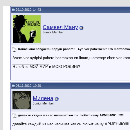
29.10.2010, 14:43
Самвел Ману
Junior Member
Kanaci amenazgacmunqayin pahere?! Ayd vor pahernen? Erb marmnavorom,
Asem vor aydpisi pahere bazmazan en linum,u amenqe chen vor karoq
__________________
Я люблю МОЙ МИР и МОЮ РОДИНУ!
06.11.2010, 10:20
Милена
Junior Member
давайте кждый из нас напишет как он любит нашу АРМЕНИЮ!!!!!!!
давайте каждый из нас напишет как он любит нашу АРМЕНИЮ!!!!!
__________________