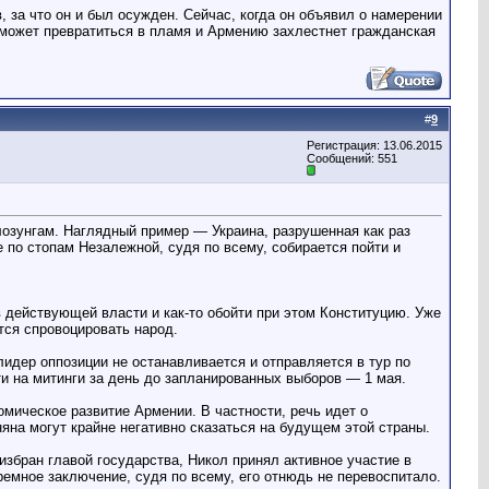
 за что он и был осужден. Сейчас, когда он объявил о намерении
а может превратиться в пламя и Армению захлестнет гражданская
#
9
Регистрация: 13.06.2015
Сообщений: 551
лозунгам. Наглядный пример — Украина, разрушенная как раз
 по стопам Незалежной, судя по всему, собирается пойти и
в действующей власти и как-то обойти при этом Конституцию. Уже
тся спровоцировать народ.
идер оппозиции не останавливается и отправляется в тур по
 на митинги за день до запланированных выборов — 1 мая.
омическое развитие Армении. В частности, речь идет о
яна могут крайне негативно сказаться на будущем этой страны.
избран главой государства, Никол принял активное участие в
ремное заключение, судя по всему, его отнюдь не перевоспитало.