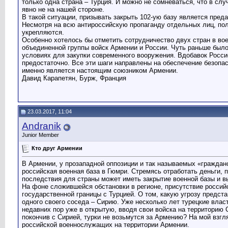
только одна страна – Турция. И можно не сомневаться, что в сл
явно не на нашей стороне.
В такой ситуации, призывать закрыть 102-ую базу является пред
Несмотря на всю антироссийскую пропаганду отдельных лиц, пол
укрепляются.
Особенно хотелось бы отметить сотрудничество двух стран в во
объединенной группы войск Армении и России. Чуть раньше был
условиях для закупки современного вооружения. Вдобавок Росси
предостаточно. Все эти шаги направлены на обеспечение безопас
именно является настоящим союзником Армении.
Давид Карапетян, Бурж, Франция
23.03.2017, 11:04
Andranik
Junior Member
Кто друг Армении
В Армении, у прозападной оппозиции и так называемых «гражданс
российская военная база в Гюмри. Стремясь отработать деньги,
последствия для страны может иметь закрытие военной базы и 
На фоне сложившейся обстановки в регионе, присутствие российс
государственной границы с Турцией. О том, какую угрозу предста
одного своего соседа – Сирию. Уже несколько лет турецкие вла
недавних пор уже в открытую, вводя свои войска на территорию 
покончив с Сирией, турки не возьмутся за Армению? На мой взг
российской военнослужащих на территории Армении.