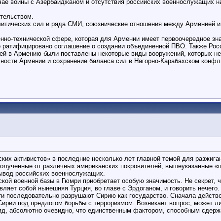
учае войны с Азербайджаном и отсутствия российских военнослужащих н
ательством.
итических сил и ряда СМИ, союзнические отношения между Арменией и 
енно-технической сфере, которая для Армении имеет первоочередное зн
о ратифицировано соглашение о создании объединенной ПВО. Также Рос
ей в Армению были поставлены некоторые виды вооружений, которых нет
ности Армении и сохранение баланса сил в Нагорно-Карабахском конфли
ких активистов» в последние несколько лет главной темой для разжига
 полученные от различных американских покровителей, вышеуказанные «
вывод российских военнослужащих.
кой военной базы в Гюмри приобретает особую значимость. Не секрет, ч
вляет собой нынешняя Турция, во главе с Эрдоганом, и говорить нечего.
сти последовательно разрушают Сирию как государство. Сначала действ
Сирии под предлогом борьбы с терроризмом. Возникает вопрос, может ли 
ляд, абсолютно очевидно, что единственным фактором, способным сдерж