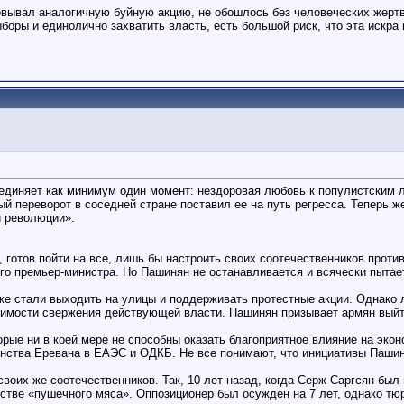
зовывал аналогичную буйную акцию, не обошлось без человеческих жертв,
боры и единолично захватить власть, есть большой риск, что эта искр
ъединяет как минимум один момент: нездоровая любовь к популистским 
й переворот в соседней стране поставил ее на путь регресса. Теперь же
й революции».
готов пойти на все, лишь бы настроить своих соотечественников проти
ого премьер-министра. Но Пашинян не останавливается и всячески пытае
же стали выходить на улицы и поддерживать протестные акции. Однако л
димости свержения действующей власти. Пашинян призывает армян выйти
орые ни в коей мере не способны оказать благоприятное влияние на экон
енства Еревана в ЕАЭС и ОДКБ. Не все понимают, что инициативы Пашин
оих же соотечественников. Так, 10 лет назад, когда Серж Саргсян был 
стве «пушечного мяса». Оппозиционер был осужден на 7 лет, однако тю