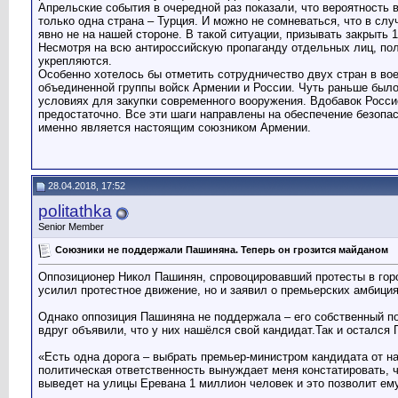
Апрельские события в очередной раз показали, что вероятность
только одна страна – Турция. И можно не сомневаться, что в сл
явно не на нашей стороне. В такой ситуации, призывать закрыть 
Несмотря на всю антироссийскую пропаганду отдельных лиц, пол
укрепляются.
Особенно хотелось бы отметить сотрудничество двух стран в во
объединенной группы войск Армении и России. Чуть раньше был
условиях для закупки современного вооружения. Вдобавок Росси
предостаточно. Все эти шаги направлены на обеспечение безопас
именно является настоящим союзником Армении.
28.04.2018, 17:52
politathka
Senior Member
Союзники не поддержали Пашиняна. Теперь он грозится майданом
Оппозиционер Никол Пашинян, спровоцировавший протесты в горо
усилил протестное движение, но и заявил о премьерских амбиция
Однако оппозиция Пашиняна не поддержала – его собственный по
вдруг объявили, что у них нашёлся свой кандидат.Так и остался
«Есть одна дорога – выбрать премьер-министром кандидата от на
политическая ответственность вынуждает меня констатировать, ч
выведет на улицы Еревана 1 миллион человек и это позволит ему