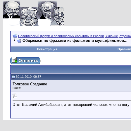
Политический форум о политических событиях в России, Украине, страна
Общаемся,но фразами из фильмов и мультфильмов...
Регистрация
Правил
30.11.2010, 09:57
Толковое Создание
Guest
Этот Василий Алибабаевич, этот нехороший человек мне на ногу 