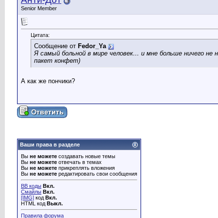
Senior Member
Цитата:
Сообщение от
Fedor_Ya
Я самый больной в мире человек… и мне больше ничего не 
пакет конфет)
А как же пончики?
Ваши права в разделе
Вы
не можете
создавать новые темы
Вы
не можете
отвечать в темах
Вы
не можете
прикреплять вложения
Вы
не можете
редактировать свои сообщения
BB коды
Вкл.
Смайлы
Вкл.
[IMG]
код
Вкл.
HTML код
Выкл.
Правила форума