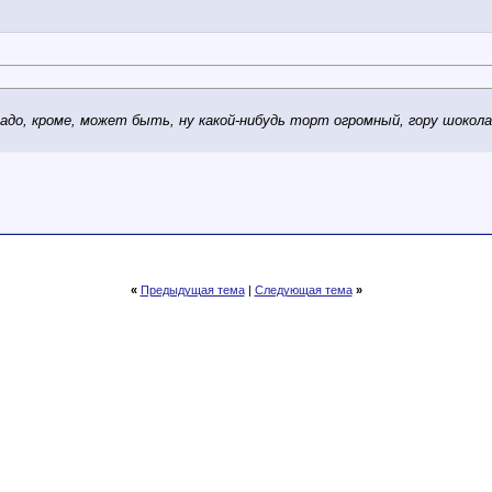
надо, кроме, может быть, ну какой-нибудь торт огромный, гору шоко
«
Предыдущая тема
|
Следующая тема
»