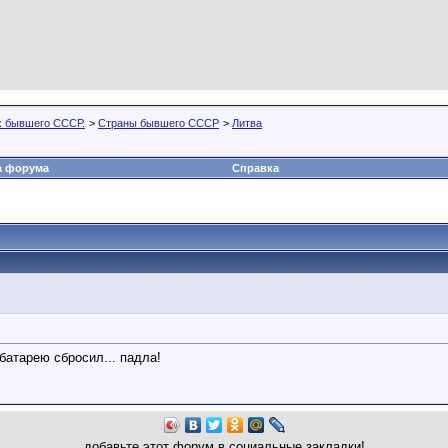
х бывшего СССР.
>
Страны бывшего СССР
>
Литва
а форума
Справка
батарею сбросил... падла!
добавьте этот форум в социальные закладки!