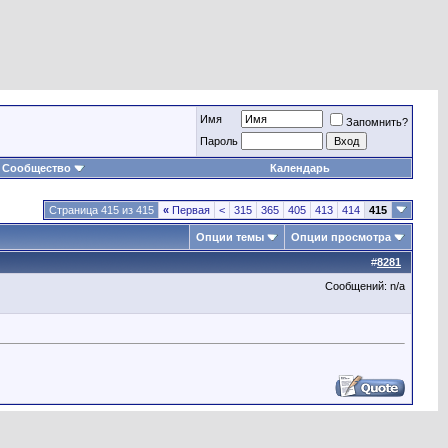
Имя
Запомнить?
Пароль
Сообщество
Календарь
Страница 415 из 415
«
Первая
<
315
365
405
413
414
415
Опции темы
Опции просмотра
#
8281
Сообщений: n/a