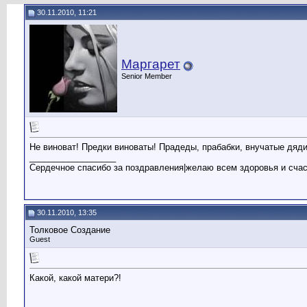
30.11.2010, 11:21
Маргарет
Senior Member
Не виноват! Предки виноваты! Прадеды, прабабки, внучатые дяди 
__________________
Сердечное спасибо за поздравления|желаю всем здоровья и сча
30.11.2010, 13:35
Толковое Создание
Guest
Какой, какой матери?!