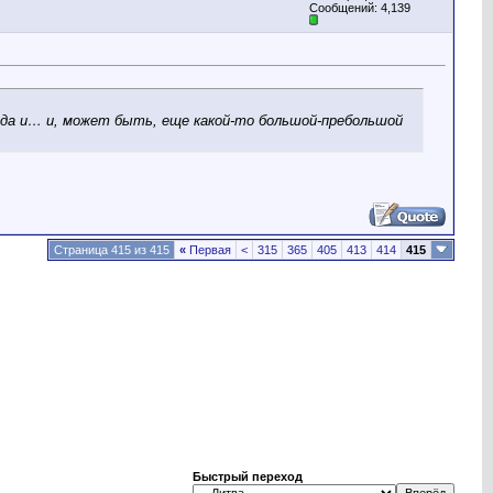
Сообщений: 4,139
лада и… и, может быть, еще какой-то большой-пребольшой
Страница 415 из 415
«
Первая
<
315
365
405
413
414
415
Быстрый переход