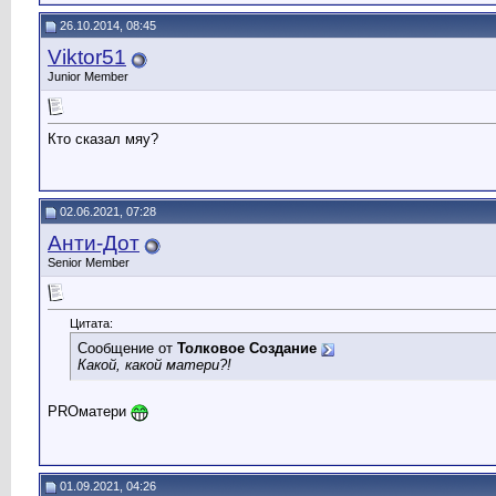
26.10.2014, 08:45
Viktor51
Junior Member
Кто сказал мяу?
02.06.2021, 07:28
Анти-Дот
Senior Member
Цитата:
Сообщение от
Толковое Создание
Какой, какой матери?!
PROматери
01.09.2021, 04:26