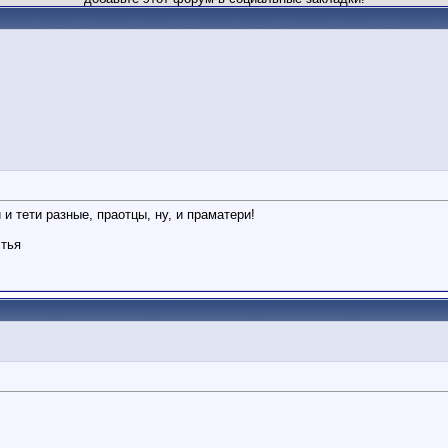
и тети разные, праотцы, ну, и праматери!
стья