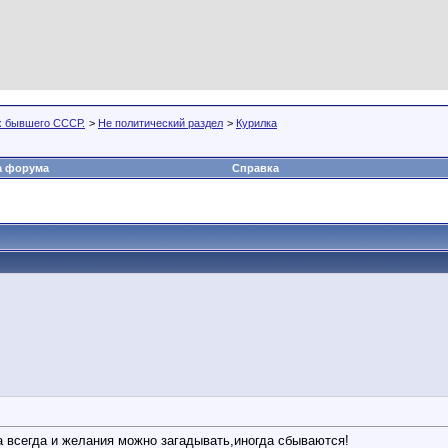
х бывшего СССР.
>
Не политический раздел
>
Курилка
а форума
Справка
а всегда и желания можно загадывать,иногда сбываются!