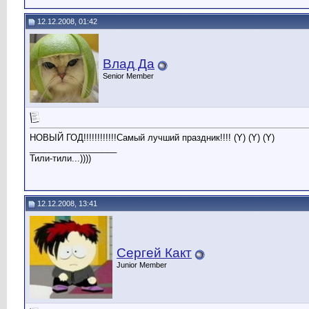
12.12.2008, 01:42
Влад Да
Senior Member
НОВЫЙ ГОД!!!!!!!!!!!!Самый лучший праздник!!!! (Y) (Y) (Y)
__________________
Тили-тили...))))
12.12.2008, 13:41
Сергей Какт
Junior Member