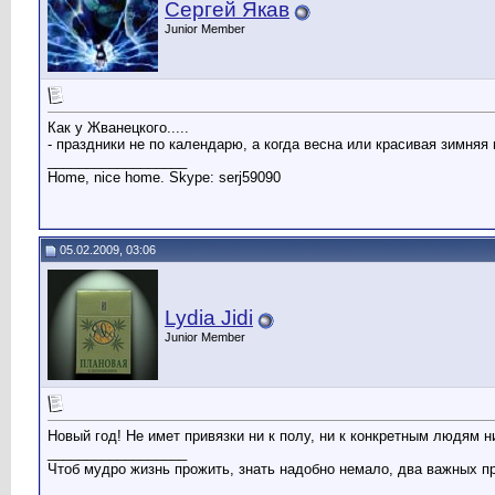
Сергей Якав
Junior Member
Как у Жванецкого.....
- праздники не по календарю, а когда весна или красивая зимняя но
__________________
Home, nice home. Skype: serj59090
05.02.2009, 03:06
Lydia Jidi
Junior Member
Новый год! Не имет привязки ни к полу, ни к конкретным людям н
__________________
Чтоб мудро жизнь прожить, знать надобно немало, два важных пр