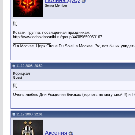
Полина Дусу
Senior Member
Кстати, группа, посвященная праздникам:
http://www.odnoklassniki.ru/group/44389659050167
__________________
Я в Москве. Цирк Cirque Du Soleil в Москве. Эх, вот бы их увидеть
11.12.2008, 20:52
Корицкая
Guest
Очень люблю Дни Рождения близких (терпеть не могу свой!!!) и Но
11.12.2008, 22:01
Аксения