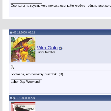
__________________
Осень,ты на грусть мою похожа осень.Не люблю тебя,но все же 
06.12.2008, 03:12
Vika Golo
Junior Member
Soglasna, eto horoshiy prazdnik. (D)
__________________
Labor Day Weekend!!!!!!!!!!!!
06.12.2008, 09:39