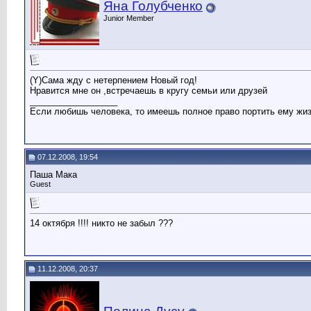
Яна Голубченко
Junior Member
(Y)Сама жду с нетерпением Новый год!
Нравится мне он ,встречаешь в кругу семьи или друзей
__________________
Если любишь человека, то имеешь полное право портить ему жиз
07.12.2008, 19:54
Паша Мака
Guest
14 октября !!!! никто не забыл ???
11.12.2008, 20:37