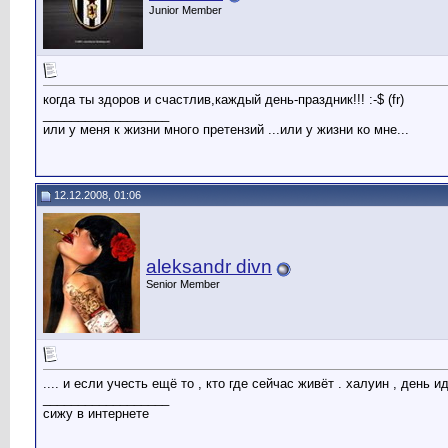
Junior Member
когда ты здоров и счастлив,каждый день-праздник!!! :-$ (fr)
__________________
или у меня к жизни много претензий ...или у жизни ко мне...
12.12.2008, 01:06
aleksandr divn
Senior Member
.... и если учесть ещё то , кто где сейчас живёт . халуин , день и
__________________
сижу в интернете