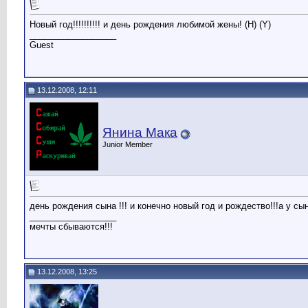
Новый год!!!!!!!!!! и день рождения любимой жены! (H) (Y)
__________________
Guest
13.12.2008, 12:11
Янина Мака
Junior Member
день рождения сына !!! и конечно новый год и рождество!!!а у с
__________________
мечты сбываются!!!
13.12.2008, 13:25