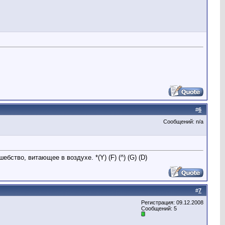
#
6
Сообщений: n/a
бство, витающее в воздухе. *(Y) (F) (^) (G) (D)
#
7
Регистрация: 09.12.2008
Сообщений: 5