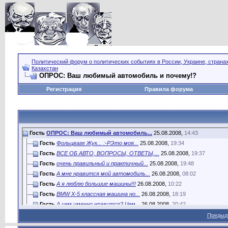
Политический форум о политических событиях в России, Украине, страна
Казахстан
ОПРОС: Ваш любимый автомобиль и почему!?
Регистрация
Правила форума
Гость
ОПРОС: Ваш любимый автомобиль...
25.08.2008,
14:43
Гость
Фольцваге Жук... :-PЭто моя...
25.08.2008,
19:34
Гость
ВСЕ ОБ АВТО, ВОПРОСЫ, ОТВЕТЫ,...
25.08.2008,
19:37
Гость
очень правильный и практичный...
25.08.2008,
19:48
Гость
А мне нравится мой автомобиль...
26.08.2008,
08:02
Гость
А я люблю большие машины!!!
26.08.2008,
10:22
Гость
BMW Х-5 классная машина но...
26.08.2008,
18:19
Гость
А чем именно нравится? Чем...
26.08.2008,
20:42
Гость
А я люблю япошек !!!!!!!!!
26.08.2008,
21:12
Предыд
Гость
я сам фанат мерина, у меня...
26.08.2008,
21:14