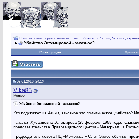
Политический форум о политических событиях в России, Украине, страна
Убийство Эстемировой - заказное?
Регистрация
Правил
09.01.2016, 20:13
Vika85
Member
Убийство Эстемировой - заказное?
Кто подскажет из Чечни, закозное это политическое убийство? Ил
Наталья Хусаиновна Эстеми́рова (28 февраля 1958 года, Камышл
представительства Правозащитного центра «Мемориал» в Грозном
Председатель совета ПЦ «Мемориал» Олег Орлов обвинил презид