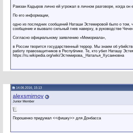
Рамзан Кадыров лично ей угрожал в личном разговоре, когда он 
По его информации,
одно из последних сообщений Наташи Эстемировой было о том, чт
сообщение и вызвало сильный гнев наверху, в руководстве Чече
Согласно официальному заявлению «Мемориала»,
в России творится государственный террор. Мы знаем об убийств
работу правозащитников в Республике. Те, кто убил Наташу Эсте
https://ru.wikipedia.org/wiki/Эстемирова,_Наталья_Хусаиновна
14.06.2016, 15:13
alexsmirnov
Junior Member
Порошенко придумал <<фишку>> для Донбасса