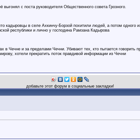
её выгонял с поста руководителя Общественного совета Грозного.
о кадыровцы в селе Ахкинчу-Борзой похитили людей, а потом одного из
нской республики и лично у господина Рамзана Кадырова
ах в Чечне и за пределами Чечни. Убивают тех, кто пытается говорить 
мирову, хотели прекратить поток правдивой информации из Чечни
добавьте этот форум в социальные закладки!