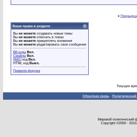
«
Предыдущ
Ваши права в разделе
Вы
не можете
создавать новые темы
Вы
не можете
отвечать в темах
Вы
не можете
прикреплять вложения
Вы
не можете
редактировать свои сообщения
BB коды
Вкл.
Смайлы
Вкл.
[IMG]
код
Вкл.
HTML код
Выкл.
Правила форума
Текущее вре
Обратная связь
-
Политический 
Мировой политический фор
Copyright ©2000 - 2010,