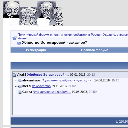
Политический форум о политических событиях в России, Украине, страна
Чечня
Убийство Эстемировой - заказное?
Регистрация
Правила форума
Vika85
Убийство Эстемировой -...
09.01.2016,
20:13
alexsmirnov
Порошенко придумал <<фишку>>...
14.06.2016,
15:13
mezzi
не известно
29.11.2016,
11:02
Gepka
Что-то похоже на дело...
10.03.2023,
10:50
Предыд