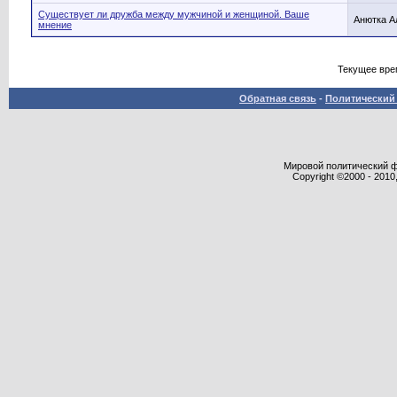
Существует ли дружба между мужчиной и женщиной. Ваше
Анютка А
мнение
Текущее вре
Обратная связь
-
Политический 
Мировой политический фор
Copyright ©2000 - 2010,