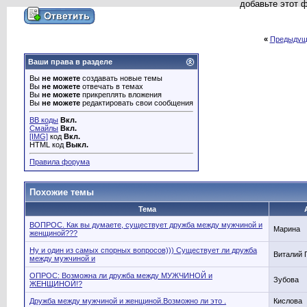
добавьте этот 
«
Предыдущ
Ваши права в разделе
Вы
не можете
создавать новые темы
Вы
не можете
отвечать в темах
Вы
не можете
прикреплять вложения
Вы
не можете
редактировать свои сообщения
BB коды
Вкл.
Смайлы
Вкл.
[IMG]
код
Вкл.
HTML код
Выкл.
Правила форума
Похожие темы
Тема
ВОПРОС. Как вы думаете, существует дружба между мужчиной и
Марина
женщиной???
Ну и один из самых спорных вопросов))) Существует ли дружба
Виталий 
между мужчиной и
ОПРОС: Возможна ли дружба между МУЖЧИНОЙ и
Зубова
ЖЕНЩИНОЙ!?
Дружба между мужчиной и женщиной.Возможно ли это .
Кислова