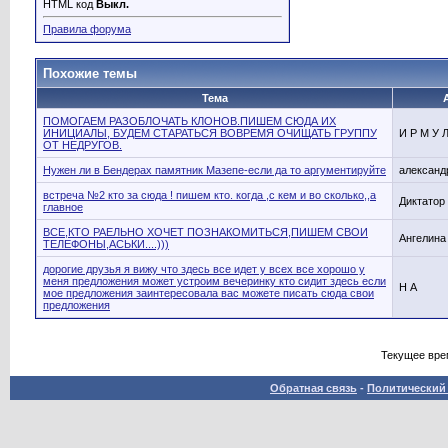
HTML код
Выкл.
Правила форума
Похожие темы
Тема
ПОМОГАЕМ РАЗОБЛОЧАТЬ КЛОНОВ.ПИШЕМ СЮДА ИХ
ИНИЦИАЛЫ, БУДЕМ СТАРАТЬСЯ ВОВРЕМЯ ОЧИЩАТЬ ГРУППУ
И Р М У 
ОТ НЕДРУГОВ.
Нужен ли в Бендерах памятник Мазепе-если да то аргументируйте
александ
встреча №2 кто за сюда ! пишем кто. когда ,с кем и во сколько,,а
Диктатор
главное
ВСЕ,КТО РАЕЛЬНО ХОЧЕТ ПОЗНАКОМИТЬСЯ,ПИШЕМ СВОИ
Ангелина
ТЕЛЕФОНЫ,АСЬКИ....)))
дорогие друзья я вижу что здесь все идет у всех все хорошо у
меня предложения может устроим вечеринку кто сидит здесь если
Н А
мое предложения заинтересовала вас можете писать сюда свои
предложения
Текущее вре
Обратная связь
-
Политический 