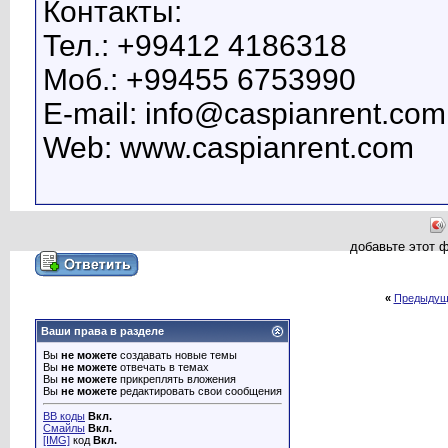
Контакты:
Тел.: +99412 4186318
Моб.: +99455 6753990
E-mail: info@caspianrent.com
Web: www.caspianrent.com
добавьте этот 
«
Предыдущ
Ваши права в разделе
Вы
не можете
создавать новые темы
Вы
не можете
отвечать в темах
Вы
не можете
прикреплять вложения
Вы
не можете
редактировать свои сообщения
BB коды
Вкл.
Смайлы
Вкл.
[IMG]
код
Вкл.