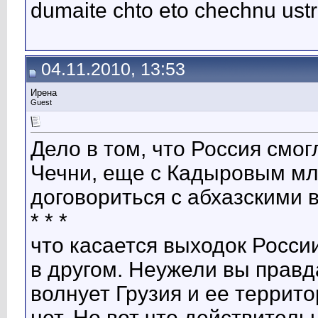
dumaite chto eto chechnu ustr
04.11.2010, 13:53
Ирена
Guest
Дело в том, что Россия смог
Чечни, еще с Кадыровым м
договориться с абхазскими власт
* * *
что касается выходок России
в другом. Неужели вы правд
волнует Грузия и ее террит
нет. Но вот что действитель