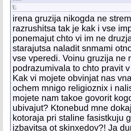
irena gruzija nikogda ne strem
razrushitsa tak je kak i vse imp
ponemajut chto vi im ne druzja,
starajutsa naladit snmami otn
vse vperedi. Voinu gruzija ne n
podrazumivala to chto pravit v
Kak vi mojete obvinjat nas vna
ochem mnigo religioznix i nali
mojete nam takoe govorit kog
ubivajut? Ktonebud mne dokaj
kotoraja pri staline fasistkuju
izbavitsa ot skinxedov?! Ja d