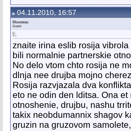
04.11.2010, 16:57
Мономах
Guest
znaite irina eslib rosija vibrol
bili normalnie partnerskie otno
No delo vtom chto rosija ne mo
dlnja nee drujba mojno cherez
Rosija razvjazala dva konflikta 
eto ne odin den lditsa. Ona et
otnoshenie, drujbu, nashu trrit
takix neobdumannix shagov kak
gruzin na gruzovom samolete, 