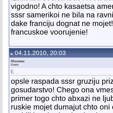
vigodno! A chto kasaetsa amer
sssr samerikoi ne bila na rav
dake franciju dognat ne mojet!
francuskoe voorujenie!
04.11.2010, 20:03
Мономах
Guest
opsle raspada sssr gruziju pri
gosudarstvo! Chego ona vmes
primer togo chto abxazi ne ljubj
ruskie mojet dumajut chto oni 