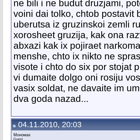
ne bili i ne budut druzjami, po
voini dai tolko, chtob postavit bl
uberutsa iz gruzinskoi zemli ru
xorosheet gruzija, kak ona raz
abxazi kak ix pojiraet narkoman
menshe, chto ix nikto ne spra
visote i chto do six por stojat
vi dumaite dolgo oni rosiju vos
vasix soldat, ne davaite im ume
dva goda nazad...
04.11.2010, 20:03
Мономах
Guest