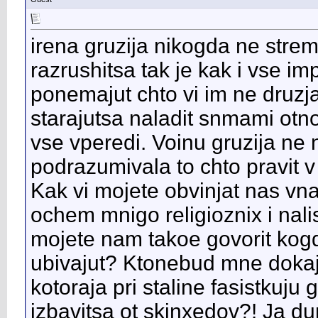
irena gruzija nikogda ne strem
razrushitsa tak je kak i vse imp
ponemajut chto vi im ne druzja,
starajutsa naladit snmami otn
vse vperedi. Voinu gruzija ne n
podrazumivala to chto pravit v
Kak vi mojete obvinjat nas vna
ochem mnigo religioznix i nali
mojete nam takoe govorit kog
ubivajut? Ktonebud mne dokaj
kotoraja pri staline fasistkuju
izbavitsa ot skinxedov?! Ja d