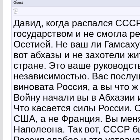
Guest
Давид, когда распался ССС
государством и не смогла р
Осетией. Не ваш ли Гамсахур
вот абхазы и не захотели ж
стране. Это ваше руководст
независимостью. Вас послуш
виновата Россия, а вы что ж
Войну начали вы в Абхазии и
Что касается силы России. 
США, а не Франция. Вы мен
Наполеона. Так вот, СССР б
Россия слабее и это устраи