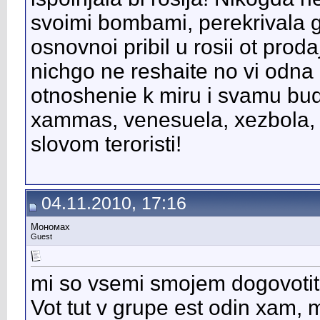
svoimi bombami, perekrivala g
osnovnoi pribil u rosii ot proda
nichgo ne reshaite no vi odna
otnoshenie k miru i svamu bud
xammas, venesuela, xezbola, 
slovom teroristi!
04.11.2010, 17:16
Мономах
Guest
mi so vsemi smojem dogovotits
Vot tut v grupe est odin xam,