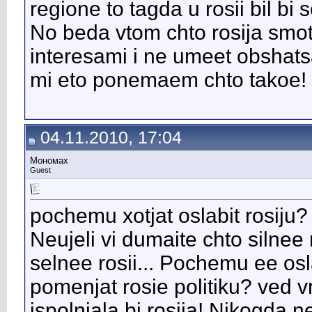
regione to tagda u rosii bil bi
No beda vtom chto rosija smotr
interesami i ne umeet obshatsa!
mi eto ponemaem chto takoe!
04.11.2010, 17:04
Мономах
Guest
pochemu xotjat oslabit rosiju?
Neujeli vi dumaite chto silnee 
selnee rosii... Pochemu ee os
pomenjat rosie politiku? ved 
ispolnjala bi rosija! Nikogda n