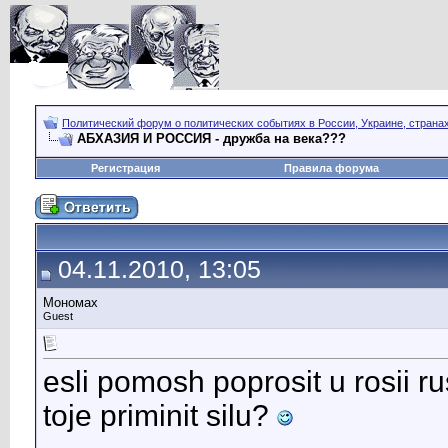
Политический форум о политических событиях в России, Украине, страна
АБХАЗИЯ И РОССИЯ - дружба на века???
Регистрация
Правила форума
04.11.2010, 13:05
Мономах
Guest
esli pomosh poprosit u rosii r
toje priminit silu?