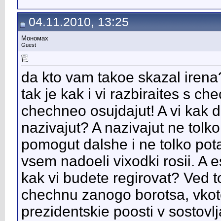
04.11.2010, 13:25
Мономах
Guest
da kto vam takoe skazal iren
tak je kak i vi razbiraites s ch
chechneo osujdajut! A vi kak
nazivajut? A nazivajut ne tolk
pomogut dalshe i ne tolko pota
vsem nadoeli vixodki rosii. A e
kak vi budete regirovat? Ved t
chechnu zanogo borotsa, vkoto
prezidentskie poosti v sostovlj