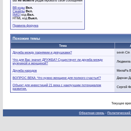
Вы
не можете
редактировать свои сообщения
BB коды
Вкл.
Смайлы
Вкл.
[IMG]
код
Вкл.
HTML код
Выкл.
Правила форума
Похожие темы
Тема
Дружба между парнямии и девушками?
sevin Cin
Что для Вас значит ДРУЖБА? Существует ли дружба между
Людмила
мужчиной и женщиной?
Дружба народов
МилаРа 
ВОПРОС ВЕКА: Что нужно женщине для полного счастья!?
Дархан Д
Объект для инвестиций 21 века с наилучшим потенциалом
Сергей Ф
развития.
Текущее вре
Обратная связь
-
Политический 