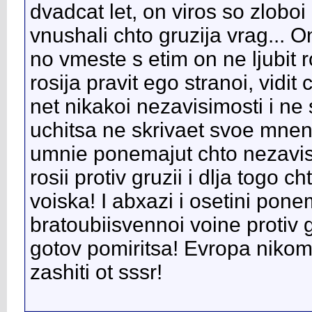
dvadcat let, on viros so zlob
vnushali chto gruzija vrag... 
no vmeste s etim on ne ljubit
rosija pravit ego stranoi, vidi
net nikakoi nezavisimosti i ne s
uchitsa ne skrivaet svoe mnen
umnie ponemajut chto nezavisim
rosii protiv gruzii i dlja togo 
voiska! I abxazi i osetini ponem
bratoubiisvennoi voine protiv 
gotov pomiritsa! Evropa nikomu
zashiti ot sssr!