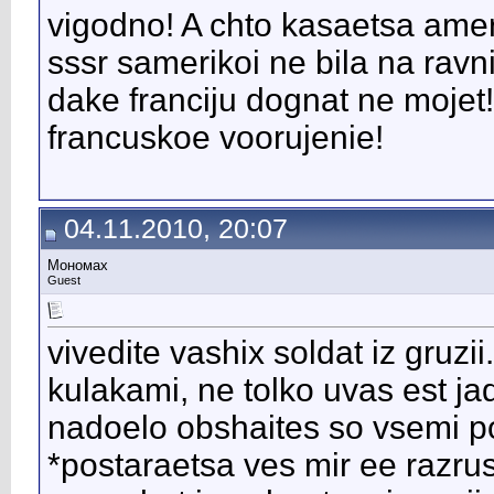
vigodno! A chto kasaetsa amer
sssr samerikoi ne bila na rav
dake franciju dognat ne mojet!
francuskoe voorujenie!
04.11.2010, 20:07
Мономах
Guest
vivedite vashix soldat iz gruz
kulakami, ne tolko uvas est jad
nadoelo obshaites so vsemi po 
*postaraetsa ves mir ee razrushi