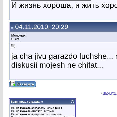
И жизнь хороша, и жить хоро
04.11.2010, 20:29
Мономах
Guest
ja cha jivu garazdo luchshe...
diskusii mojesh ne chitat...
«
Предыдущ
Ваши права в разделе
Вы
не можете
создавать новые темы
Вы
не можете
отвечать в темах
Вы
не можете
прикреплять вложения