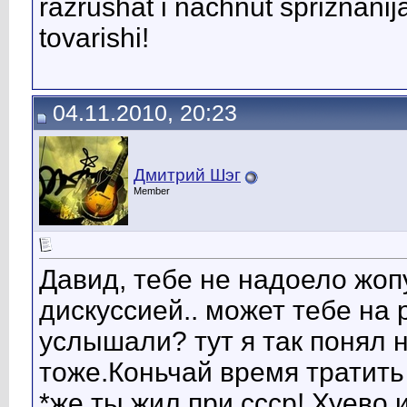
razrushat i nachnut spriznanij
tovarishi!
04.11.2010, 20:23
Дмитрий Шэг
Member
Давид, тебе не надоело жоп
дискуссией.. может тебе на
услышали? тут я так понял н
тоже.Коньчай время тратить
*же ты жил при ссср! Хуево