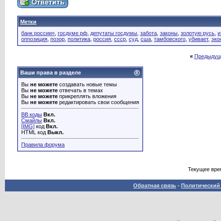
Метки
банк россии»
,
госдуме рф
,
депутаты госдумы
,
забота
,
законы
,
золотую русь
,
и
оппозиция
,
позор
,
политика
,
россия
,
ссср
,
суд
,
сша
,
тамбовского
,
убивает
,
эко
«
Предыдущ
Ваши права в разделе
Вы
не можете
создавать новые темы
Вы
не можете
отвечать в темах
Вы
не можете
прикреплять вложения
Вы
не можете
редактировать свои сообщения
BB коды
Вкл.
Смайлы
Вкл.
[IMG]
код
Вкл.
HTML код
Выкл.
Правила форума
Текущее вре
Обратная связь
-
Политический 