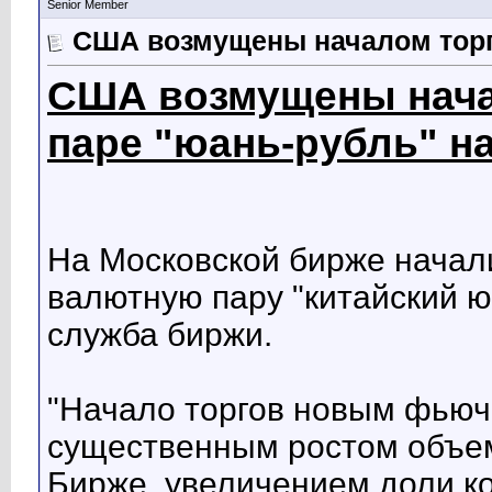
Senior Member
США возмущены началом торг
США возмущены нача
паре "юань-рубль" н
На Московской бирже начал
валютную пару "китайский ю
служба биржи.
"Начало торгов новым фью
существенным ростом объем
Бирже, увеличением доли к