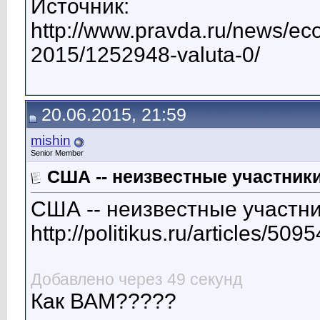
Источник:
http://www.pravda.ru/news/ec
2015/1252948-valuta-0/
20.06.2015, 21:59
mishin
Senior Member
США -- неизвестные участник
США -- неизвестные участн
http://politikus.ru/articles/5
Добавлено через 49 секунд
Как ВАМ?????