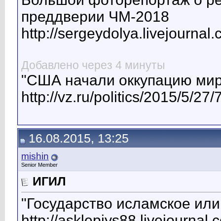
преддверии ЧМ-2018
http://sergeydolya.livejourna
Добавлено через 4 минуты
"США начали оккупацию мир
http://vz.ru/politics/2015/5/27
16.08.2015, 13:25
mishin
Senior Member
ИГИЛ
"Государство исламское или
http://asklepiys88.livejournal