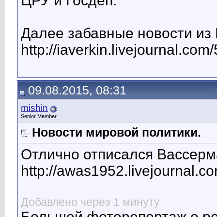
ЦРУ и Госдеп.
Далее забавные новости из 
http://iaverkin.livejournal.com
09.08.2015, 08:31
mishin
Senior Member
Новости мировой политики.
Отлично отписался Вассерм
http://awas1952.livejournal.
Добавлено через 1 минуту
Большой фоторепортаж о ре