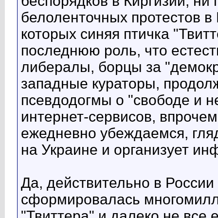
беспорядков в Киргизии, ни 
белоленточных протестов в 
которых синяя птичка "Твит
последнюю роль, что естес
либералы, борцы за "демокр
западные кураторы, продо
псевдодогмы о "свободе и н
интернет-сервисов, впрочем
ежедневно убеждаемся, гляд
на Украине и организует и
Да, действительно в России
сформировалась многомилл
"Твиттера" и далеко не все