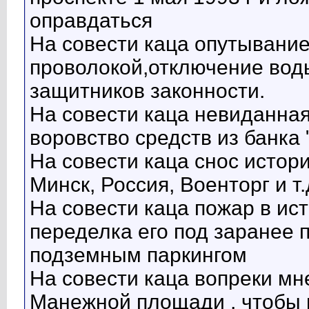
оправдаться
На совести каца опутывани
проволокой,отключение вод
защитников законности.
На совести каца невиданная
воровство средств из банка 
На совести каца снос истори
Минск, Россия, Военторг и т.
На совести каца пожар в ис
переделка его под заранее 
подземным паркингом
На совести каца вопреки м
Манежной площади , чтобы 