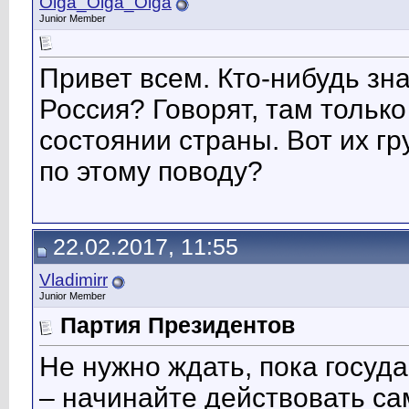
Olga_Olga_Olga
Junior Member
Привет всем. Кто-нибудь зн
Россия? Говорят, там толь
состоянии страны. Вот их гр
по этому поводу?
22.02.2017, 11:55
Vladimirr
Junior Member
Партия Президентов
Не нужно ждать, пока госуд
– начинайте действовать сам