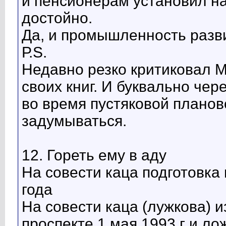
и пенсионерам установил н
достойно.
Да, и промышленность разв
Р.S.
Недавно резко критиковал 
своих книг. И буквально че
во время пустяковой планов
задумываться.
12. Гореть ему в аду
На совести каца подготовка 
года
На совести каца (лужкова) 
проспекте 1 мая 1993 г и лож