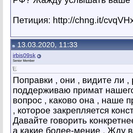
Петиция: http://chng.it/cvqVH
13.03.2020, 11:33
irbis09sk
Senior Member
Поправки , они , видите ли 
поддерживаю примат нашего
вопрос , каково она , наше
, которое закрепляется конст
Давайте говорить конкретнее
а какие более-мение . Жду в