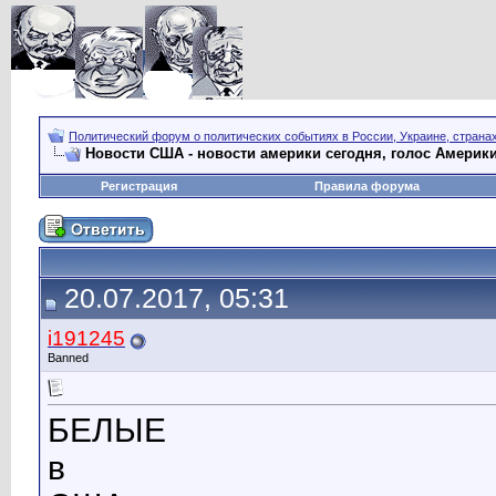
Политический форум о политических событиях в России, Украине, страна
Новости США - новости америки сегодня, голос Америки
Регистрация
Правила форума
20.07.2017, 05:31
i191245
Banned
БЕЛЫЕ
в