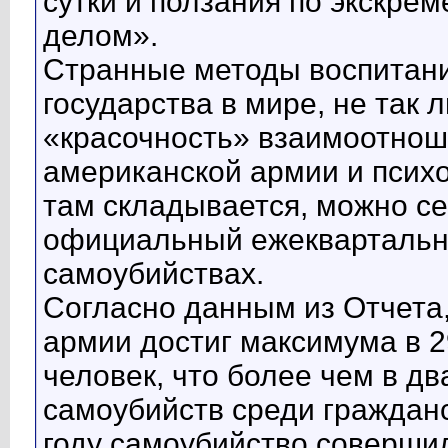
сутки и ползания по экскр
делом».
Странные методы воспитани
государства в мире, не так 
«красочность» взаимоотнош
американской армии и психо
там складывается, можно се
официальный ежеквартальны
самоубийствах.
Согласно данным из Отчета,
армии достиг максимума в 2
человек, что более чем в д
самоубийств среди гражданс
году самоубийство соверши