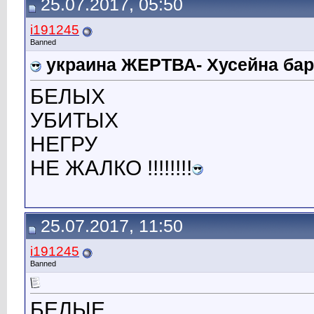
25.07.2017, 05:50
i191245
Banned
украина ЖЕРТВА- Хусейна б
БЕЛЫХ
УБИТЫХ
НЕГРУ
НЕ ЖАЛКО !!!!!!!!
25.07.2017, 11:50
i191245
Banned
БЕЛЫЕ