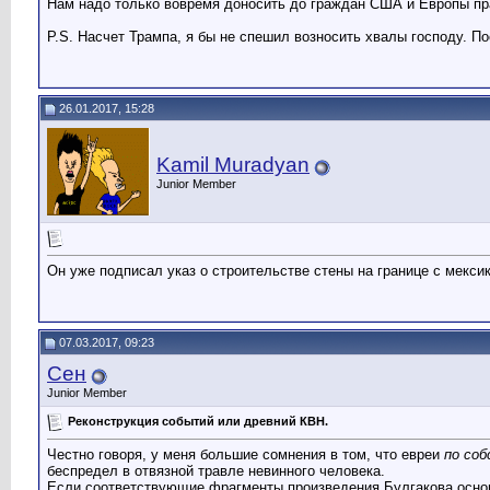
Нам надо только вовремя доносить до граждан США и Европы пра
P.S. Насчет Трампа, я бы не спешил возносить хвалы господу. П
26.01.2017, 15:28
Kamil Muradyan
Junior Member
Он уже подписал указ о строительстве стены на границе с мексик
07.03.2017, 09:23
Сен
Junior Member
Реконструкция событий или древний КВН.
Честно говоря, у меня большие сомнения в том, что евреи
по со
беспредел в отвязной травле невинного человека.
Если соответствующие фрагменты произведения Булгакова основ