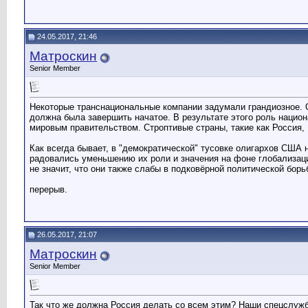
24.05.2017, 21:46
Матроскин
Senior Member
Некоторые транснациональные компании задумали грандиозное. О
должна была завершить начатое. В результате этого роль нацио
мировым правительством. Строптивые страны, такие как Россия,
Как всегда бывает, в "демократической" тусовке олигархов США
радовались уменьшению их роли и значения на фоне глобализации
не значит, что они также слабы в подковёрной политической бо
перерыв.
26.05.2017, 21:07
Матроскин
Senior Member
Так что же должна Россия делать со всем этим? Наши спецслужб