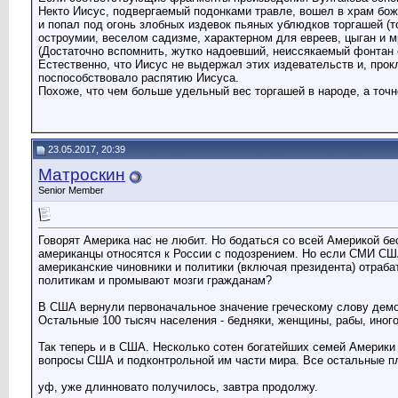
Некто Иисус, подвергаемый подонками травле, вошел в храм божи
и попал под огонь злобных издевок пьяных ублюдков торгашей (
остроумии, веселом садизме, характерном для евреев, цыган и м
(Достаточно вспомнить, жутко надоевший, неиссякаемый фонтан 
Естественно, что Иисус не выдержал этих издевательств и, прок
поспособствовало распятию Иисуса.
Похоже, что чем больше удельный вес торгашей в народе, а точне
23.05.2017, 20:39
Матроскин
Senior Member
Говорят Америка нас не любит. Но бодаться со всей Америкой бе
американцы относятся к России с подозрением. Но если СМИ США
американские чиновники и политики (включая президента) отраба
политикам и промывают мозги гражданам?
В США вернули первоначальное значение греческому слову демо
Остальные 100 тысяч населения - бедняки, женщины, рабы, иного
Так теперь и в США. Несколько сотен богатейших семей Америк
вопросы США и подконтрольной им части мира. Все остальные пля
уф, уже длинновато получилось, завтра продолжу.