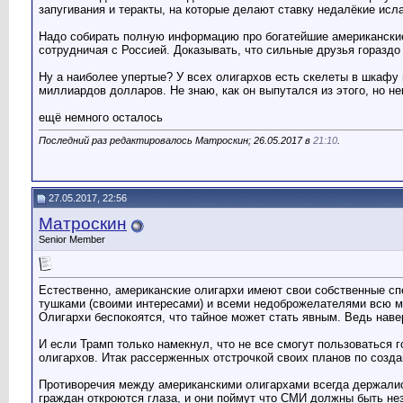
запугивания и теракты, на которые делают ставку недалёкие ис
Надо собирать полную информацию про богатейшие американские 
сотрудничая с Россией. Доказывать, что сильные друзья горазд
Ну а наиболее упертые? У всех олигархов есть скелеты в шкафу 
миллиардов долларов. Не знаю, как он выпутался из этого, но н
ещё немного осталось
Последний раз редактировалось Матроскин; 26.05.2017 в
21:10
.
27.05.2017, 22:56
Матроскин
Senior Member
Естественно, американские олигархи имеют свои собственные сп
тушками (своими интересами) и всеми недоброжелателями всю м
Олигархи беспокоятся, что тайное может стать явным. Ведь наве
И если Трамп только намекнул, что не все смогут пользоваться 
олигархов. Итак рассерженных отстрочкой своих планов по созд
Противоречия между американскими олигархами всегда держались
граждан откроются глаза, и они поймут что СМИ должны быть нез