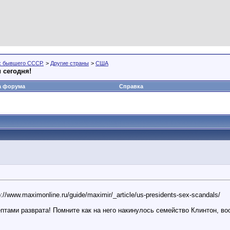
х бывшего СССР.
>
Другие страны
>
США
 сегодня!
а форума
Справка
www.maximonline.ru/guide/maximir/_article/us-presidents-sex-scandals/
тами разврата! Помните как на него накинулось семейство Клинтон, воо