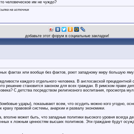
что человеческое им не чуждо?
ссылка на источник
добавьте этот форум в социальные закладки!
жных фактах или вообще без фактов, роют западному миру большую яму
ведливости каждого отдельного человека. В англосакской прецедентной
это решение становится законом для всех граждан. В римском праве де
овека? С детства посредством религиозного воспитания, просмотра муль
бомбовые удары), показывают всем, что осудить можно кого угодно, осн
к краху правовой системы, анархии и развалу экономики.
а, вполне может быть, что западные политики высокого уровня всегда д
ных к ложным ценностям высших политиков. Эти граждане будут осуждат