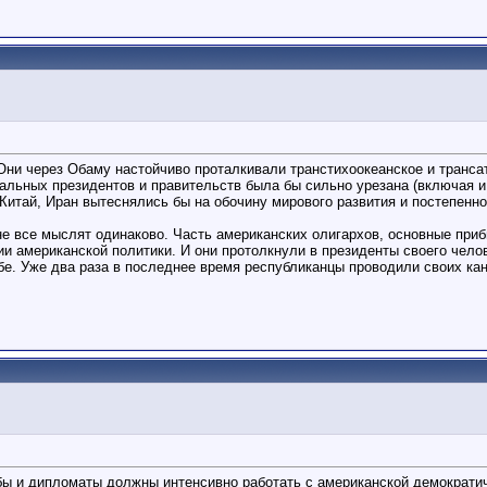
ни через Обаму настойчиво проталкивали транстихоокеанское и транса
нальных президентов и правительств была бы сильно урезана (включая 
 Китай, Иран вытеснялись бы на обочину мирового развития и постепенн
 не все мыслят одинаково. Часть американских олигархов, основные при
 американской политики. И они протолкнули в президенты своего челове
рьбе. Уже два раза в последнее время республиканцы проводили своих 
ы и дипломаты должны интенсивно работать с американской демократиче