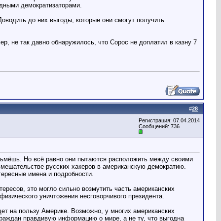
адными демократизаторами.
оводить до них выгоды, которые они смогут получить
р, не так давно обнаружилось, что Сорос не доплатил в казну 7
#
28
Регистрация: 07.04.2014
Сообщений: 736
озьмёшь. Но всё равно они пытаются расположить между своими
вмешательстве русских хакеров в американскую демократию.
тересные имена и подробности.
тересов, это могло сильно возмутить часть американских
физического уничтожения несговорчивого президента.
ет на пользу Америке. Возможно, у многих американских
граждан правдивую информацию о мире, а не ту, что выгодна