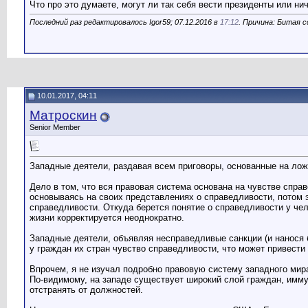
Что про это думаете, могут ли так себя вести президенты или ни
Последний раз редактировалось Igor59; 07.12.2016 в
17:12
. Причина: Битая 
10.01.2017, 04:11
Матроскин
Senior Member
Западные деятели, раздавая всем приговоры, основанные на ло
Дело в том, что вся правовая система основана на чувстве спра
основываясь на своих представлениях о справедливости, потом 
справедливости. Откуда берется понятие о справедливости у чел
жизни корректируется неоднократно.
Западные деятели, объявляя несправедливые санкции (и нанося 
у граждан их стран чувство справедливости, что может привести 
Впрочем, я не изучал подробно правовую систему западного мир
По-видимому, на западе существует широкий слой граждан, иммун
отстранять от должностей.