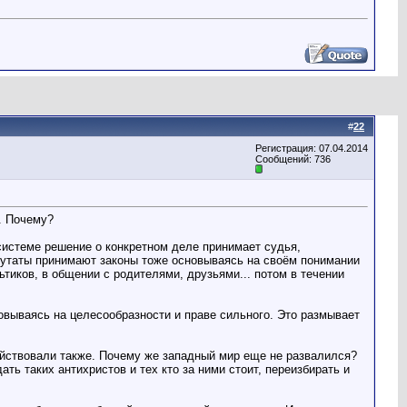
#
22
Регистрация: 07.04.2014
Сообщений: 736
. Почему?
 системе решение о конкретном деле принимает судья,
путаты принимают законы тоже основываясь на своём понимании
тиков, в общении с родителями, друзьями... потом в течении
овываясь на целесообразности и праве сильного. Это размывает
ействовали также. Почему же западный мир еще не развалился?
ь таких антихристов и тех кто за ними стоит, переизбирать и