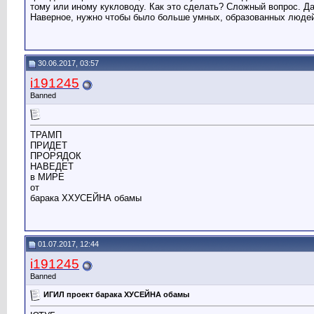
тому или иному кукловоду. Как это сделать? Сложный вопрос. Д
Наверное, нужно чтобы было больше умных, образованных людей и
30.06.2017, 03:57
i191245
Banned
ТРАМП
ПРИДЕТ
ПРОРЯДОК
НАВЕДЕТ
в МИРЕ
от
барака ХХУСЕЙНА обамы
01.07.2017, 12:44
i191245
Banned
ИГИЛ проект барака ХУСЕЙНА обамы