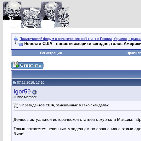
Политический форум о политических событиях в России, Украине, страна
Новости США - новости америки сегодня, голос Америки
Регистрация
Правил
07.12.2016, 17:10
Igor59
Junior Member
9 президентов США, замешанных в секс-скандалах
Делюсь актуальной исторической статьей с журнала Максим: http://
Трамп покажется невинным младенцем по сравнению с этими адеп
были!