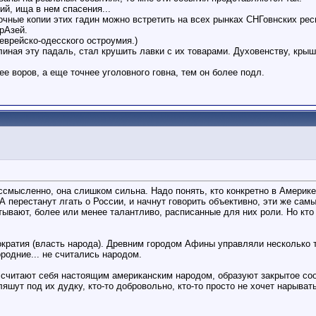
й, ища в нем спасения...
точные копии этих гадин можно встретить на всех рынках СНГовнских ре
рАзей.
еврейско-одесского остроумия.)
линая эту падаль, стал крушить лавки с их товарами. Духовенству, кры
е воров, а еще точнее уголовного говна, тем он более подл.
ссмысленно, она слишком сильна. Надо понять, кто конкретно в Америк
 перестанут лгать о России, и начнут говорить объективно, эти же сам
тывают, более или менее талантливо, расписанные для них роли. Но кт
кратия (власть народа). Древним городом Афины управляли несколько т
родние... не считались народом.
и считают себя настоящим американским народом, образуют закрытое со
шут под их дудку, кто-то добровольно, кто-то просто не хочет нарывать