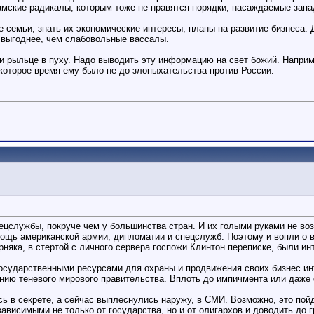
ламские радикалы, которым тоже не нравятся порядки, насаждаемые зап
семьи, знать их экономические интересы, планы на развитие бизнеса. Д
о выгоднее, чем слабовольные вассалы.
и рыльце в пуху. Надо выводить эту информацию на свет божий. Наприме
екоторое время ему было не до злопыхательства против России.
ецслужбы, покруче чем у большинства стран. И их голыми руками не в
ощь американской армии, дипломатии и спецслужб. Поэтому и вопли о 
рняка, в стертой с личного сервера госпожи Клинтон переписке, были ин
государственными ресурсами для охраны и продвижения своих бизнес ин
анию теневого мирового правительства. Вплоть до импичмента или даже 
 в секрете, а сейчас выплеснулись наружу, в СМИ. Возможно, это пойд
ависимыми не только от государства, но и от олигархов и доводить до 