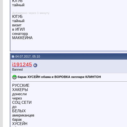
ЮТУБ
тайный
Добавлено через 1 минуту
ЮТУБ
тайный
визит
в ИГИЛ
сенатора
МАККЕЙНА
04.07.2017, 05:10
i191245
Banned
барак ХУСЕЙН обама и ВОРОВКА хиллари КЛИНТОН
РУССКИЕ
ХАКЕРЫ
донесли
через
СОЦ СЕТИ
до
БЕЛЫХ
американцев
барак
ХУСЕЙН