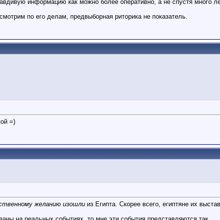
вдивую информацию как можно более оперативно, а не спустя много лет
осмотрим по его делам, предвыборная риторика не показатель.
ой =)
бственному желанию изошли
из Египта. Скорее всего, египтяне их выста
аны на реальных событиях, то мне эти события представляются так.