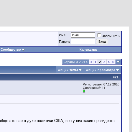
Имя
Запомнить?
Пароль
Сообщество
Календарь
Страница 2 из 4
<
1
2
3
4
>
Опции темы
Опции просмотра
#
21
Регистрация: 07.12.2016
Сообщений: 11
бще это все в духе политики США, вон у них какие президенты