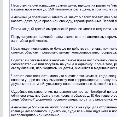
Несмотря на сумасшедшие суммы денег, идущие на развитие “инфр
машины проезжают до 250 миллионов раз в день, в том числе гр
Американцы практически ничего не знают о своих правах или о т
назвать даже одно право или свободу, гарантированные Первой по
Почти каждый третий американский ребёнок живет в бедности, чт
Патрулируемые полицией, наши школы стали напоминать тюрьмы, г
занятий за ребячество.
Презумпция невиновности больше не действует. Теперь, при ны
слежке, обыскам, проверкам, шмону, контролированию, сопрово
Родителям отказывают в неотъемлемом праве воспитывать своих 
самостоятельно или погулять на улице в одиночку. Кроме того
обслуживании, необходимом их детям, обвиняют в медицинском н
Частная собственность мало что значит в тот момент, когда спец
нанести ущерб вашему имуществу или терроризировать вашу семь
друзьями в гостиной, установку панели солнечных батарей на кр
Судебные постановления, направленные против Четвёртой попра
обличена властью брать у нас кровь и образец ДНК без нашего с
ходе “обычной” дорожной проверки люди, по сути, становились 
Американцы больше не могут полагаться на суды для отправлени
границы дозволенного. Однако же, суды всё чаще идут нога в но
несправедливо или незаконно.