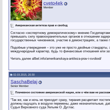
cveto4ek
Member
Американская антитеза прав и свобод
Согласно «экспертному демократическому» мнению Госдепартаме
превышать силу правоохранительных органов в отношении задер
государственных чиновников, участие в демонстрациях, а также
Подобные утверждения – это уже не просто двойные стандарты, 
международный характер, будь то финансовые отношения или за
Читать далее allbel.info/amerikanskaya-antiteza-prav-i-svobod/
02.03.2015, 20:30
SaschaBelaj
Senior Member
Плачевное состояние американской нации, или о чём вам не расска
“Так же, как и ночь не приходит сразу, тирания расцветает пост
должны ощущать в воздухе перемены, даже незначительные, даб
Судья Верховного суда Уильям О. Дуглас.