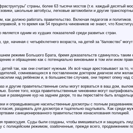
аструктуры” страны, более 63 тысячи мостов (т.е. каждый десятый мос
узовики, школьные автобусы, легковые автомобили и другие транспортны
ом, как должно работать правительство. Включая педагогов и политиков.
правкой, в то время как 54 процента чиновников не знают, что Конститу
о является одним из худших показателей среди развитых стран.
де, начиная с четырёхлетнего возраста, на детей за “баловство” могут 
нешнем режиме Большого Брата, бремя доказательств сдвинулось таким
ждению и обращению как с потенциально виновными в том или ином прав
детей так, как они считают нужным. Их всё чаще арестовывают за то, 
, родителей, сомневающихся в поставленном доктором диагнозе или жел
асилии над ребёнком и, в большинстве случаев, они теряют опеку над 
наз и другие правительственные силы могут ворваться в ваш дом, вылом
ю. Более того, когда правительственные чиновники могут оштрафовать 
ыше и разведение кур на заднем дворе, то вы перестаёте быть владельц
вки и оправдывающие насильственные досмотры с полным раздеванием,
огласия, раздевать для досмотра и тщательно ощупывать. Как среди муж
жертвами санкционированного правительством изнасилования полицией.
я правосудия. Суды были созданы, чтобы вмешиваться и защищать люде
гу с полицейским режимом, озабоченные, прежде всего, продвижением по