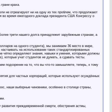
 грани краха.
ли не отреагируют ни на одну из тех проблем, что продолжают
ся во время ежегодного доклада президента США Конгрессу о
Более трети нашего долга принадлежит зарубежным странам, а
олларов на одного студента), мы занимаем 36 место в мире,
м настаивать на использовании таких стандартизированных
е чётко определяют знания, навыки и умения, которыми должны
, которые учат студентов не думать, а сдавать тесты.
 подозрении на то, что вы что-то замышляете, теперь, к тому
иятия для частных корпораций, которые используют осуждённых
ос, наши выборные чиновники, особенно в столице страны,
ми.
у развития преждевременной смерти, обострения астмы,