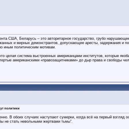
нта США, Беларусь – это авторитарное государство, грубо нарушающее 
жанных и мирных демонстрантов, допускающее аресты, задержания и по
 по иным политическим мотивам.
это целая система выстроенных американцами институтов, которые якоб
тертые американскими «правозащитниками» до дыр права и свободы чел
жут политики
епенно. В обоих случаях наступают сумерки, когда всё на первый взгляд
ы не стать невольными жертвами тьмы”.