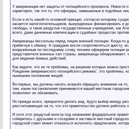
У американцев нет защиты от полицейского произвола. Новости о
характерно, так это то, что офицеры, замешанные в подобных ин
Если и есть какой-то основной принцип, согласно которому суще
касается налогоплательщиков, вынужденных финансировать и дор
свободы, и такие раздутые государственные учреждения, как Аг
всего, даже денежные компенсации в судебных процессах проти
Американцы бессильны перед лицом военной полиции. Когда-то д
прибегнув к обману. А граждане могли сопротивляться аресту, е
вооружённым по последнему слову техники офицером полиции рав
представителя военных сил страны, американцы обнаруживают, 
для ведения боевых действий.
Как видите, это не те проблемы, на решение которых можно прост
Рождение американского полицейского режима”, это проблемы, ко
нынешнее положение вещей.
Во-первых, мы должны начать всерьёз обращать внимание на то, 
тем, какие постановления принимаются вашей местным городским
позволяют их обхаживать.
Но прежде всего, прекратите делать вид, будто выбор между рес
рассчитывающих на то, что это правительство должно работать на
И хотя этот раздутый монстр под названием федеральное правит
соберитесь с друзьями и соседями и заставьте местный городск
городской совет может отказаться исполнять предписания, кото