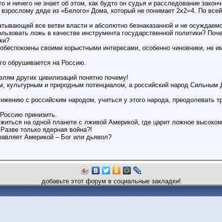
то и ничего не знает об этом, как будто он судья и расследование закон
 взрослому дяде из «Белого» Дома, который не понимает 2х2=4. По всей
атывающей все ветви власти и абсолютно безнаказанной и не осуждаемо
ользовать ложь в качестве инструмента государственной политики? Поч
ки?
, обеспокоены своими корыстными интересами, особенно чиновники, не
го обрушивается на Россию.
лям других цивилизаций понятно почему!
м, культурным и природным потенциалом, а российский народ Сильным 
ижению с российским народом, учиться у этого народа, преодолевать т
 Россию принизить.
 ужиться на одной планете с лживой Америкой, где царит ложное высоком
. Разве только ядерная война?!
равляет Америкой – Бог или дьявол?
добавьте этот форум в социальные закладки!