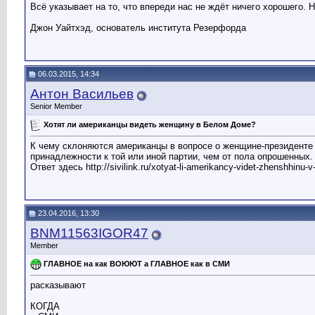
Всё указывает на то, что впереди нас не ждёт ничего хорошего. 
Джон Уайтхэд, основатель института Резерфорда
06.03.2015, 14:34
Антон Васильев
Senior Member
Хотят ли американцы видеть женщину в Белом Доме?
К чему склоняются американцы в вопросе о женщине-президенте 
принадлежности к той или иной партии, чем от пола опрошенных.
Ответ здесь http://sivilink.ru/xotyat-li-amerikancy-videt-zhenshhinu-
23.04.2016, 13:30
BNM11563IGOR47
Member
ГЛАВНОЕ на как ВОЮЮТ а ГЛАВНОЕ как в СМИ
расказывают
КОГДА