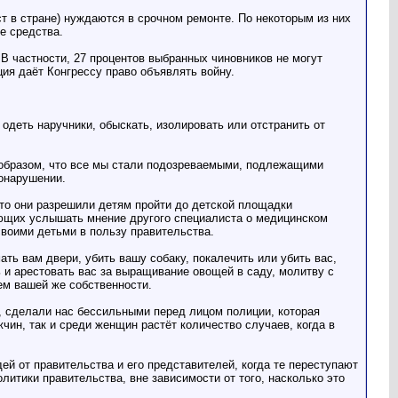
т в стране) нуждаются в срочном ремонте. По некоторым из них
е средства.
 В частности, 27 процентов выбранных чиновников не могут
ция даёт Конгрессу право объявлять войну.
одеть наручники, обыскать, изолировать или отстранить от
 образом, что все мы стали подозреваемыми, подлежащими
онарушении.
что они разрешили детям пройти до детской площадки
ающих услышать мнение другого специалиста о медицинском
своими детьми в пользу правительства.
ать вам двери, убить вашу собаку, покалечить или убить вас,
и арестовать вас за выращивание овощей в саду, молитву с
ем вашей же собственности.
 сделали нас бессильными перед лицом полиции, которая
чин, так и среди женщин растёт количество случаев, когда в
й от правительства и его представителей, когда те переступают
литики правительства, вне зависимости от того, насколько это