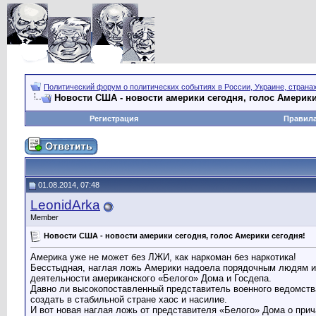
Политический форум о политических событиях в России, Украине, страна
Новости США - новости америки сегодня, голос Америки
Регистрация
Правил
01.08.2014, 07:48
LeonidArka
Member
Новости США - новости америки сегодня, голос Америки сегодня!
Америка уже не может без ЛЖИ, как наркоман без наркотика!
Бесстыдная, наглая ложь Америки надоела порядочным людям и
деятельности американского «Белого» Дома и Госдепа.
Давно ли высокопоставленный представитель военного ведомства
создать в стабильной стране хаос и насилие.
И вот новая наглая ложь от представителя «Белого» Дома о прич