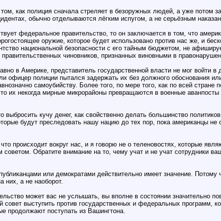
 том, как полиция сначала стреляет в безоружных людей, а уже потом з
цидентах, обычно отделываются лёгким испугом, а не серьёзным наказа
ствует федеральное правительство, то он заключается в том, что амери
огостоящее оружие, которое будет использовано против нас же, и беск
ентство национальной безопасности с его тайным бюджетом, не афиширу
в правительственных чиновников, признанных виновными в правонарушен
авно в Америке, представитель государственной власти не мог войти в
сли офицер полиции пытался задержать их без должного обоснования или
нозначно самоубийству. Более того, по мере того, как по всей стране
что их некогда мирные микрорайоны превращаются в военные аванпосты
о выбросить кучу денег, как свойственно делать большинство политиков.
торые будут преследовать нашу нацию до тех пор, пока американцы не о
что происходит вокруг нас, и я говорю не о теленовостях, которые явл
 советом. Обратите внимание на то, чему учат и не учат сотрудники в
публиканцами или демократами действительно имеет значение. Потому чт
 них, а не наоборот.
ельство может вас не услышать, вы вполне в состоянии значительно по
ой совет выступить против государственных и федеральных программ, к
рые продолжают поступать из Вашингтона.