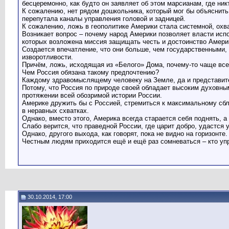
бесцеремонно, как будто он заявляет об этом марсианам, где ник
К сожалению, нет рядом дошкольника, который мог бы объяснить
перепутала каналы управления головой и задницей.
К сожалению, ложь в геополитике Америки стала системной, охв
Возникает вопрос – почему народ Америки позволяет власти исп
которых возложена миссия защищать честь и достоинство Амери
Создается впечатление, что они больше, чем государственными
изворотливости.
Причём, ложь, исходящая из «Белого» Дома, почему-то чаще все
Чем Россия обязана такому предпочтению?
Каждому здравомыслящему человеку на Земле, да и представите
Потому, что Россия по природе своей обладает высоким духовны
протяжении всей обозримой истории России.
Америке дружить бы с Россией, стремиться к максимальному сбл
в неравных схватках.
Однако, вместо этого, Америка всегда старается себя поднять, а
Слабо верится, что праведной России, где царит добро, удастся
Однако, другого выхода, как говорят, пока не видно на горизонте
Честным людям приходится ещё и ещё раз сомневаться – кто уп
30.10.2014, 17:00