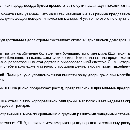
ы, как народ, всегда будем процветать, по сути наша нация находится на
ы можете быть уверены, что наши так называемые выбранные представите
 заслуживающей доверия и полезной манере. И уж точно этого не случит
сударственный долг страны составляет около 18 триллионов долларов. 
ы тратим на обучение больше, чем большинство стран мира (115 тысяч д
 ниже большинства наших азиатских коллег. Тем не менее, мы продолжае
ых образовательных стандартов в образовательной системе США, которы
й учёбе в колледже или началу трудовой деятельности; прим. mixednews)
ий. Полиция, уже уполномоченная вынести вашу дверь даже при малейшем
ены.
в мире (и оно продолжает расти), превратились в прибыльные предпр
А стали лицом корпоративной олигархии. Как показывает недавний опр
рядовых граждан.
оохранения в мире по сравнению с другими развитыми западными страна
населения США, в связи с чем американцы подвергаются большему риск