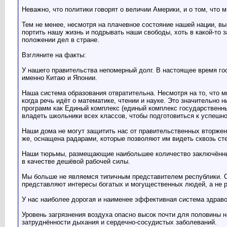
Неважно, что политики говорят о величии Америки, и о том, что м
Тем не менее, несмотря на плачевное состояние нашей нации, в
портить нашу жизнь и подрывать наши свободы, хоть в какой-то
положении дел в стране.
Взгляните на факты:
У нашего правительства непомерный долг. В настоящее время го
именно Китаю и Японии.
Наша система образования отвратительна. Несмотря на то, что м
когда речь идёт о математике, чтении и науке. Это значительно
программ как Единый комплекс (единый комплекс государственн
владеть школьники всех классов, чтобы подготовиться к успешно
Наши дома не могут защитить нас от правительственных вторжен
же, оснащена радарами, которые позволяют им видеть сквозь ст
Наши тюрьмы, размещающие наибольшее количество заключённых 
в качестве дешёвой рабочей силы.
Мы больше не являемся типичным представителем республики. СШ
представляют интересы богатых и могущественных людей, а не 
У нас наиболее дорогая и наименее эффективная система здрав
Уровень загрязнения воздуха опасно высок почти для половины 
затруднённости дыхания и сердечно-сосудистых заболеваний.