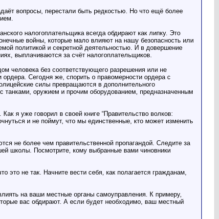
адаёт вопросы, перестали быть редкостью. Но что ещё более
нием.
канского налогоплательщика всегда обдирают как липку. Это
онечные войны, которые мало влияют на нашу безопасность или
емой политикой и секретной деятельностью. И в довершение
иях, выплачиваются за счёт налогоплательщиков.
 дом человека без соответствующего разрешения или не
 ордера. Сегодня же, спорить о правомерности ордера с
 полицейские силы превращаются в дополнительного
 с танками, оружием и прочим оборудованием, предназначенным
 Как я уже говорил в своей книге “Правительство волков:
чнуться и не поймут, что мы единственные, кто может изменить
яются не более чем правительственной пропагандой. Следите за
ашей школы. Посмотрите, кому выбранные вами чиновники
о это не так. Начните вести себя, как полагается гражданам,
влиять на ваши местные органы самоуправления. К примеру,
оторые вас обдирают. А если будет необходимо, ваш местный