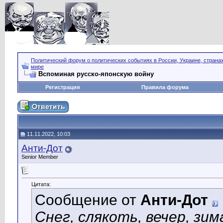
Политический форум о политических событиях в России, Украине, страна
мире
Вспоминая русско-японскую войну
Регистрация
Правила форума
11.11.2022, 10:03
Анти-Дот
Senior Member
Цитата:
Сообщение от
Анти-Дот
Снег, слякоть, вечер, зи