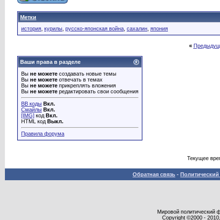
Метки
история
,
курилы
,
русско-японская война
,
сахалин
,
япония
«
Предыдущ
Ваши права в разделе
Вы
не можете
создавать новые темы
Вы
не можете
отвечать в темах
Вы
не можете
прикреплять вложения
Вы
не можете
редактировать свои сообщения
BB коды
Вкл.
Смайлы
Вкл.
[IMG]
код
Вкл.
HTML код
Выкл.
Правила форума
Текущее вре
Обратная связь
-
Политический 
Мировой политический фор
Copyright ©2000 - 2010,