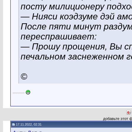
посту милиционеру подхо
— Нияси коэдзуме дэй амо
После пяти минут раздум
переспрашивает:
— Прошу прощения, Вы с
печальном заснеженном г
©
..........
добавьте этот 
17.11.2022, 02:31