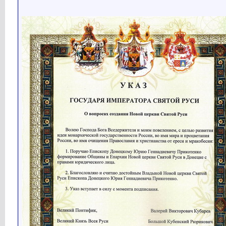
Кубарев
http://www.holyrussia.com/imag...
28.09.2019,
19:10
Кубарев
Новости Святой Руси...
04.10.2019,
15:08
Кубарев
http://www.holyrussia.com/imag...
04.10.2019,
15:10
Кубарев
Новости Святой Руси...
06.10.2019,
18:55
Викуша
Заводчане в Арсеньеве и...
10.10.2019,
02:04
Кубарев
Новости Святой Руси...
01.11.2019,
15:58
Викуша
В число главных ростовщиков...
07.11.2019,
05:35
Кубарев
Новости Святой Руси...
19.11.2019,
17:12
Кубарев
Внешний вид и интерьеры...
19.11.2019,
17:13
Кубарев
Предварительный проект...
19.11.2019,
17:14
Кубарев
Новости Святой Руси...
21.11.2019,
16:14
Кубарев
Новости Святой Руси...
05.12.2019,
08:30
Кубарев
Новости Святой Руси...
23.12.2019,
06:59
Кубарев
Новости Святой Руси...
26.12.2019,
08:13
Кубарев
Новости Святой Руси...
11.01.2020,
17:27
Кубарев
Интервью для ТВ канала 360...
14.01.2020,
16:14
Кубарев
Интервью для НТВ сегодня...
15.01.2020,
17:01
Кубарев
Новости Святой Руси...
28.01.2020,
08:51
Кубарев
Новости Святой Руси...
01.02.2020,
19:00
Кубарев
Новости Святой Руси...
03.02.2020,
15:57
Кубарев
http://www.holyrussia.com/imag...
03.02.2020,
15:57
Викуша
Основатель российской...
04.02.2020,
00:48
Кубарев
Новости Святой Руси...
12.02.2020,
09:47