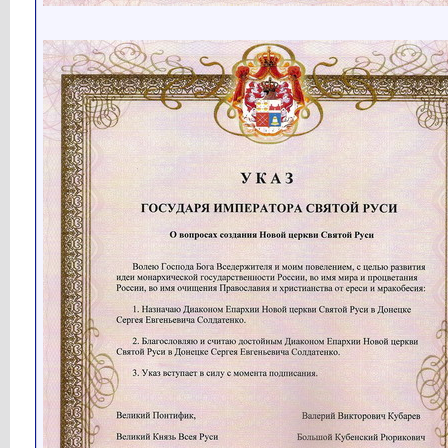
Кубарев
Второй десяток Патриархов...
27.09.2020,
09:02
Кубарев
Имперский вестник № 18...
27.09.2020,
16:16
Кубарев
Кем был Авраам (19:49) Серия...
01.10.2020,
07:39
Кубарев
Кем был Исаак (16:42) Серия...
02.10.2020,
07:48
Кубарев
Кем был Иаков (24:08) Серия...
03.10.2020,
09:37
Кубарев
Имперский вестник № 19...
04.10.2020,
18:07
Кубарев
Кем был Иуда (15:29) Серия...
05.10.2020,
09:05
Кубарев
Кем был Моисей (29:23) Серия...
06.10.2020,
09:58
Кубарев
Кем был Иисус Навин (22:32)...
08.10.2020,
09:06
Кубарев
Кем был Царь Саул (16:26)...
10.10.2020,
08:36
Кубарев
Имперский вестник № 20...
11.10.2020,
16:02
Кубарев
Царь Давид Кубрат (24:44)...
16.10.2020,
16:40
Кубарев
Имперский вестник № 21...
18.10.2020,
15:44
Кубарев
Царь Соломон каган Сулаби...
20.10.2020,
16:50
Кубарев
Истинные Курайшиты (26:45)...
24.10.2020,
09:28
Кубарев
Имперский вестник № 22...
25.10.2020,
15:25
Кубарев
Богородица Мария (34:41)...
28.10.2020,
15:33
Кубарев
Иисус Христос (32:49) Серия...
31.10.2020,
09:13
Кубарев
Имперский вестник № 23...
01.11.2020,
19:20
Кубарев
Пророк Мухаммед (36:26)...
04.11.2020,
08:59
Кубарев
Русский каганат (819–882)...
07.11.2020,
10:18
Кубарев
Имперский вестник № 24...
08.11.2020,
18:02
Кубарев
Рюрик (822-882) (32:47) ...
11.11.2020,
18:20