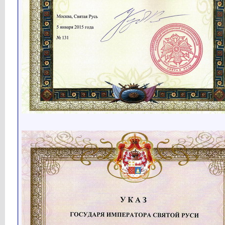
Кубарев
http://www.holyrussia.com/imag...
12.02.2020,
09:48
Кубарев
http://www.holyrussia.com/imag...
12.02.2020,
09:48
Кубарев
http://www.holyrussia.com/imag...
12.02.2020,
09:49
Кубарев
Новости Святой Руси...
13.02.2020,
09:15
Кубарев
Новости Святой Руси...
27.02.2020,
16:36
Кубарев
Новости Святой Руси...
03.03.2020,
08:37
Кубарев
Новости Святой Руси...
06.03.2020,
15:40
Кубарев
Новости Святой Руси...
10.04.2020,
13:20
Кубарев
Счастливой Пасхи! Христос...
17.04.2020,
09:44
Кубарев
Новости Святой Руси...
09.05.2020,
10:31
Кубарев
Новости Святой Руси...
09.06.2020,
09:32
Кубарев
Политический манифест...
12.06.2020,
13:38
Кубарев
Какая то ерунда с показом...
12.06.2020,
19:52
Кубарев
Властелин овец Ситуация в...
15.06.2020,
16:08
Кубарев
Политический вестник № 3...
17.06.2020,
14:39
Кубарев
Когда Навальному страшно...
19.06.2020,
13:16
Кубарев
Политический вестник № 4 ...
22.06.2020,
07:34
Кубарев
Ранее и Древнее царства...
28.06.2020,
13:32
Кубарев
Политический вестник № 5...
29.06.2020,
07:51
Кубарев
Имперский вестник № 6...
06.07.2020,
09:09
Кубарев
Древний Рим Начало Рассказ...
07.07.2020,
14:06
Кубарев
Людские потери СССР в ВОВ (1...
12.07.2020,
15:18