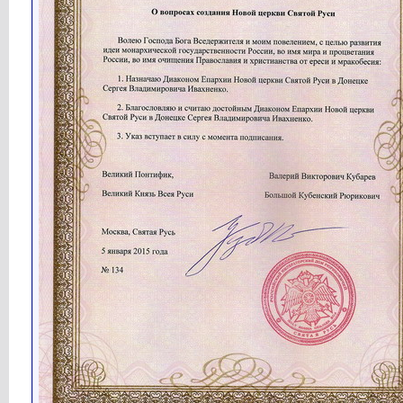
Анти-Дот
а какая разница в видах? это...
06.04.2021,
02:26
Кубарев
Статья опубликована: ...
17.02.2021,
07:51
Кубарев
Тайны египетских пирамид...
21.02.2021,
15:07
Анти-Дот
А кто канонизировал Русь, что...
24.02.2021,
12:47
Кубарев
Дружище! Русь изначально...
27.02.2021,
18:54
Анти-Дот
это понятно, почему Русь...
21.04.2021,
02:27
Кубарев
Дружище! Русь это род...
21.04.2021,
15:18
Анти-Дот
новостей больше нет?
09.03.2021,
04:52
Кубарев
Великая Татария – Паразит...
16.03.2021,
15:37
Кубарев
Датировка Нового Завета...
02.04.2021,
15:57
Кубарев
Новости Святой Руси...
09.04.2021,
16:38
Кубарев
Неизвестные войны Египта...
11.04.2021,
15:35
Кубарев
Статья опубликована: Кубарев...
19.04.2021,
07:25
Кубарев
Новости Святой Руси...
26.04.2021,
07:23
Кубарев
http://www.holyrussia.com/imag...
26.04.2021,
07:24
Кубарев
Новости Святой Руси...
04.05.2021,
09:31
Кубарев
Нацисты А. Клёсов и Й....
07.05.2021,
15:59
Кубарев
Новости Святой Руси...
12.05.2021,
09:21
Кубарев
http://www.holyrussia.com/imag...
12.05.2021,
09:22
Кубарев
http://www.holyrussia.com/imag...
12.05.2021,
09:22
Кубарев
http://www.holyrussia.com/imag...
12.05.2021,
09:23
Кубарев
http://www.holyrussia.com/imag...
12.05.2021,
09:23
Кубарев
Новости Святой Руси...
19.05.2021,
14:46