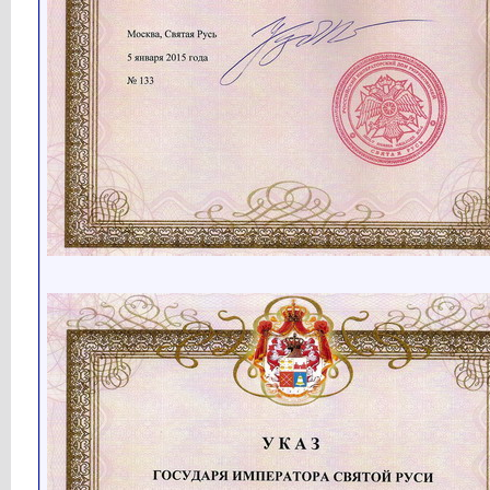
Кубарев
Имперский вестник № 25...
15.11.2020,
15:16
Кубарев
Вещий Олег (845–912) (27:33)...
16.11.2020,
12:21
Кубарев
Князь Игорь (872–948) (35:13)...
19.11.2020,
15:30
Кубарев
Имперский вестник № 26...
22.11.2020,
15:36
Кубарев
Княгиня Ольга (900–969)...
26.11.2020,
14:51
Кубарев
Имперский вестник № 27...
29.11.2020,
15:43
Кубарев
Императоры Лакапины (920–945)...
02.12.2020,
15:34
Кубарев
Третий Рим (4:36) Великий...
04.12.2020,
08:23
Кубарев
Имперский вестник № 28...
06.12.2020,
19:03
Кубарев
Князья Святослав, Глеб и...
08.12.2020,
18:20
Кубарев
Имперский вестник № 29...
13.12.2020,
15:29
Кубарев
Новости Святой Руси...
16.12.2020,
10:06
Кубарев
Князь Владимир (940–1015)...
17.12.2020,
15:25
Кубарев
Имперский вестник № 30...
20.12.2020,
16:16
Кубарев
Новости Святой Руси...
24.12.2020,
08:56
Кубарев
Ярослав Мудрый (978–1054)...
24.12.2020,
15:51
Кубарев
Мономашичи (22:28) Видео...
30.12.2020,
16:00
Кубарев
Падение Руси (1204–1242)...
12.01.2021,
15:48
Кубарев
Происхождение и миграция...
07.02.2021,
16:13
Анти-Дот
а Денисовский человек был из...
08.02.2021,
05:03
Кубарев
Дружище! Денисовский...
09.02.2021,
18:35
Анти-Дот
то есть по сути дела, что...
10.02.2021,
01:19