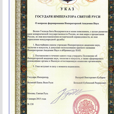
Кубарев
Новости Святой Руси...
23.07.2016,
09:24
Сергей1
135 млн РУССКИХ ВЫБИРАЮТ...
23.07.2016,
14:48
Сергей1
ПАРТИЯ ПАТРИОТОВ РОССИИ...
23.07.2016,
14:53
Сергей1
ЦЕНТРАЛЬНЫЙ БАНК РОССИИ (ЦБ)...
24.07.2016,
11:04
Сергей Пашков
Коммунист из Татарстана...
28.07.2016,
16:54
Владислав-Ф
Здравомыслие против обмана,...
29.07.2016,
20:39
Кубарев
Вышла статья профессора...
01.08.2016,
12:21
Кубарев
Новости Святой Руси...
04.08.2016,
14:50
Кубарев
Новости Святой Руси...
28.09.2016,
18:50
Кубарев
http://www.fundprinces.ru/imag...
28.09.2016,
18:51
Кубарев
http://www.fundprinces.ru/imag...
28.09.2016,
18:52
Кубарев
Новости Святой Руси...
29.09.2016,
14:46
Кубарев
http://www.fundprinces.ru/imag...
29.09.2016,
14:47
Кубарев
http://www.fundprinces.ru/imag...
29.09.2016,
14:48
Кубарев
Новости Святой Руси...
30.09.2016,
14:55
Кубарев
http://www.fundprinces.ru/imag...
30.09.2016,
14:56
Кубарев
http://www.fundprinces.ru/imag...
30.09.2016,
14:56
Кубарев
http://www.fundprinces.ru/imag...
30.09.2016,
14:57
happiness111
очень интересно
09.10.2016,
16:27
Кубарев
Новости Святой Руси...
29.10.2016,
16:51
Кубарев
Выступление И. М. Фёдоровой:...
29.10.2016,
16:52
Кубарев
Внутреннее убранство Улицы...
29.10.2016,
16:53
Кубарев
Новости Святой Руси...
26.12.2016,
12:54