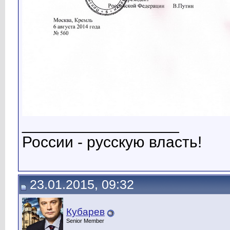
__________________
России - русскую власть!
23.01.2015, 09:32
Кубарев
Senior Member