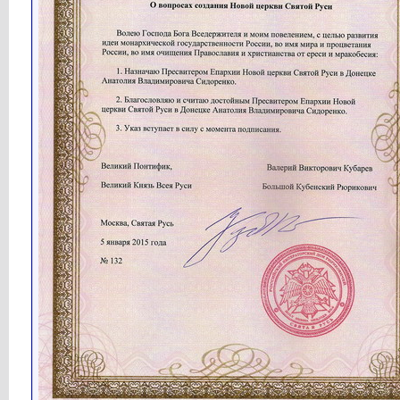
Кубарев
Имперский вестник № 7...
13.07.2020,
08:15
Кубарев
Синхронизация исторических и...
18.07.2020,
13:17
Кубарев
Имперский вестник № 8...
19.07.2020,
16:16
Кубарев
Хронология монотеистических...
24.07.2020,
12:34
Кубарев
Имперский вестник № 9...
26.07.2020,
20:09
Кубарев
Истоки рода Руси Рассказ...
28.07.2020,
07:46
Кубарев
Имперский вестник № 10...
02.08.2020,
15:39
Кубарев
Имперский вестник № 11...
10.08.2020,
10:33
Кубарев
Новости Святой Руси...
10.08.2020,
15:31
Кубарев
Новости Святой Руси...
14.08.2020,
08:40
Кубарев
Господа, товарищи офицеры и...
15.08.2020,
10:04
Кубарев
Имперский вестник № 12...
16.08.2020,
16:18
Кубарев
Имперский вестник № 13...
24.08.2020,
17:05
Кубарев
Атака на Кремль (15:47)...
25.08.2020,
08:39
Кубарев
Установление царского родства...
27.08.2020,
07:24
Кубарев
Имперский вестник № 14...
30.08.2020,
15:49
Кубарев
Апелляция Великого Князя...
31.08.2020,
07:23
Кубарев
Новости Святой Руси...
02.09.2020,
12:19
Кубарев
Имперский вестник № 15...
06.09.2020,
16:00
Кубарев
Имперский вестник № 16...
15.09.2020,
16:17
Кубарев
Имперский вестник № 17...
20.09.2020,
16:16
Кубарев
Первые двенадцать Патриархов...
26.09.2020,
16:22