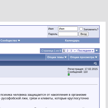
Имя
Запомнить?
Пароль
Сообщество
Календарь
Страница 1 из 9
1
2
3
>
Последняя
»
Опции темы
Опции просмотра
#
1
Регистрация: 17.02.2015
Сообщений: 110
к психика человека защищается от накопления в организме
- русофобской лжи, грязи и клеветы, которые круглосуточно