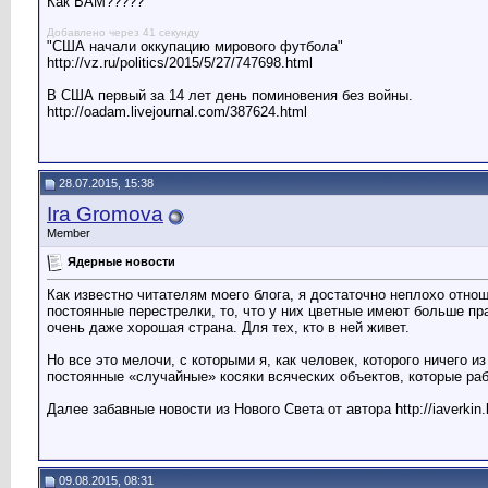
Как ВАМ?????
Добавлено через 41 секунду
"США начали оккупацию мирового футбола"
http://vz.ru/politics/2015/5/27/747698.html
В США первый за 14 лет день поминовения без войны.
http://oadam.livejournal.com/387624.html
28.07.2015, 15:38
Ira Gromova
Member
Ядерные новости
Как известно читателям моего блога, я достаточно неплохо отно
постоянные перестрелки, то, что у них цветные имеют больше пр
очень даже хорошая страна. Для тех, кто в ней живет.
Но все это мелочи, с которыми я, как человек, которого ничего и
постоянные «случайные» косяки всяческих объектов, которые ра
Далее забавные новости из Нового Света от автора http://iaverkin.l
09.08.2015, 08:31