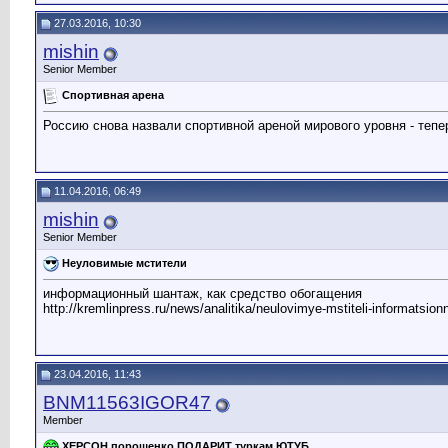
27.03.2016, 10:30
mishin
Senior Member
Спортивная арена
Россию снова назвали спортивной ареной мирового уровня - теперь 
11.04.2016, 06:49
mishin
Senior Member
Неуловимые мстители
информационный шантаж, как средство обогащения
http://kremlinpress.ru/news/analitika/neulovimye-mstiteli-informatsi
23.04.2016, 11:43
BNM11563IGOR47
Member
ХЕРСОН порошенко ПОДАРИТ туркам ЮТУБ