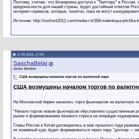
Поэтому, считаю, что блокировка доступа к "Твиттеру" в России,
вредоносности для нашей страны, будет достойным ответом Росс
интернет-сервисов, которые, понятно, пока не могут конкуриров
Источник: http://rusfront2012.com/media-i-it/358-malenkaya-ptichka-b
17.05.2015, 17:04
SaschaBelaj
Senior Member
США возмущены началом торгов по валютной паре
США возмущены началом торгов по валютно
На Московской бирже начались торги фьючерсом на валютную па
"Начало торгов новым фьючерсом обусловлено существенным ро
рынке и формированием базового спроса на операции хеджирован
Главы России и Китая договорились в мае прошлого года развив
их взаимный курс будет формироваться через пару "доллар — ев