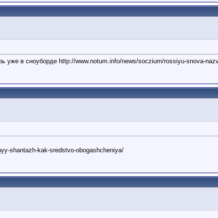
уже в сноуборде http://www.notum.info/news/soczium/rossiyu-snova-nazvali
onnyy-shantazh-kak-sredstvo-obogashcheniya/