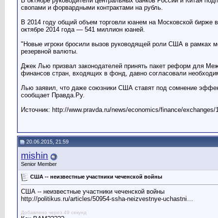
В октябре руководители центральных банков России и Китая под
свопами и форвардными контрактами на рубль.
В 2014 году общий объем торговли юанем на Московской бирже в
октябре 2014 года — 541 миллион юаней.
"Новые игроки бросили вызов руководящей роли США в рамках 
резервной валюты.
Джек Лью призвал законодателей принять пакет реформ для Меж
финансов стран, входящих в фонд, давно согласовали необходи
Лью заявил, что даже союзники США ставят под сомнение эффект
сообщает Правда.Ру.
Источник: http://www.pravda.ru/news/economics/finance/exchanges/1
20.06.2015, 21:59
mishin
Senior Member
США -- неизвестные участники чеченской войны
США -- неизвестные участники чеченской войны
http://politikus.ru/articles/50954-ssha-neizvestnye-uchastni…
Добавлено через 49 секунд