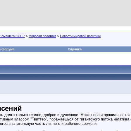
х бывшего СССР.
>
Мировая политика
>
Новости мировой политики
а форума
Справка
ясений
ть долго только теплое, доброе и душевное. Может оно и правильно, та
ивным классом "Твиттер", поражаешься от гигантского потока негатива 
огов значительную часть личного и рабочего времени.