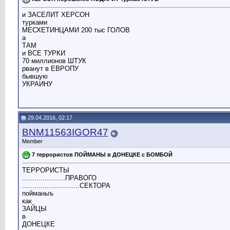
и ЗАСЕЛИТ ХЕРСОН
турками
МЕСХЕТИНЦАМИ 200 тыс ГОЛОВ
а
ТАМ
и ВСЕ ТУРКИ
70 миллионов ШТУК
рванут в ЕВРОПУ
бывшую
УКРАИНУ
29.04.2016, 02:17
BNM11563IGOR47
Member
7 террористов ПОЙМАНЫ в ДОНЕЦКЕ с БОМБОЙ
ТЕРРОРИСТЫ
.....................ПРАВОГО
............................СЕКТОРА
пойманыъ
как
ЗАЙЦЫ
в
ДОНЕЦКЕ