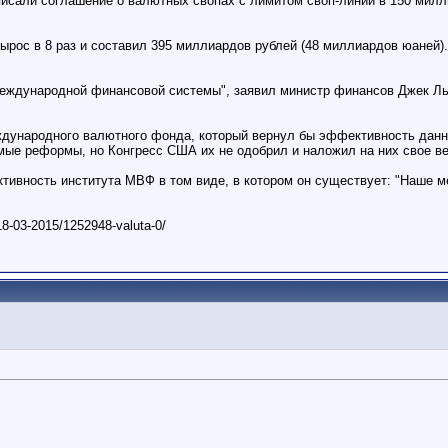
писали соглашение о валютных свопах с лимитом своп-линии в 150 милл
ырос в 8 раз и составил 395 миллиардов рублей (48 миллиардов юаней)
международной финансовой системы", заявил министр финансов Джек Ль
дународного валютного фонда, который вернул бы эффективность данн
мые реформы, но Конгресс США их не одобрил и наложил на них свое ве
ивность института МВФ в том виде, в котором он существует: "Наше ме
8-03-2015/1252948-valuta-0/