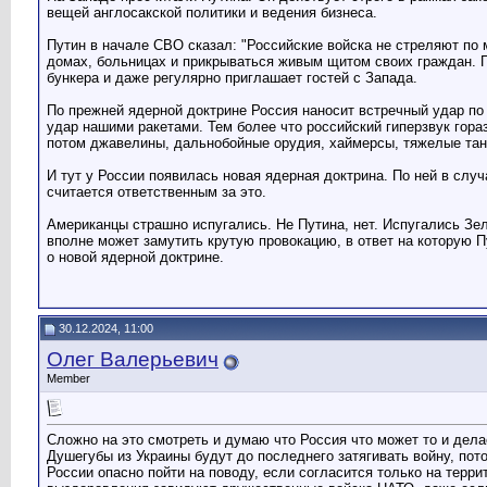
вещей англосакской политики и ведения бизнеса.
Путин в начале СВО сказал: "Российские войска не стреляют по 
домах, больницах и прикрываться живым щитом своих граждан. Пу
бункера и даже регулярно приглашает гостей с Запада.
По прежней ядерной доктрине Россия наносит встречный удар по 
удар нашими ракетами. Тем более что российский гиперзвук гора
потом джавелины, дальнобойные орудия, хаймерсы, тяжелые танк
И тут у России появилась новая ядерная доктрина. По ней в сл
считается ответственным за это.
Американцы страшно испугались. Не Путина, нет. Испугались Зел
вполне может замутить крутую провокацию, в ответ на которую 
о новой ядерной доктрине.
30.12.2024, 11:00
Олег Валерьевич
Member
Сложно на это смотреть и думаю что Россия что может то и дел
Душегубы из Украины будут до последнего затягивать войну, пото
России опасно пойти на поводу, если согласится только на терри