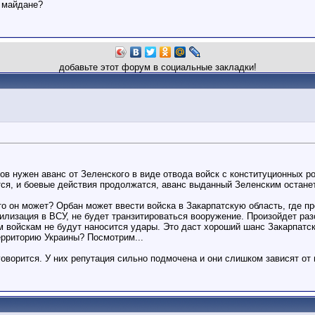
а майдане?
добавьте этот форум в социальные закладки!
ров нужен аванс от Зеленского в виде отвода войск с конституционных 
утся, и боевые действия продолжатся, аванс выданный Зеленским останет
о он может? Орбан может ввести войска в Закарпатскую область, где про
билизация в ВСУ, не будет транзитироваться вооружение. Произойдет ра
 войскам не будут наносится удары. Это даст хороший шанс Закарпатск
ерриторию Украины? Посмотрим...
оворится. У них репутация сильно подмочена и они слишком зависят от 