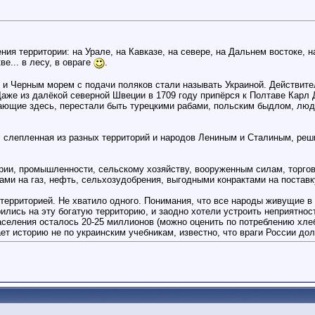
ения территории: на Урале, на Кавказе, на севере, на Дальнем востоке, 
е... в лесу, в овраге
.
 Черным морем с подачи поляков стали называть Украиной. Действител
Даже из далёкой северной Швеции в 1709 году припёрся к Полтаве Карл
вающие здесь, перестали быть турецкими рабами, польским быдлом, люд
, слепленная из разных территорий и народов Лениным и Сталиным, реш
ории, промышленности, сельскому хозяйству, вооруженным силам, торго
ми на газ, нефть, сельхозудобрения, выгодными конрактами на поставку
не территорией. Не хватило одного. Понимания, что все народы живущ
лись на эту богатую территорию, и заодно хотели устроить неприятност
аселения осталось 20-25 миллионов (можно оценить по потреблению хлеб
ает историю не по украинским учебникам, известно, что враги России дол