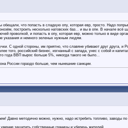
 обещали, что попасть в сладкую опу, которая евр, просто. Надо попры
нозём, построить несколько натовских баз... и вы в опе. В начале всё ш
чей проволкой, и попасть в опу, которая евр, можно только в виде орга
ные указания и немного зеленых нужным людям.
чки. С одной стороны, им приятно, что славяне убивают друг друга, и Р
ее того, российский бизнес, изгнанный с запада, унес с собой и капита
го года ВВП вырос больше 5%, никогда такого не было...
рона России гораздо больше, чем нынешние санкции.
ем! Давно методично можно, нужно, надо истребить топливо, заводы по п
е умение защитить собственные границы и уберечь жителей.