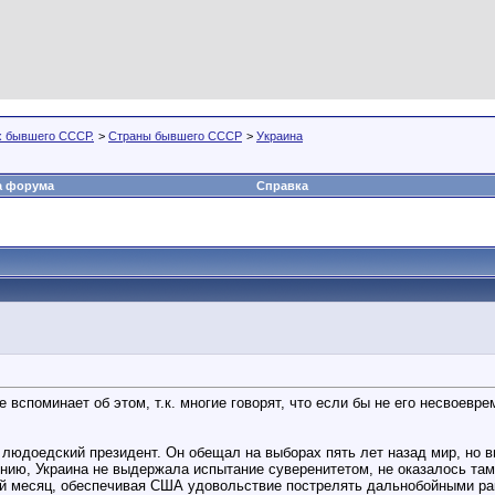
х бывшего СССР.
>
Страны бывшего СССР
>
Украина
а форума
Справка
е вспоминает об этом, т.к. многие говорят, что если бы не его несвоевр
 людоедский президент. Он обещал на выборах пять лет назад мир, но 
ению, Украина не выдержала испытание суверенитетом, не оказалось там
ый месяц, обеспечивая США удовольствие пострелять дальнобойными ра