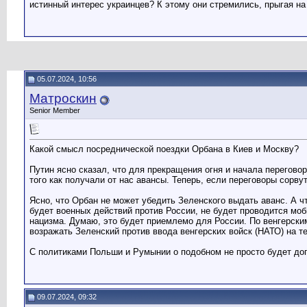
истинный интерес украинцев? К этому они стремились, прыгая н
05.07.2024, 10:56
Матроскин
Senior Member
Какой смысл посреднической поездки Орбана в Киев и Москву?
Путин ясно сказал, что для прекращения огня и начала перегово
того как получали от нас авансы. Теперь, если переговоры сорв
Ясно, что Орбан не может убедить Зеленского выдать аванс. А чт
будет военных действий против России, не будет проводится мо
нацизма. Думаю, это будет приемлемо для России. По венгерским
возражать Зеленский против ввода венгерских войск (НАТО) на т
С политиками Польши и Румынии о подобном не просто будет дог
09.07.2024, 09:32