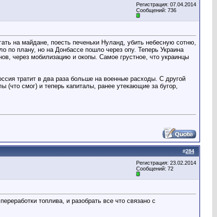
Регистрация: 07.04.2014
Сообщений: 736
гать на майдане, поесть печеньки Нуланд, убить небесную сотню,
ло по плану, но на Донбассе пошло через опу. Теперь Украина
нов, через мобилизацию и окопы. Самое грустное, что украинцы
оссия тратит в два раза больше на военные расходы. С другой
лы (что смог) и теперь капиталы, ранее утекающие за бугор,
#
284
Регистрация: 23.02.2014
Сообщений: 72
ереработки топлива, и разобрать все что связано с