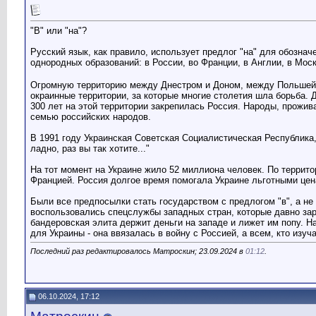
"В" или "на"?
Русский язык, как правило, использует предлог "на" для обознач
однородных образований: в России, во Франции, в Англии, в Москв
Огромную территорию между Днестром и Доном, между Польшей и
окраинные территории, за которые многие столетия шла борьба. 
300 лет на этой территории закрепилась Россия. Народы, прожи
семью российских народов.
В 1991 году Украинская Советская Социалистическая Республика
ладно, раз вы так хотите..."
На тот момент на Украине жило 52 миллиона человек. По террит
Францией. Россия долгое время помогала Украине льготными цена
Были все предпосылки стать государством с предлогом "в", а 
воспользовались спецслужбы западных стран, которые давно зари
бандеровская элита держит деньги на западе и лижет им попу. Н
для Украины - она ввязалась в войну с Россией, а всем, кто изуч
Последний раз редактировалось Матроскин; 23.09.2024 в
01:12
.
06.10.2024, 17:12