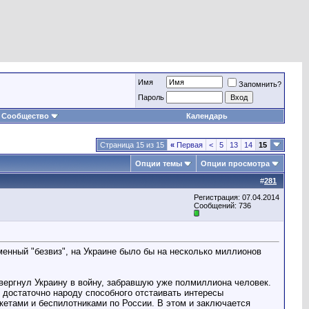
Имя
Запомнить?
Пароль
Сообщество
Календарь
Страница 15 из 15
«
Первая
<
5
13
14
15
Опции темы
Опции просмотра
#
281
Регистрация: 07.04.2014
Сообщений: 736
еменный "безвиз", на Украине было бы на несколько миллионов
ввергнул Украину в войну, забравшую уже полмиллиона человек.
 достаточно народу способного отстаивать интересы
кетами и беспилотниками по России. В этом и заключается