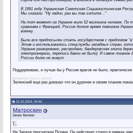
В 1991 году Украинская Советская Социалистическая Респ
Мы сказали: "Ну ладно, раз вы так хотите..."
На тот момент на Украине жило 52 миллиона человек. По 
сравнима с Францией. Россия долгое время помогала Украи
военку.
Были все предпосылки стать государством с предлогом "
Этим и воспользовались спецслужбы западных стран, кото
Украине разворовано, распродано, бандеровская элита держ
электроэнергии, переписи давно не было). И самое поганое 
России долго не живут.
Поддерживаю, и лучше бы у России врагов не было, практически
Добавлено через 1 минуту
Зеленский еще раз доказал что он дурочек и своим планом показ
22.10.2024, 04:40
Матроскин
Senior Member
На Западе просчитали Путина. Он действует строго в рамках зак