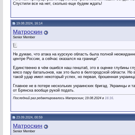
Спустили все на нет, сколько еще будем ждать!
19.08.2024, 16:14
Матроскин
Senior Member
Не думаю, что атака на курскую область была полной неожиданно
центре России, а сейчас оказался на границе".
Единственно в чём ошибся наш генштаб, это в оценке глубины г
мясо пару батальонов, как это было в белгородской области. Но
такой удар имел некоторый успех, но первая, брошенная украин
Главное не в потере нескольких украинских бригад. Украинцы и та
от Брянска вообще рукой подать.
Последний раз редактировалось Матроскин; 19.08.2024 в
16:16
.
23.09.2024, 00:59
Матроскин
Senior Member