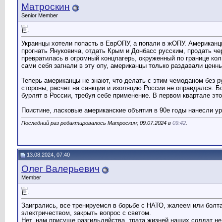
Матроскин
Senior Member
Украинцы хотели попасть в ЕврОПУ, а попали в жОПУ. Американцы
прогнать Януковича, отдать Крым и Донбасс русским, продать чер
превратилась в огромный концлагерь, окруженный по границе колю
сами себя загнали в эту опу, американцы только раздавали цен
Теперь американцы не знают, что делать с этим чемоданом без ру
стороны, расчет на санкции и изоляцию России не оправдался. Бол
бурлят в России, требуя себе применение. В первом квартале это
Поистине, ласковые американские объятия в 90е годы нанесли у
Последний раз редактировалось Матроскин; 09.07.2024 в
09:42
.
13.08.2024, 07:40
Олег Валерьевич
Member
Заигрались, все тренируемся в борьбе с НАТО, жалеем или болта
электричеством, закрыть вопрос с светом.
Нет, нам присуще разгильдяйства, трата жизней наших солдат н