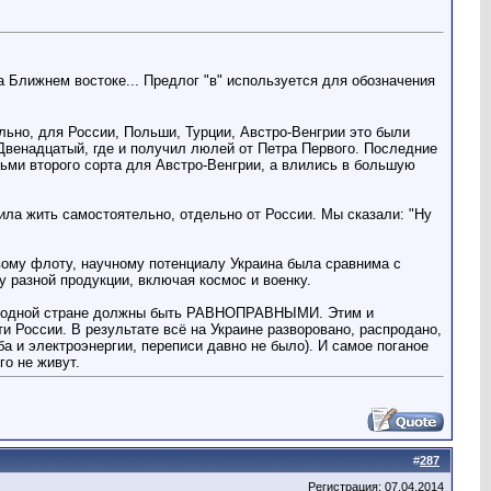
на Ближнем востоке... Предлог "в" используется для обозначения
ьно, для России, Польши, Турции, Австро-Венгрии это были
 Двенадцатый, где и получил люлей от Петра Первого. Последние
ьми второго сорта для Австро-Венгрии, а влились в большую
ила жить самостоятельно, отдельно от России. Мы сказали: "Ну
вому флоту, научному потенциалу Украина была сравнима с
 разной продукции, включая космос и военку.
ие в одной стране должны быть РАВНОПРАВНЫМИ. Этим и
и России. В результате всё на Украине разворовано, распродано,
а и электроэнергии, переписи давно не было). И самое поганое
го не живут.
#
287
Регистрация: 07.04.2014