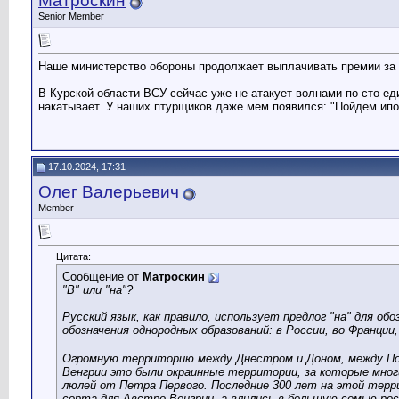
Матроскин
Senior Member
Наше министерство обороны продолжает выплачивать премии за п
В Курской области ВСУ сейчас уже не атакует волнами по сто е
накатывает. У наших птурщиков даже мем появился: "Пойдем ипо
17.10.2024, 17:31
Олег Валерьевич
Member
Цитата:
Сообщение от
Матроскин
"В" или "на"?
Русский язык, как правило, использует предлог "на" для об
обозначения однородных образований: в России, во Франции, 
Огромную территорию между Днестром и Доном, между Пол
Венгрии это были окраинные территории, за которые многи
люлей от Петра Первого. Последние 300 лет на этой терр
сорта для Австро-Венгрии, а влились в большую семью рос