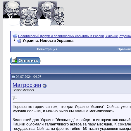
Политический форум о политических событиях в России, Украине, страна
Украина. Новости Украины.
Регистрация
Правил
04.07.2024, 04:07
Матроскин
Senior Member
Порошенко гордился тем, что дал Украине "безвиз". Сейчас уже н
мужчин больше, и можно было бы больше могилизовать.
Зеленский дал Украине "безвыезд" и войдет в историю как самый
Нацики обломали талантливого актера за пару месяцев. К сожал
государства. Сейчас на фронте гибнет 50 тысяч украинцев кажд