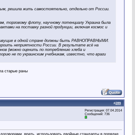
иным, решила жить самостоятельно, отдельно от России.
ам, торговому флоту, научному потенциалу Украина была
актами на поставку разной продукции, включая космос и
ды живущие в одной стране должны быть РАВНОПРАВНЫМИ.
троить неприятности России. В результате всё на
ионов (можно оценить по потреблению хлеба и
сторию не по украинским учебникам, известно, что враги
ла старые раны
#
289
Регистрация: 07.04.2014
Сообщений: 736
 договорами, врать, использовать двойные стандарты в порядке