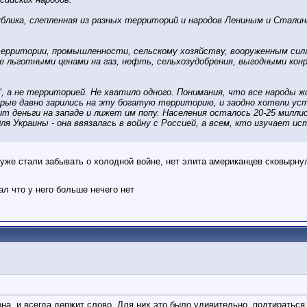
ублика, слепленная из разных территорий и народов Лениным и Стал
территории, промышленности, сельскому хозяйству, вооруженным сил
не льготными ценами на газ, нефть, сельхозудобрения, выгодными конр
в", а не территорией. Не хватило одного. Понимания, что все наро
рые давно зарились на эту богатую территорию, и заодно хотели ус
ит деньги на западе и лижет им попу. Населения осталось 20-25 милл
для Украины - она ввязалась в войну с Россией, а всем, кто изучает и
 уже стали забывать о холодной войне, нет элита американцев сковырну
ал что у него больше нечего нет
она, и всегда держит слово. Для них это было удивительно, подтираться