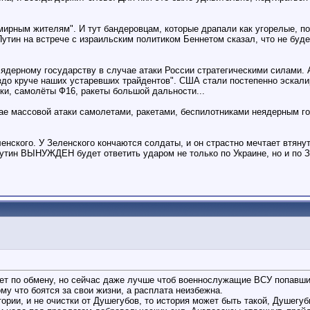
мирным жителям". И тут бандеровцам, которые драпали как угорелые, п
тин на встрече с израильским политиком Беннетом сказал, что не будет
ядерному государству в случае атаки России стратегическими силами. 
здо круче наших устаревших трайдентов". США стали постепенно эскали
и, самолёты Ф16, ракеты большой дальности...
учае массовой атаки самолетами, ракетами, беспилотниками неядерным 
енского. У Зеленского кончаются солдаты, и он страстно мечтает втяну
Путин ВЫНУЖДЕН будет ответить ударом не только по Украине, но и по З
ает по обмену, но сейчас даже лучше чтоб военнослужащие ВСУ попавши
му что боятся за свои жизни, а расплата неизбежна.
тории, и не очистки от Душегубов, то история может быть такой, Душегу