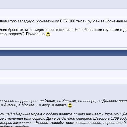
одбитую западную бронетехнику ВСУ. 100 тысяч рублей за бронемашину,
диниц бронетехники, видимо поистощились. Но небольшими группами в д
теку закроем". Прикольно
.
означения территории: на Урале, на Кавказе, на севере, на Дальнем вос
в Англии, в Москве... в лесу, в овраге
.
ьшей и Черным морем с подачи поляков стали называть Украиной. Де
е столетия шла борьба. Даже из далёкой северной Швеции в 1709 году
итории закрепилась Россия. Народы, проживающие здесь, перестали 
сийских народов.