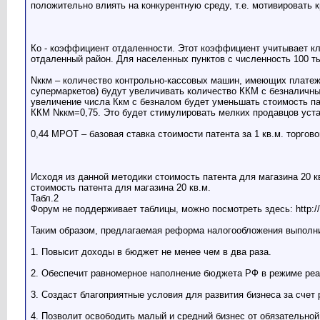
положительно влиять на конкурентную среду, т.е. мотивировать 
Ко - коэффициент отдаленности. Этот коэффициент учитывает кли
отдаленный район. Для населенных пунктов с численность 100 ты
Nккм – количество контрольно-кассовых машин, имеющих платеж
супермаркетов) будут увеличивать количество ККМ с безналичным
увеличение числа Ккм с безналом будет уменьшать стоимость па
ККМ Nккм=0,75. Это будет стимулировать мелких продавцов уст
0,44 МРОТ – базовая ставка стоимости патента за 1 кв.м. торго
Исходя из данной методики стоимость патента для магазина 20 кв.
стоимость патента для магазина 20 кв.м.
Табл.2
Форум не поддерживает таблицы, можно посмотреть здесь: http://
Таким образом, предлагаемая реформа налогообложения выполн
1. Повысит доходы в бюджет не менее чем в два раза.
2. Обеспечит равномерное наполнение бюджета РФ в режиме реа
3. Создаст благоприятные условия для развития бизнеса за счет 
4. Позволит освободить малый и средний бизнес от обязательной 