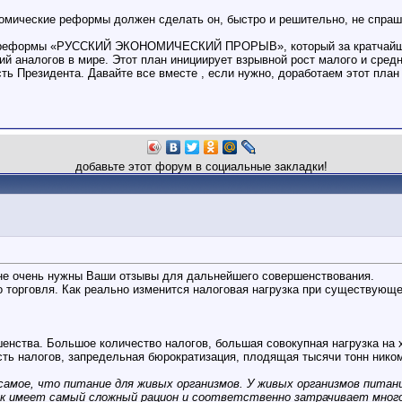
номические реформы должен сделать он, быстро и решительно, не спраш
ой реформы «РУССКИЙ ЭКОНОМИЧЕСКИЙ ПРОРЫВ», который за кратчайшее 
 аналогов в мире. Этот план инициирует взрывной рост малого и средне
ь Президента. Давайте все вместе , если нужно, доработаем этот план
добавьте этот форум в социальные закладки!
не очень нужны Ваши отзывы для дальнейшего совершенствования.
о торговля. Как реально изменится налоговая нагрузка при существующе
шенства. Большое количество налогов, большая совокупная нагрузка на
ость налогов, запредельная бюрократизация, плодящая тысячи тонн ник
е самое, что питание для живых организмов. У живых организмов питан
век имеет самый сложный рацион и соответственно затрачивает мног