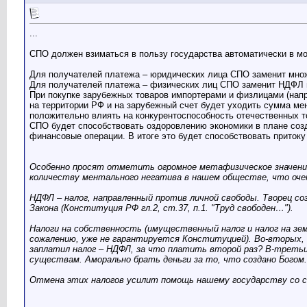
...
СПО должен взиматься в пользу государства автоматически в м
Для получателей платежа – юридических лица СПО заменит множе
Для получателей платежа – физических лиц СПО заменит НДФЛ 
При покупке зарубежных товаров импортерами и физлицами (нап
на территории РФ и на зарубежный счет будет уходить сумма мен
положительно влиять на конкурентоспособность отечественных т
СПО будет способствовать оздоровлению экономики в плане созд
финансовые операции. В итоге это будет способствовать притоку
Особенно просят отметить огромное метафизическое значение 
количеству ментального негатива в нашем обществе, что оче
НДФЛ – налог, направленный против личной свободы. Творец соз
Закона (Конституция РФ гл.2, ст.37, п.1. "Труд свободен…").
Налоги на собственность (имущественный налог и налог на зем
сожалению, уже не гарантируется Конституцией). Во-вторых, 
заплатил налог – НДФЛ, за что платить второй раз? В-третьих
существам. Аморально брать деньги за то, что создано Богом.
Отмена этих налогов усилит помощь нашему государству со с