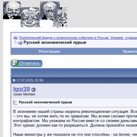
Политический форум о политических событиях в России, Украине, страна
Русский экономический пррыв
Регистрация
Правил
17.07.2015, 01:56
Igor39
Junior Member
Русский экономический пррыв
В экономике нашей страны назрела революционная ситуация. Все
– это мы, не хотим жить по их правилам. Мы всеми силами проти
контрафактом. Мы уезжаем из России вместе со своими деньгами 
Этот кризис должен как-то разрешиться. Должна произойти экон
Наши министры у же показали на что они способны - на более, че