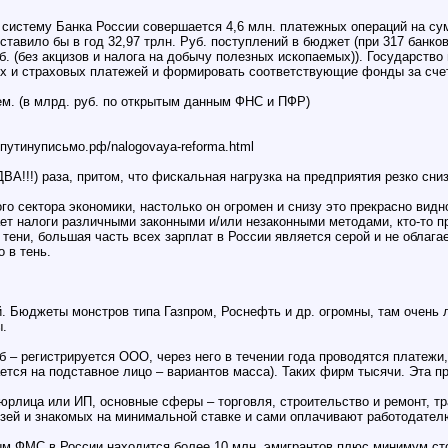
стему Банка России совершается 4,6 млн. платежных операций на сумму 
ставило бы в год 32,97 трлн. Руб. поступлений в бюджет (при 317 банко
б. (без акцизов и налога на добычу полезных ископаемых)). Государств
ых и страховых платежей и формировать соответствующие фонды за сче
м. (в млрд. руб. по открытым данным ФНС и ПФР)
путинуписьмо.рф/nalogovaya-reforma.html
А!!!) раза, притом, что фискальная нагрузка на предприятия резко сниз
невого сектора экономики, настолько он огромен и снизу это прекрасно
ает налоги различными законными и/или незаконными методами, кто-то п
 тени, большая часть всех зарплат в России является серой и не облаг
 в тень.
ций. Бюджеты монстров типа Газпром, Роснефть и др. огромны, там очен
ы.
об – регистрируется ООО, через него в течении года проводятся платежи
ется на подставное лицо – вариантов масса). Таких фирм тысячи. Эта пр
рлица или ИП, основные сферы – торговля, строительство и ремонт, тр
рузей и знакомых на минимальной ставке и сами оплачивают работодате
ым ФМС в России находится более 10 млн. эмигрантов плюс минимум сто