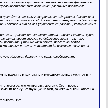
щи, затрачивать внутреннюю энергию на синтез ферментов и
нсированности питания возникают различные проблемы:
ов приводит к огромным затратам на содержание Фискальных
ичие широких возможностей для мошенников-паразитов (например
ых законов и актов для улучшения её работы , которые как и
й (кони –фискальная система, ствол – органы власти, крона –
не затрачивает энергии на добывание пищи – раствор
 растения» ( так же как и камень падает на землю
ор минеральных солей, вырастает до огромных размеров и
е «государства-дерева», то есть преобразовать
ем по различным критериям и методикам исчисляется тот или
 платежа одного контрагента другому. Этот процесс
 заменит все существующие налоги, за исключением налога на
тельность. Все!