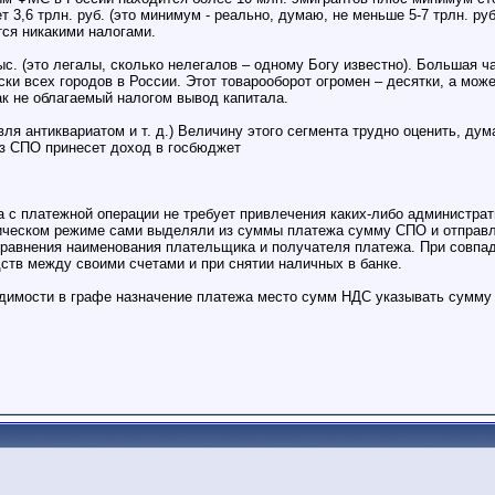
дет 3,6 трлн. руб. (это минимум - реально, думаю, не меньше 5-7 трлн. 
тся никакими налогами.
. (это легалы, сколько нелегалов – одному Богу известно). Большая ча
ки всех городов в России. Этот товарооборот огромен – десятки, а може
ак не облагаемый налогом вывод капитала.
вля антиквариатом и т. д.) Величину этого сегмента трудно оценить, дум
з СПО принесет доход в госбюджет
 с платежной операции не требует привлечения каких-либо администра
тическом режиме сами выделяли из суммы платежа сумму СПО и отправл
равнения наименования плательщика и получателя платежа. При совпад
ств между своими счетами и при снятии наличных в банке.
димости в графе назначение платежа место сумм НДС указывать сумму 