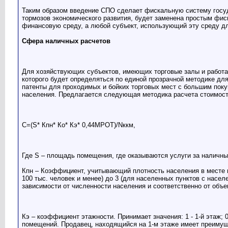
Таким образом введение СПО сделает фискальную систему госуд
тормозов экономического развития, будет заменена простым фис
финансовую среду, а любой субъект, использующий эту среду дл
Сфера наличных расчетов
Для хозяйствующих субъектов, имеющих торговые залы и работаю
которого будет определяться по единой прозрачной методике для
патенты для проходимых и бойких торговых мест с большим поку
населения. Предлагается следующая методика расчета стоимост
С=(S* Кпн* Ко* Кэ* 0,44МРОТ)/Nккм,
Где S – площадь помещения, где оказываются услуги за наличны
Кпн – Коэффициент, учитывающий плотность населения в месте ве
100 тыс. человек и менее) до 3 (для населенных пунктов с насел
зависимости от численности населения и соответственно от объ
Кэ – коэффициент этажности. Принимает значения: 1 - 1-й этаж; 0
помещений. Продавец, находящийся на 1-м этаже имеет преимущес