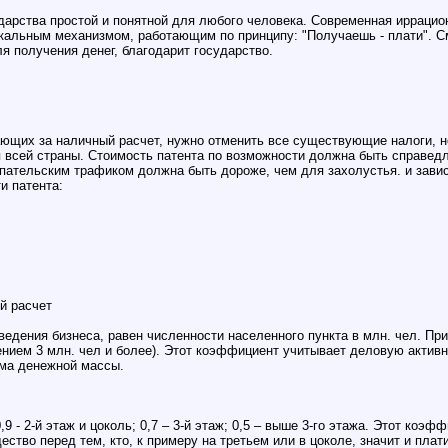
арства простой и понятной для любого человека. Современная ирраци
кальным механизмом, работающим по принципу: "Получаешь - плати". Смы
я получения денег, благодарит государство.
щих за наличный расчет, нужно отменить все существующие налоги, но
 всей страны. Стоимость патента по возможности должна быть справедли
пательским трафиком должна быть дороже, чем для захолустья. и завис
и патента:
й расчет
дения бизнеса, равен численности населенного пункта в млн. чел. При
ением 3 млн. чел и более). Этот коэффициент учитывает деловую активно
ема денежной массы.
,9 - 2-й этаж и цоколь; 0,7 – 3-й этаж; 0,5 – выше 3-го этажа. Этот коэ
тво перед тем, кто, к примеру на третьем или в цоколе, значит и пла