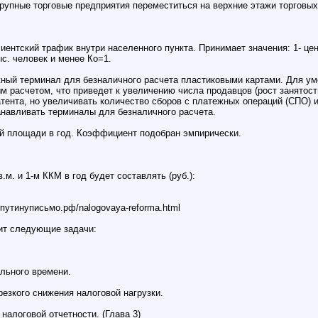
крупные торговые предприятия переместиться на верхние этажи торговых
ентский трафик внутри населенного пункта. Принимает значения: 1- цент
с. человек и менее Ко=1.
ный терминал для безналичного расчета пластиковыми картами. Для ум
 расчетом, что приведет к увеличению числа продавцов (рост занятост
тента, но увеличивать количество сборов с платежных операций (СПО) и
анавливать терминалы для безналичного расчета.
вой площади в год. Коэффициент подобран эмпирически.
м. и 1-м ККМ в год будет составлять (руб.):
путинуписьмо.рф/nalogovaya-reforma.html
ит следующие задачи:
льного времени.
резкого снижения налоговой нагрузки.
налоговой отчетности. (Глава 3)