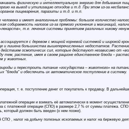
рачивать физическую и интеллектуальную энергию для добывания пи
ргию на вывод и утилизацию отходов и т.д. При этом из-за несбала
органов пищеварения, паразиты и т.д. и т.п.
человека и имеет аналогичные проблемы: большое количество налог
охая собираемость налогов из-за прямого уклонения и махинаций, нал
«лекарств», т.е. лечения системы принятием различных никому ненужн
ссоциируется с деревом с мощной корневой системой и широкой кроно
е и лишена большинства вышеперечисленных недостатков. Растение 
действием осмотичесих сил, которые действуют независимо от «воли
у тем, растение, имея в своем рационе единственное блюда – раств
ем у животных.
рироды и перестроить питание «государства – животного» на питани
ных "блюда" и обеспечить их автоматическое поступление в систему.
ерация, т. е. поступление денег от покупатель к продавцу. В дальнейш
латежной операции и взимать её автоматически в момент осуществления
ра с платежной операции (СПО) в размере 2,7 % от суммы платежа. СПО
, который должен быть введен (о нем позже).
й СПО , налог на добычу полезных ископаемых и налог на биржевую дея