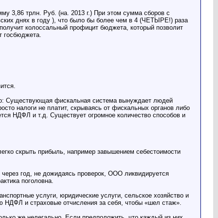
3,86 трлн. Руб. (на. 2013 г.) При этом сумма сборов с
вских днях в году ), что было бы более чем в 4 (ЧЕТЫРЕ!) раза
о получит колоссальный профицит бюджета, который позволит
т госбюджета.
ится.
 видно: Существующая фискальная система вынуждает людей
росто налоги не платит, скрываясь от фискальных органов либо
ается НДФЛ и т.д. Существует огромное количество способов и
ь легко скрыть прибыль, например завышением себестоимости
, через год, не дожидаясь проверок, ООО ликвидируется
актика поголовна.
анспортные услуги, юридические услуги, сельское хозяйство и
лю НДФЛ и страховые отчисления за себя, чтобы «шел стаж».
лько же нелегально. Если предположить, что каждый из них