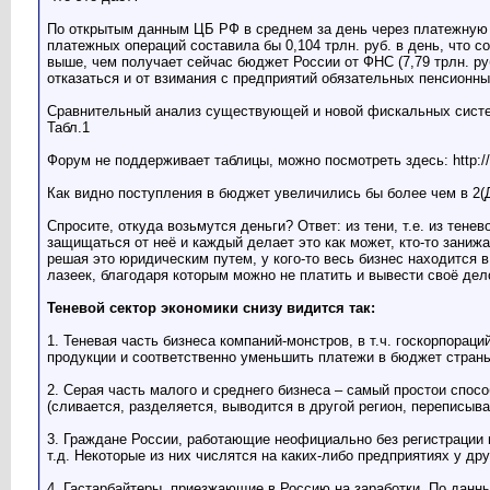
По открытым данным ЦБ РФ в среднем за день через платежную си
платежных операций составила бы 0,104 трлн. руб. в день, что со
выше, чем получает сейчас бюджет России от ФНС (7,79 трлн. ру
отказаться и от взимания с предприятий обязательных пенсионн
Сравнительный анализ существующей и новой фискальных систе
Табл.1
Форум не поддерживает таблицы, можно посмотреть здесь: http://
Как видно поступления в бюджет увеличились бы более чем в 2(ДВ
Спросите, откуда возьмутся деньги? Ответ: из тени, т.е. из те
защищаться от неё и каждый делает это как может, кто-то заниж
решая это юридическим путем, у кого-то весь бизнес находится в
лазеек, благодаря которым можно не платить и вывести своё дело
Теневой сектор экономики снизу видится так:
1. Теневая часть бизнеса компаний-монстров, в т.ч. госкорпора
продукции и соответственно уменьшить платежи в бюджет стран
2. Серая часть малого и среднего бизнеса – самый простои спос
(сливается, разделяется, выводится в другой регион, переписыва
3. Граждане России, работающие неофициально без регистрации ю
т.д. Некоторые из них числятся на каких-либо предприятиях у д
4. Гастарбайтеры, приезжающие в Россию на заработки. По данн