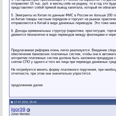
отправляет 15 тыс. руб. в месяц себе на родину, то в год это бу
представляют собой прямой вывод капитала, который не облагае
5. Эмигранты из Китая по данным ФМС в России их больше 200 тыс
из Китая товары частным порядком и торгуют на рынках практичес
отправляются в Китай в виде денежных переводов. Это тоже ник
6. Доходы криминальных структур (наркотики, проституция, торго
движется безналично в виде переводов между физлицами и чере
Предлагаемая реформа очень легко реализуется. Введение сбора
обеспечение банковских платежных систем, чтобы они в автома
алгоритме платежных систем должна быть заложена процедура с
снятие СПО у одного и того же лица при переводе денежных сред
Не потребуется менять форму платежного поручения, при необхо
отчетности, при этом они значительно упростятся.
продолжение далее
17.07.2015, 05:44
Igor39
Junior Member