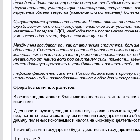
приводит к большим внутренним потерям: необходимость зат
других веществ, участвующих в пищеварении, затрачивать эне
нарушения обмена веществ (ожирение или истощение), болезни 
Существующая фискальная система России похожа на питание 
служб, возможности для коррупции чиновников всех уровней, пл
незаконный возврат НДС), необходимость постоянного приема 
у человека одно лечат, другое калечат ну и т.д.
Между тем государство , как статическая структура, больше а
общество). Система питания растений устроена намного прощ
минеральных солей поступает в растение автоматически, под 
независимо от нашей воли под действием силы тяжести). Межд
имеет большую прочность и устойчивость к внешней среде, ч
Реформа фискальной системы России должна взять пример с п
нерациональный и разнообразный рацион в одно-два универсаль
Сфера безналичных расчетов.
В основе подавляющего большинства налогов лежит платежная оп
иной налог.
Идея проста: нужно усреднить налоговую долю в сумме каждой п
предлагается реализовать путем введения государственного сбо
добычу полезных ископаемых и налога на биржевую деятельность
Таким образом в государстве будет действовать государственны
Что это дает?