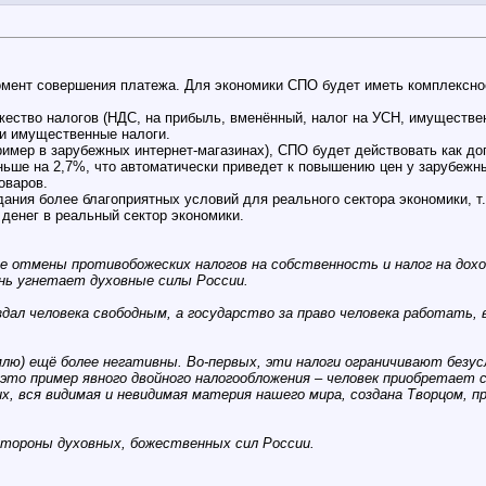
омент совершения платежа. Для экономики СПО будет иметь комплексно
ство налогов (НДС, на прибыль, вменённый, налог на УСН, имуществен
и имущественные налоги.
ример в зарубежных интернет-магазинах), СПО будет действовать как д
ьше на 2,7%, что автоматически приведет к повышению цен у зарубежны
оваров.
ания более благоприятных условий для реального сектора экономики, т
 денег в реальный сектор экономики.
отмены противобожеских налогов на собственность и налог на доход
нь угнетает духовные силы России.
дал человека свободным, а государство за право человека работать, 
лю) ещё более негативны. Во-первых, эти налоги ограничивают безус
это пример явного двойного налогообложения – человек приобретает 
, вся видимая и невидимая материя нашего мира, создана Творцом, пр
тороны духовных, божественных сил России.