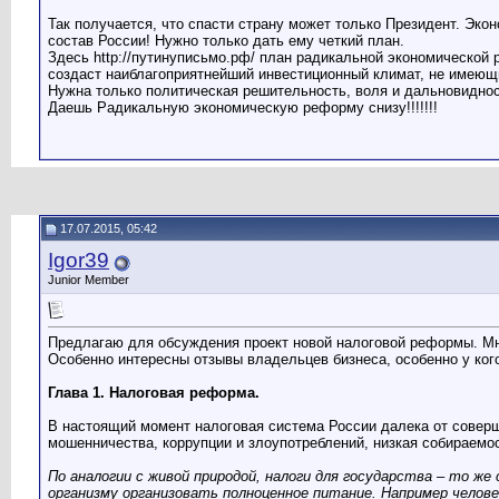
Так получается, что спасти страну может только Президент. Эко
состав России! Нужно только дать ему четкий план.
Здесь http://путинуписьмо.рф/ план радикальной экономическ
создаст наиблагоприятнейший инвестиционный климат, не имеющий
Нужна только политическая решительность, воля и дальновидност
Даешь Радикальную экономическую реформу снизу!!!!!!!
17.07.2015, 05:42
Igor39
Junior Member
Предлагаю для обсуждения проект новой налоговой реформы. М
Особенно интересны отзывы владельцев бизнеса, особенно у ког
Глава 1. Налоговая реформа.
В настоящий момент налоговая система России далека от совер
мошенничества, коррупции и злоупотреблений, низкая собираем
По аналогии с живой природой, налоги для государства – то ж
организму организовать полноценное питание. Например чело