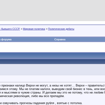
х бывшего СССР.
>
Мировая политика
>
Политические дебаты
а форума
Справка
 признаки налицо Верхи не могут, а низы не хотят… Верхи – правительс
вимся этому. Мы не платим налоги, выводим свой бизнес в тень, или во
и мыслями в чужие страны. И делаем мы это не потому, что не любим Р
омическая революция, либо мы все пропадём.
м озвучивать прогнозы падения рубля , взятые с потолка.