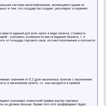
ональная система налогообложения, являющаяся одним из
сл в том, что государство создает, регулирует и охраняет
 ввести единый для всех налог в виде патента, стоимость
вой - учитывать особенности места ведения бизнеса, т. е.
еть от площади торгового зала, его местоположения и плотности
нимает значения от 0,1 (для населенных пунктов с населением
сть в населенном пункте, т.к. она находится в прямой
ффициент учитывает клиентский трафик внутри торговых
тить он должен больше. Кроме того этот коэффициент будет