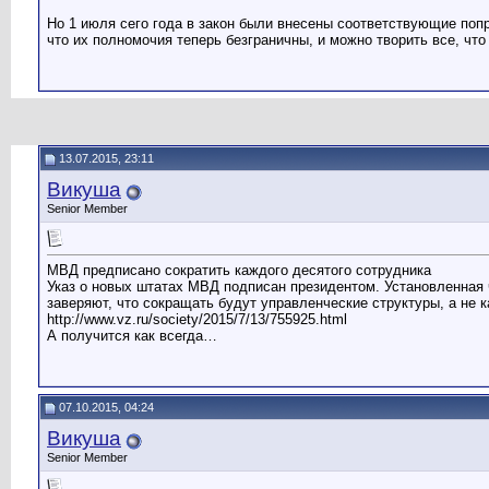
Но 1 июля сего года в закон были внесены соответствующие попра
что их полномочия теперь безграничны, и можно творить все, чт
13.07.2015, 23:11
Викуша
Senior Member
МВД предписано сократить каждого десятого сотрудника
Указ о новых штатах МВД подписан президентом. Установленная 
заверяют, что сокращать будут управленческие структуры, а не к
http://www.vz.ru/society/2015/7/13/755925.html
А получится как всегда…
07.10.2015, 04:24
Викуша
Senior Member