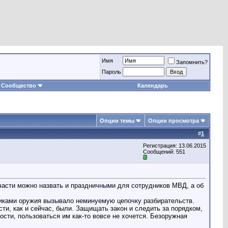
Имя
Запомнить?
Пароль
Сообщество
Календарь
Опции темы
Опции просмотра
#
1
Регистрация: 13.06.2015
Сообщений: 551
тчасти можно назвать и праздничными для сотрудников МВД, а об
иками оружия вызывало неминуемую цепочку разбирательств.
сти, как и сейчас, были. Защищать закон и следить за порядком,
ости, пользоваться им как-то вовсе не хочется. Безоружная