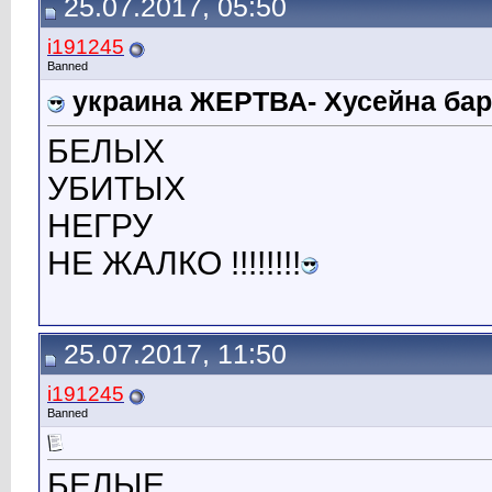
25.07.2017, 05:50
i191245
Banned
украина ЖЕРТВА- Хусейна б
БЕЛЫХ
УБИТЫХ
НЕГРУ
НЕ ЖАЛКО !!!!!!!!
25.07.2017, 11:50
i191245
Banned
БЕЛЫЕ