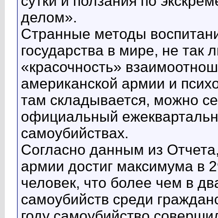
сутки и ползания по экскр
делом».
Странные методы воспитани
государства в мире, не так 
«красочность» взаимоотнош
американской армии и психо
там складывается, можно се
официальный ежеквартальны
самоубийствах.
Согласно данным из Отчета,
армии достиг максимума в 2
человек, что более чем в д
самоубийств среди гражданс
году самоубийство соверши