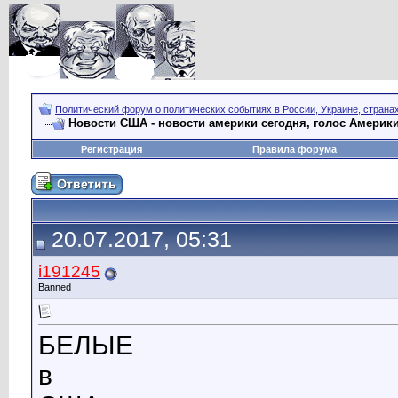
Политический форум о политических событиях в России, Украине, страна
Новости США - новости америки сегодня, голос Америки
Регистрация
Правила форума
20.07.2017, 05:31
i191245
Banned
БЕЛЫЕ
в