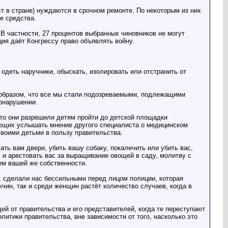
т в стране) нуждаются в срочном ремонте. По некоторым из них
е средства.
 В частности, 27 процентов выбранных чиновников не могут
ция даёт Конгрессу право объявлять войну.
одеть наручники, обыскать, изолировать или отстранить от
 образом, что все мы стали подозреваемыми, подлежащими
онарушении.
что они разрешили детям пройти до детской площадки
ающих услышать мнение другого специалиста о медицинском
своими детьми в пользу правительства.
ать вам двери, убить вашу собаку, покалечить или убить вас,
и арестовать вас за выращивание овощей в саду, молитву с
ем вашей же собственности.
 сделали нас бессильными перед лицом полиции, которая
чин, так и среди женщин растёт количество случаев, когда в
й от правительства и его представителей, когда те переступают
литики правительства, вне зависимости от того, насколько это