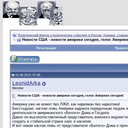
Политический форум о политических событиях в России, Украине, страна
Новости США - новости америки сегодня, голос Америки
Регистрация
Правил
01.08.2014, 07:48
LeonidArka
Member
Новости США - новости америки сегодня, голос Америки сегодня!
Америка уже не может без ЛЖИ, как наркоман без наркотика!
Бесстыдная, наглая ложь Америки надоела порядочным людям и
деятельности американского «Белого» Дома и Госдепа.
Давно ли высокопоставленный представитель военного ведомства
создать в стабильной стране хаос и насилие.
И вот новая наглая ложь от представителя «Белого» Дома о прич