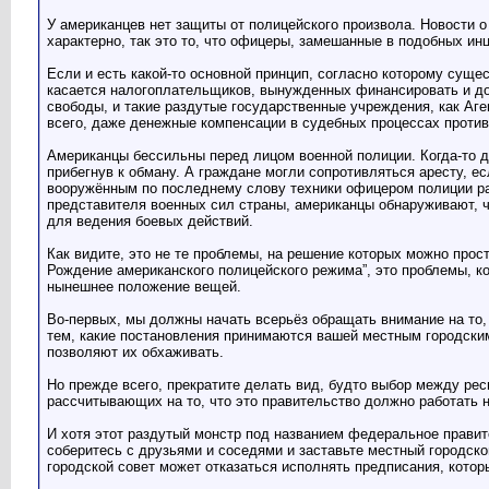
У американцев нет защиты от полицейского произвола. Новости о
характерно, так это то, что офицеры, замешанные в подобных ин
Если и есть какой-то основной принцип, согласно которому суще
касается налогоплательщиков, вынужденных финансировать и дор
свободы, и такие раздутые государственные учреждения, как Аг
всего, даже денежные компенсации в судебных процессах проти
Американцы бессильны перед лицом военной полиции. Когда-то д
прибегнув к обману. А граждане могли сопротивляться аресту, е
вооружённым по последнему слову техники офицером полиции рав
представителя военных сил страны, американцы обнаруживают, 
для ведения боевых действий.
Как видите, это не те проблемы, на решение которых можно прост
Рождение американского полицейского режима”, это проблемы, ко
нынешнее положение вещей.
Во-первых, мы должны начать всерьёз обращать внимание на то, 
тем, какие постановления принимаются вашей местным городским
позволяют их обхаживать.
Но прежде всего, прекратите делать вид, будто выбор между рес
рассчитывающих на то, что это правительство должно работать на
И хотя этот раздутый монстр под названием федеральное правит
соберитесь с друзьями и соседями и заставьте местный городск
городской совет может отказаться исполнять предписания, кото