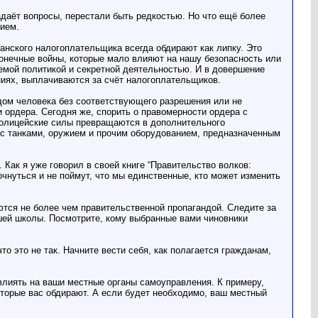
адаёт вопросы, перестали быть редкостью. Но что ещё более
нием.
канского налогоплательщика всегда обдирают как липку. Это
онечные войны, которые мало влияют на нашу безопасность или
емой политикой и секретной деятельностью. И в довершение
иях, выплачиваются за счёт налогоплательщиков.
 дом человека без соответствующего разрешения или не
 ордера. Сегодня же, спорить о правомерности ордера с
 полицейские силы превращаются в дополнительного
 с танками, оружием и прочим оборудованием, предназначенным
 Как я уже говорил в своей книге “Правительство волков:
чнуться и не поймут, что мы единственные, кто может изменить
яются не более чем правительственной пропагандой. Следите за
ашей школы. Посмотрите, кому выбранные вами чиновники
о это не так. Начните вести себя, как полагается гражданам,
влиять на ваши местные органы самоуправления. К примеру,
оторые вас обдирают. А если будет необходимо, ваш местный