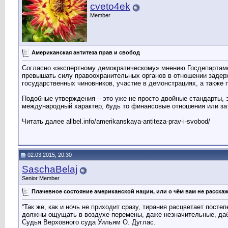
cveto4ek
Member
Американская антитеза прав и свобод
Согласно «экспертному демократическому» мнению Госдепартаме
превышать силу правоохранительных органов в отношении задер
государственных чиновников, участие в демонстрациях, а также
Подобные утверждения – это уже не просто двойные стандарты, 
международный характер, будь то финансовые отношения или за
Читать далее allbel.info/amerikanskaya-antiteza-prav-i-svobod/
02.03.2015, 20:30
SaschaBelaj
Senior Member
Плачевное состояние американской нации, или о чём вам не расска
“Так же, как и ночь не приходит сразу, тирания расцветает пост
должны ощущать в воздухе перемены, даже незначительные, даб
Судья Верховного суда Уильям О. Дуглас.