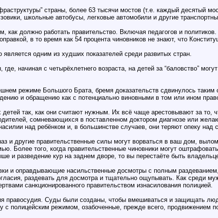
аструктуры” страны, более 63 тысячи мостов (т.е. каждый десятый мос
узовики, школьные автобусы, легковые автомобили и другие транспортны
ом, как должно работать правительство. Включая педагогов и политиков.
правкой, в то время как 54 процента чиновников не знают, что Конститу
о является одним из худших показателей среди развитых стран.
де, начиная с четырёхлетнего возраста, на детей за “баловство” могут 
нешнем режиме Большого Брата, бремя доказательств сдвинулось таким
ждению и обращению как с потенциально виновными в том или ином прав
детей так, как они считают нужным. Их всё чаще арестовывают за то, 
, родителей, сомневающихся в поставленном доктором диагнозе или жел
асилии над ребёнком и, в большинстве случаев, они теряют опеку над 
наз и другие правительственные силы могут ворваться в ваш дом, вылом
ю. Более того, когда правительственные чиновники могут оштрафовать 
ыше и разведение кур на заднем дворе, то вы перестаёте быть владельц
вки и оправдывающие насильственные досмотры с полным раздеванием,
огласия, раздевать для досмотра и тщательно ощупывать. Как среди муж
жертвами санкционированного правительством изнасилования полицией.
я правосудия. Суды были созданы, чтобы вмешиваться и защищать люде
гу с полицейским режимом, озабоченные, прежде всего, продвижением по