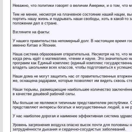
Неважно, что политики говорят о величии Америки, и о том, что м
Тем не менее, несмотря на плачевное состояние нашей нации, в
портить нашу жизнь и подрывать наши свободы, хоть в какой-то
положении дел в стране.
Взгляните на факты:
У нашего правительства непомерный долг. В настоящее время го
именно Китаю и Японии.
Наша система образования отвратительна. Несмотря на то, что м
когда речь идёт о математике, чтении и науке. Это значительно
программ как Единый комплекс (единый комплекс государственн
владеть школьники всех классов, чтобы подготовиться к успешно
Наши дома не могут защитить нас от правительственных вторжен
же, оснащена радарами, которые позволяют им видеть сквозь ст
Наши тюрьмы, размещающие наибольшее количество заключённых 
в качестве дешёвой рабочей силы.
Мы больше не являемся типичным представителем республики. СШ
представляют интересы богатых и могущественных людей, а не 
У нас наиболее дорогая и наименее эффективная система здрав
Уровень загрязнения воздуха опасно высок почти для половины 
затруднённости дыхания и сердечно-сосудистых заболеваний.