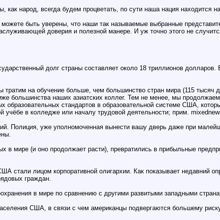
ы, как народ, всегда будем процветать, по сути наша нация находится на
ы можете быть уверены, что наши так называемые выбранные представите
 заслуживающей доверия и полезной манере. И уж точно этого не случит
сударственный долг страны составляет около 18 триллионов долларов. 
ы тратим на обучение больше, чем большинство стран мира (115 тысяч д
 ниже большинства наших азиатских коллег. Тем не менее, мы продолжае
ых образовательных стандартов в образовательной системе США, которы
й учёбе в колледже или началу трудовой деятельности; прим. mixednews)
ий. Полиция, уже уполномоченная вынести вашу дверь даже при малейшем
ены.
в мире (и оно продолжает расти), превратились в прибыльные предпр
А стали лицом корпоративной олигархии. Как показывает недавний опр
рядовых граждан.
оохранения в мире по сравнению с другими развитыми западными страна
населения США, в связи с чем американцы подвергаются большему риск