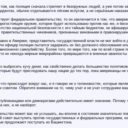
 том, как полиция сначала стреляет в безоружных людей, а уже потом з
цидентах, обычно отделываются лёгким испугом, а не серьёзным наказа
ствует федеральное правительство, то он заключается в том, что амери
огостоящее оружие, которое будет использовано против нас же, и беск
ентство национальной безопасности с его тайным бюджетом, не афиширу
в правительственных чиновников, признанных виновными в правонарушен
авно в Америке, представитель государственной власти не мог войти в
сли офицер полиции пытался задержать их без должного обоснования или
нозначно самоубийству. Более того, по мере того, как по всей стране
что их некогда мирные микрорайоны превращаются в военные аванпосты
о выбросить кучу денег, как свойственно делать большинство политиков.
торые будут преследовать нашу нацию до тех пор, пока американцы не о
что происходит вокруг нас, и я говорю не о теленовостях, которые явл
 советом. Обратите внимание на то, чему учат и не учат сотрудники в
публиканцами или демократами действительно имеет значение. Потому чт
 них, а не наоборот.
ельство может вас не услышать, вы вполне в состоянии значительно по
ой совет выступить против государственных и федеральных программ, к
рые продолжают поступать из Вашингтона.