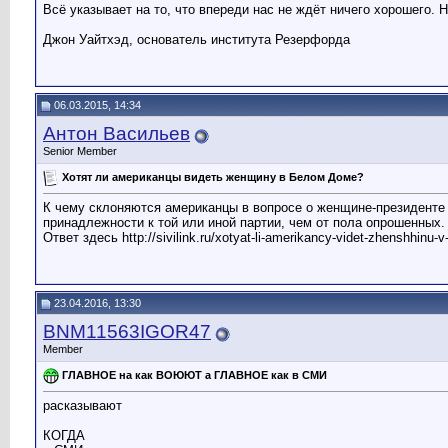
Всё указывает на то, что впереди нас не ждёт ничего хорошего. 
Джон Уайтхэд, основатель института Резерфорда
06.03.2015, 14:34
Антон Васильев
Senior Member
Хотят ли американцы видеть женщину в Белом Доме?
К чему склоняются американцы в вопросе о женщине-президенте 
принадлежности к той или иной партии, чем от пола опрошенных.
Ответ здесь http://sivilink.ru/xotyat-li-amerikancy-videt-zhenshhinu-
23.04.2016, 13:30
BNM11563IGOR47
Member
ГЛАВНОЕ на как ВОЮЮТ а ГЛАВНОЕ как в СМИ
расказывают
КОГДА