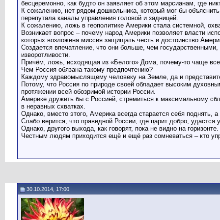
бесцеремонно, как будто он заявляет об этом марсианам, где ник
К сожалению, нет рядом дошкольника, который мог бы объяснить
перепутала каналы управления головой и задницей.
К сожалению, ложь в геополитике Америки стала системной, охв
Возникает вопрос – почему народ Америки позволяет власти исп
которых возложена миссия защищать честь и достоинство Амери
Создается впечатление, что они больше, чем государственными
изворотливости.
Причём, ложь, исходящая из «Белого» Дома, почему-то чаще все
Чем Россия обязана такому предпочтению?
Каждому здравомыслящему человеку на Земле, да и представите
Потому, что Россия по природе своей обладает высоким духовны
протяжении всей обозримой истории России.
Америке дружить бы с Россией, стремиться к максимальному сбл
в неравных схватках.
Однако, вместо этого, Америка всегда старается себя поднять, а
Слабо верится, что праведной России, где царит добро, удастся
Однако, другого выхода, как говорят, пока не видно на горизонте
Честным людям приходится ещё и ещё раз сомневаться – кто уп
30.10.2014, 17:00