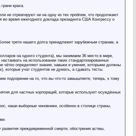
 грани краха.
ли не отреагируют ни на одну из тех проблем, что продолжают
ся во время ежегодного доклада президента США Конгрессу о
Более трети нашего долга принадлежит зарубежным странам, а
олларов на одного студента), мы занимаем 36 место в мире,
м настаивать на использовании таких стандартизированных
е чётко определяют знания, навыки и умения, которыми должны
, которые учат студентов не думать, а сдавать тесты.
 подозрении на то, что вы что-то замышляете, теперь, к тому
иятия для частных корпораций, которые используют осуждённых
ос, наши выборные чиновники, особенно в столице страны,
ми.
у развития преждевременной смерти, обострения астмы,