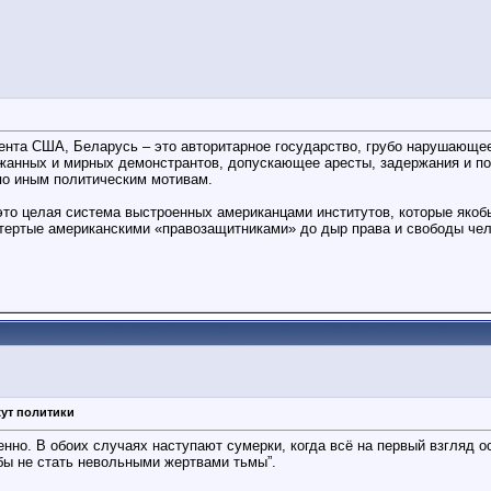
нта США, Беларусь – это авторитарное государство, грубо нарушающее 
жанных и мирных демонстрантов, допускающее аресты, задержания и по
 по иным политическим мотивам.
это целая система выстроенных американцами институтов, которые якоб
тертые американскими «правозащитниками» до дыр права и свободы чел
жут политики
епенно. В обоих случаях наступают сумерки, когда всё на первый взгляд
ы не стать невольными жертвами тьмы”.