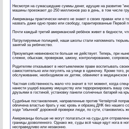
Несмотря на сумасшедшие суммы денег, идущие на развитие “инфр
машины проезжают до 250 миллионов раз в день, в том числе гр
Американцы практически ничего не знают о своих правах или о т
назвать даже одно право или свободу, гарантированные Первой по
Почти каждый третий американский ребёнок живет в бедности, чт
Патрулируемые полицией, наши школы стали напоминать тюрьмы, г
занятий за ребячество.
Презумпция невиновности больше не действует. Теперь, при ны
слежке, обыскам, проверкам, шмону, контролированию, сопрово
Родителям отказывают в неотъемлемом праве воспитывать своих 
самостоятельно или погулять на улице в одиночку. Кроме того
обслуживании, необходимом их детям, обвиняют в медицинском н
Частная собственность мало что значит в тот момент, когда спец
нанести ущерб вашему имуществу или терроризировать вашу семь
друзьями в гостиной, установку панели солнечных батарей на кр
Судебные постановления, направленные против Четвёртой попра
обличена властью брать у нас кровь и образец ДНК без нашего с
ходе “обычной” дорожной проверки люди, по сути, становились 
Американцы больше не могут полагаться на суды для отправлени
границы дозволенного. Однако же, суды всё чаще идут нога в но
несправедливо или незаконно.