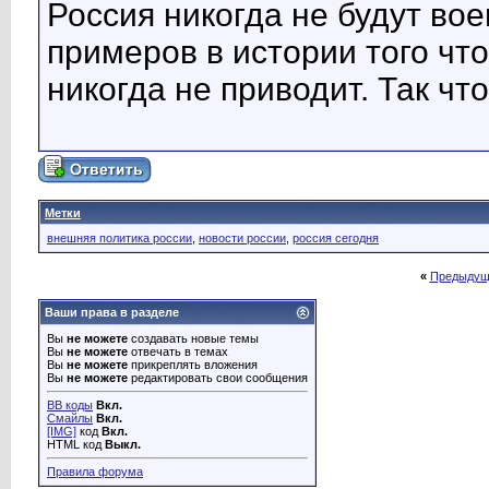
Россия никогда не будут во
примеров в истории того чт
никогда не приводит. Так чт
Метки
внешняя политика россии
,
новости россии
,
россия сегодня
«
Предыдущ
Ваши права в разделе
Вы
не можете
создавать новые темы
Вы
не можете
отвечать в темах
Вы
не можете
прикреплять вложения
Вы
не можете
редактировать свои сообщения
BB коды
Вкл.
Смайлы
Вкл.
[IMG]
код
Вкл.
HTML код
Выкл.
Правила форума