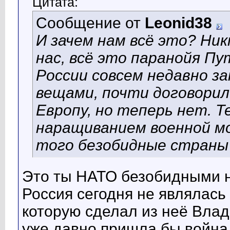
Цитата:
Сообщение от
Leonid38
И зачем нам всё это? Ни
нас, всё это паранойя П
России совсем недавно з
вещами, почти договорили
Европу, но теперь нет. Т
наращиванием военной мо
того безобидные страны 
Это ты НАТО безобидными 
Россия сегодня не являлась
которую сделал из неё Влад
уже давно пришла бы война.