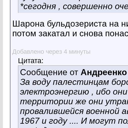
*сегодня , совершенно очев
Шарона бульдозериста на ни
потом закатал и снова пона
Добавлено через 4 минуты
Цитата:
Сообщение от
Андреенко
За воду палестинцам борот
электроэнергию , ибо они
территории же они утра
провалившейся военной а
1967 и году .... И могут 