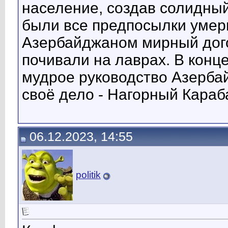
население, создав солидный
были все предпосылки умери
Азербайджаном мирный дого
почивали на лаврах. В конце
мудрое руководство Азерба
своё дело - Нагорный Караб
06.12.2023, 14:55
politik