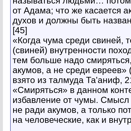
называться людьми… потому
от Адама; что же касается 
духов и должны быть названы
[45]
«Когда чума среди свиней, т
(свиней) внутренности поход
тем больше надо смиряться,
акумов, а не среди евреев» 
взято из талмуда Та'аниф, 21
«Смиряться» в данном конте
избавление от чумы. Смысл 
не ради акумов, а только по
на человеческие, как и внут