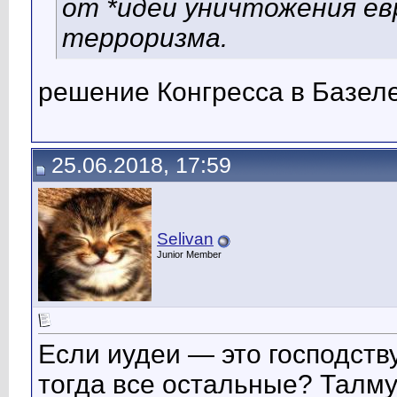
от *идеи уничтожения ев
терроризма.
решение Конгресса в Базел
25.06.2018, 17:59
Selivan
Junior Member
Если иудеи — это господств
тогда все остальные? Талм