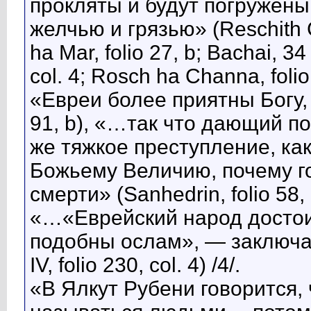
прокляты и будут погружены
желчью и грязью» (Reschith C
ha Mar, folio 27, b; Bachai, 3
col. 4; Rosch ha Channa, folio 
«Евреи более приятны Богу, 
91, b), «…так что дающий 
же тяжкое преступление, ка
Божьему Величию, почему г
смерти» (Sanhedrin, folio 58, b
«…«Еврейский народ достои
подобны ослам», — заключа
IV, folio 230, col. 4) /4/.
«В Ялкут Рубени говорится,