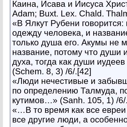
Каина, Исава и Иисуса Христа
Adam; Buxt. Lex. Chald. Thalm.
«В Ялкут Рубени говорится: 
одежду человека, и названи
только душа его. Акумы не м
название, потому что души 
духа, тогда как души иудеев
(Schem. 8, 3) /6/.[42]
«Люди нечестивые и забывшие
по определению Талмуда, п
кутимов…» (Sanh. 105, 1) /6/.
«…В то время как все евреи 
все другие люди, а особенн