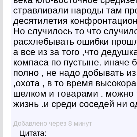
стравливали народы там пр
десятилетия конфронтацион
Но случилось то что случило
расхлебывать ошибки прошл
а все из за того ,что дедуш
компаса по пустыне. иначе 
полно , не надо добывать и
,охота , в то время высокор
шелком и товарами . можно т
жизнь .и среди соседей ни о
Добавлено через 8 минут
Цитата: