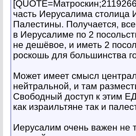
[QUOTE=Матроскин;2119266
часть Иерусалима столица 
Палестины. Получается, вс
в Иерусалиме по 2 посольс
не дешёвое, и иметь 2 посо
роскошь для большинства го
Может имеет смысл централ
нейтральной, и там размест
Свободный доступ к этим Е
как израильтяне так и палес
Иерусалим очень важен не т