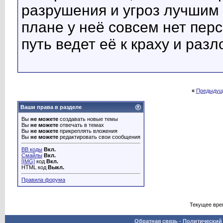
разрушения и угроз лучшим
плане у неё совсем нет перс
путь ведет её к краху и раз
«
Предыдущ
Ваши права в разделе
Вы
не можете
создавать новые темы
Вы
не можете
отвечать в темах
Вы
не можете
прикреплять вложения
Вы
не можете
редактировать свои сообщения
BB коды
Вкл.
Смайлы
Вкл.
[IMG]
код
Вкл.
HTML код
Выкл.
Правила форума
Текущее вре
Обратная связь
-
Политический 