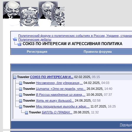
Политический форум о политических событиях в России, Украине, страна
Политические дебаты
СОЮЗ ПО ИНТЕРЕСАМ И АГРЕССИВНАЯ ПОЛИТИКА
Регистрация
Правила форума
Traveler
СОЮЗ ПО ИНТЕРЕСАМ И...
02.02.2025,
05:15
Traveler
Несомненно, для удержания,...
04.02.2025,
04:03
Traveler
Цитата: «Это не правда, что...
26.04.2025,
14:40
Traveler
В России наводнение из говна,...
10.06.2025,
07:37
Traveler
Хоть не вижу большой...
24.06.2025,
02:58
Traveler
Мои прощальные выходы в эфир....
11.07.2025,
16:25
Traveler
БИЛЛЬ О ПРАВАХ...
28.08.2025,
11:32
Предыд