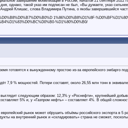
альное завершение мобилизации в России, начатой 21 сентября 2022 г
я, однако, такой указ им подписан не был, «Вы думаете, указ сильнее,
 Андрей Клишас, слова Владимира Путина, о якобы завершившийся част
D0%BB%D0%B8%D0%B7%D0%B0%D 1%86%D0%B8%D1%8F-%D0%BF%D
%B4%D1%83%D0%BC%D0%B0-%D1%80%D0%B0/
мя готовятся к вынужденному простою из-за европейского эмбарго под
дёт 7,9 % мощностей. Потери составят, около 26,55 млн тонн в эквивал
 выглядит следующим образом: 12,3% у «Роснефти», крупнейшей добыв
 составляет 5% и, у «Газпром нефть» – составляет 4%. В общей сложн
 европейский рынок может обрушить объёмы российского экспорта в 5 ра
укты на внутренний рынок и «складировать» страна не сможет, поскольк