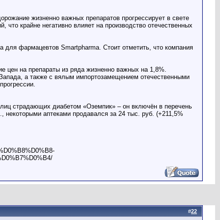
дорожание жизненно важных препаратов прогрессирует в свете
, что крайне негативно влияет на производство отечественных
а для фармацевтов Smartpharma. Стоит отметить, что компания
е цен на препараты из ряда жизненно важных на 1,8%.
й Запада, а также с вялым импортозамещением отечественными
прогрессии.
я лиц страдающих диабетом «Оземпик» – он включён в перечень
, некоторыми аптеками продавался за 24 тыс. руб. (+211,5%
6%D0%B8%D0%B8-
D0%B7%D0%B4/
#
22