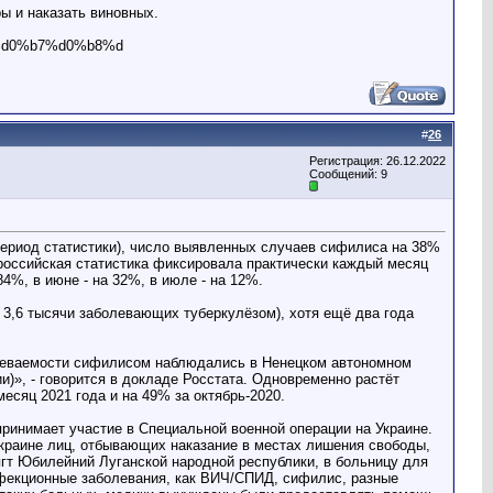
ы и наказать виновных.
%d0%b7%d0%b8%d
#
26
Регистрация: 26.12.2022
Сообщений: 9
период статистики), число выявленных случаев сифилиса на 38%
 российская статистика фиксировала практически каждый месяц
4%, в июне - на 32%, в июле - на 12%.
 3,6 тысячи заболевающих туберкулёзом), хотя ещё два года
болеваемости сифилисом наблюдались в Ненецком автономном
сии)», - говорится в докладе Росстата. Одновременно растёт
есяц 2021 года и на 49% за октябрь-2020.
принимает участие в Специальной военной операции на Украине.
краине лиц, отбывающих наказание в местах лишения свободы,
пгт Юбилейний Луганской народной республики, в больницу для
нфекционные заболевания, как ВИЧ/СПИД, сифилис, разные