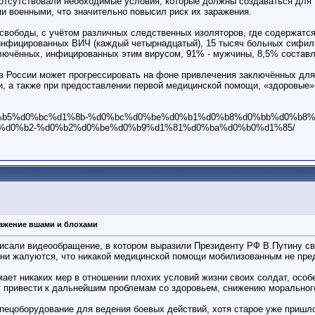
е отсутствовали необходимые условия, которые должны создаваться дл
 военными, что значительно повысил риск их заражения.
 свободы, с учётом различных следственных изоляторов, где содержатс
 инфицированных ВИЧ (каждый четырнадцатый), 15 тысяч больных сифи
ключённых, инфицированных этим вирусом, 91% - мужчины, 8,5% соста
 в России может прогрессировать на фоне привлечения заключённых дл
и, а также при предоставлении первой медицинской помощи, «здоровые
b%d0%b5%d0%bc%d1%8b-%d0%bc%d0%be%d0%b1%d0%b8%d0%bb%d0%b8
%d0%b2-%d0%b2%d0%be%d0%b9%d1%81%d0%ba%d0%b0%d1%85/
ажение вшами и блохами
сали видеообращение, в котором выразили Президенту РФ В.Путину сво
 Они жалуются, что никакой медицинской помощи мобилизованным не пре
мает никаких мер в отношении плохих условий жизни своих солдат, особе
 привести к дальнейшим проблемам со здоровьем, снижению морального
ецоборудование для ведения боевых действий, хотя старое уже пришло