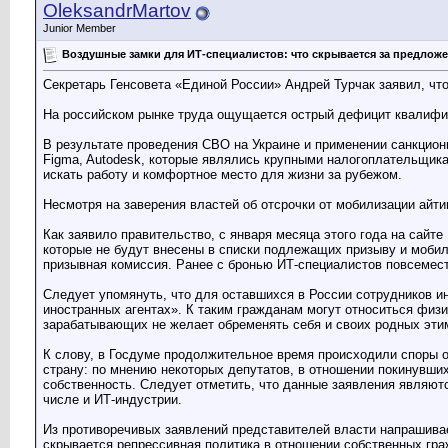
OleksandrMartov
Junior Member
Воздушные замки для ИТ-специалистов: что скрывается за предлож
Секретарь Генсовета «Единой России» Андрей Турчак заявил, чт
На российском рынке труда ощущается острый дефицит квалифиц
В результате проведения СВО на Украине и применении санкционной
Figma, Autodesk, которые являлись крупными налогоплательщик
искать работу и комфортное место для жизни за рубежом.
Несмотря на заверения властей об отсрочки от мобилизации айти
Как заявило правительство, с января месяца этого года на сайте
которые не будут внесены в списки подлежащих призыву и мобил
призывная комиссия. Ранее с бронью ИТ-специалистов повсемест
Следует упомянуть, что для оставшихся в России сотрудников и
иностранных агентах». К таким гражданам могут относиться физ
зарабатывающих не желает обременять себя и своих родных эти
К слову, в Госдуме продолжительное время происходили споры 
страну: по мнению некоторых депутатов, в отношении покинувши
собственность. Следует отметить, что данные заявления являют
числе и ИТ-индустрии.
Из противоречивых заявлений представителей власти напрашива
скрывается репрессивная политика в отношении собственных гра