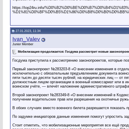
https://top24ru.info/%D0%B2%D0%BE%D0%B7%D0%B4%D
%D1%81%D0%BF%D0%B5%D1%86%D0%B8%D0%B0%D0%BB%D
27.01.2023, 11:34
Ivan_Valev
Junior Member
Мобилизация продолжается: Госдума рассмотрит новые законопрое
Госдума приступила к рассмотрению законопроектов, которые по
Первый законопроект №283203-8 «О внесении изменения в отдел
исключительно с обязательным предъявлением документа воинско
пяти тысяч до десяти тысяч рублей; на юридических лиц — от пя
должностным лицом организации в военный комиссариат или в ин
воинском учёте, — влечёт наложение административного штрафа 
Второй законопроект №283349-8 «О внесении изменений в Кодекс
получении водительских прав или разрешения на охотничье ружь
В обоих случаях вместо военного билета разрешается показать 
По задумке инициаторов данные изменения помогут упростить з
Стоит отметить, что мобилизационные мероприятия все ещё прод