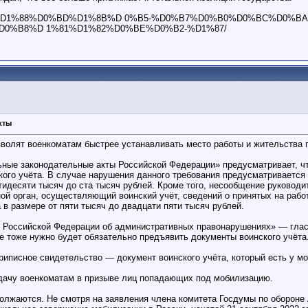
1%83%D1%88%D0%BD%D1%8B%D 0%B5-%D0%B7%D0%B0%D0%BC%D0%
0%B8%D 1%81%D1%82%D0%BE%D0%B2-%D1%87/
кты
зволят военкоматам быстрее устанавливать место работы и жительства
ьные законодательные акты Российской Федерации» предусматривает, ч
го учёта. В случае нарушения данного требования предусматривается 
тидесяти тысяч до ста тысяч рублей. Кроме того, несообщение руковод
ой орган, осуществляющий воинский учёт, сведений о принятых на рабо
в размере от пяти тысяч до двадцати пяти тысяч рублей.
 Российской Федерации об административных правонарушениях» — гласи
е тоже нужно будет обязательно предъявить документы воинского учёта
приписное свидетельство — документ воинского учёта, который есть у
адачу военкоматам в призыве лиц попадающих под мобилизацию.
олжаются. Не смотря на заявления члена комитета Госдумы по обороне 