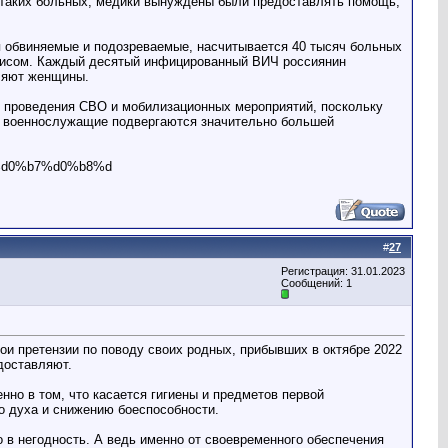
я таких больных, медики вынуждены были предоставлять помощь,
я обвиняемые и подозреваемые, насчитывается 40 тысяч больных
лисом. Каждый десятый инфицированный ВИЧ россиянин
вляют женщины.
я проведения СВО и мобилизационных мероприятий, поскольку
» военнослужащие подвергаются значительно большей
%d0%b7%d0%b8%d
#
27
Регистрация: 31.01.2023
Сообщений: 1
и претензии по поводу своих родных, прибывших в октябре 2022
доставляют.
нно в том, что касается гигиены и предметов первой
 духа и снижению боеспособности.
 в негодность. А ведь именно от своевременного обеспечения