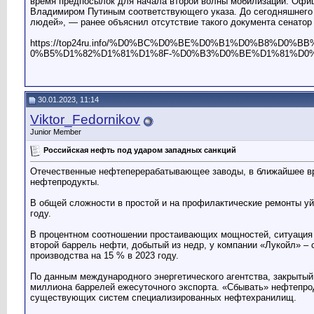
время предпосылок для начала второй волны мобилизации. Офици
Владимиром Путиным соответствующего указа. До сегодняшнего дн
людей», — ранее объяснил отсутствие такого документа сенатор
https://top24ru.info/%D0%BC%D0%BE%D0%B1%D0%B8%
0%B5%D1%82%D1%81%D1%8F-%D0%B3%D0%BE%D1%81%D0
30.01.2023, 11:14
Viktor_Fedornikov
Junior Member
Российская нефть под ударом западных санкций
Отечественные нефтеперерабатывающее заводы, в ближайшее вре
нефтепродукты.
В общей сложности в простой и на профилактические ремонты уй
году.
В процентном соотношении простаивающих мощностей, ситуация
второй баррель нефти, добытый из недр, у компании «Лукойл» –
производства на 15 % в 2023 году.
По данным международного энергетического агентства, закрытый
миллиона баррелей ежесуточного экспорта. «Сбывать» нефтепрод
существующих систем специализированных нефтехранилищ.