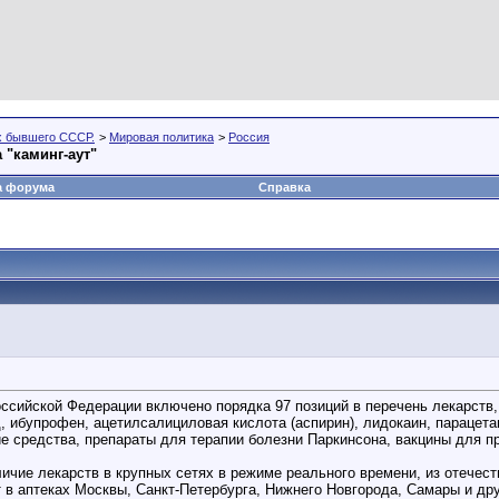
х бывшего СССР.
>
Мировая политика
>
Россия
 "каминг-аут"
а форума
Справка
сийской Федерации включено порядка 97 позиций в перечень лекарств,
од, ибупрофен, ацетилсалициловая кислота (аспирин), лидокаин, парац
ие средства, препараты для терапии болезни Паркинсона, вакцины для п
ичие лекарств в крупных сетях в режиме реального времени, из отечест
в аптеках Москвы, Санкт-Петербурга, Нижнего Новгорода, Самары и др