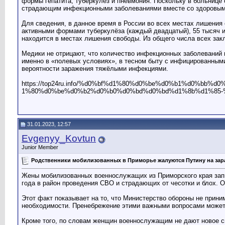
формы гепатита, туберкулёз и пневмония. Поскольку в больниц
страдающим инфекционными заболеваниями вместе со здоровыми
Для сведения, в данное время в России во всех местах лишения
активными формами туберкулёза (каждый двадцатый), 55 тысяч
находится в местах лишения свободы. Из общего числа всех за
Медики не отрицают, что количество инфекционных заболеваний
именно в «полевых условиях», в тесном быту с инфицированным
вероятности заражения тяжёлыми инфекциями.
https://top24ru.info/%d0%bf%d1%80%d0%be%d0%b1%d0%b
1%80%d0%be%d0%b2%d0%b0%d0%bd%d0%bd%d1%8b%d1%85-
31.01.2023, 12:57
Evgenyy_Kovtun
Junior Member
Родственники мобилизованных в Приморье жалуются Путину на зар
Жены мобилизованных военнослужащих из Приморского края запи
года в район проведения СВО и страдающих от чесотки и блох.
Этот факт показывает на то, что Министерство обороны не прини
необходимости. Пренебрежение этими важными вопросами может
Кроме того, по словам женщин военнослужащим не дают новое сп