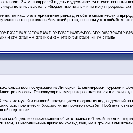
 составляет 3-4 млн баррелей в день и удерживается отечественными 
 скидки не вписываются в «бюджетные планы» и не могут продолжаться
ельство нашло альтернативные рынки для сбыта сырой нефти и природног
у массового перехода на Азиатский рынок, поскольку это займёт длител
0%B8%D0%B9%D1%81%D0%BA%D 0%B0%D1%8F-%D0%BD%D0%B5%D1%8
%D0%B0%D0%BF%D0%B0%D0%B4%D0%BD%D1%8B%D1%85/
ках. Семьи военнослужащих из Липецкой, Владимирской, Курской и Орл
 Министра обороны, Генпрокурора и губернаторов вмешаться в сложившу
емах их мужей и сыновей, находящихся в одном из подразделений на 
анилось, практически бросило их на произвол судьбы. Проблемы связа
нной подготовки.
ения сообщило военнослужащим об их отправке в ближайшие дни штурмо
При этом, за неподчинение приказам командиров, им в грубой и унизит