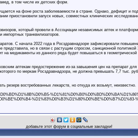
амед, в том числе их детских форм.
ущается на фоне роста заболеваемости в стране. Однако, дефицит и по
нии приостановили запуск новых, совместных клинических исследований
визоров, который провели в Ассоциации независимых аптек и платформ
и импортных транквилизаторов.
ратов. С начала 2022 года в Росздравнадзоре зафиксировали повышени
е представила, но в связи с растущим спросом, санкционной политико
ит на медикаменты из данного ряда будет повышаться в геометрической 
ковским аптекам предостережение из-за завышения цен на препарат дл
оторого по меркам Росздравнадзора, не должна превышать 7,7 тыс. руб.
ь резерв востребованных лекарств, но откуда их возьмут, неизвестно.
0%B4%D0%BD%D1%8B%D0%B5-%D1%81%D0%B0%D0%BD%D0%BA%D1%8
D0%BE%D0%B4-%D1%83%D0%B3%D1%80%D0%BE%D0%B7%D1%83-%
добавьте этот форум в социальные закладки!