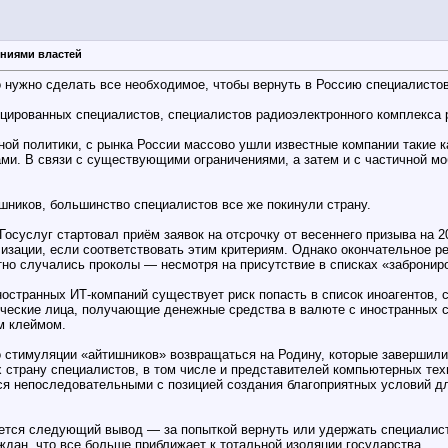
ениями властей
о нужно сделать все необходимое, чтобы вернуть в Россию специалисто
ированных специалистов, специалистов радиоэлектронного комплекса 
 политики, с рынка России массово ушли известные компании такие как: M
ами. В связи с существующими ограничениями, а затем и с частичной 
шников, большинство специалистов все же покинули страну.
 Госуслуг стартовал приём заявок на отсрочку от весеннего призыва на 
изации, если соответствовать этим критериям. Однако окончательное р
но случались проколы — несмотря на присутствие в списках «забронир
ностранных ИТ-компаний существует риск попасть в список иноагентов,
ические лица, получающие денежные средства в валюте с иностранных сч
м клеймом.
о стимуляции «айтишников» возвращаться на Родину, которые завершил
х страну специалистов, в том числе и представителей компьютерных те
ся непоследовательными с позицией создания благоприятных условий д
ется следующий вывод — за попыткой вернуть или удержать специалисто
ждан, что все больше приближает к тотальной изоляции государства.