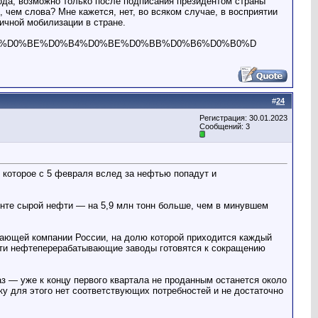
ода, возможно только после подписания президентом страны
 чем слова? Мне кажется, нет, во всяком случае, в восприятии
ичной мобилизации в стране.
1%80%D0%BE%D0%B4%D0%BE%D0%BB%D0%B6%D0%B0%D
#
24
Регистрация: 30.01.2023
Сообщений: 3
 которое с 5 февраля вслед за нефтью попадут и
енте сырой нефти — на 5,9 млн тонн больше, чем в минувшем
ающей компании России, на долю которой приходится каждый
ости нефтеперерабатывающие заводы готовятся к сокращению
з — уже к концу первого квартала не проданным останется около
у для этого нет соответствующих потребностей и не достаточно