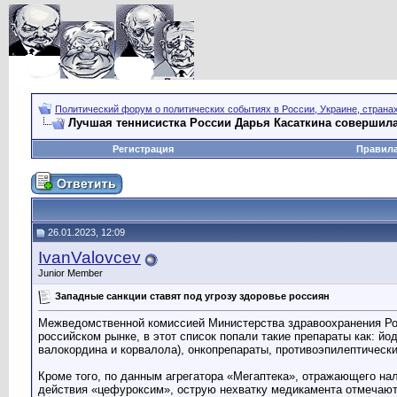
Политический форум о политических событиях в России, Украине, страна
Лучшая теннисистка России Дарья Касаткина совершила
Регистрация
Правил
26.01.2023, 12:09
IvanValovcev
Junior Member
Западные санкции ставят под угрозу здоровье россиян
Межведомственной комиссией Министерства здравоохранения Рос
российском рынке, в этот список попали такие препараты как: й
валокордина и корвалола), онкопрепараты, противоэпилептическ
Кроме того, по данным агрегатора «Мегаптека», отражающего нал
действия «цефуроксим», острую нехватку медикамента отмечают 