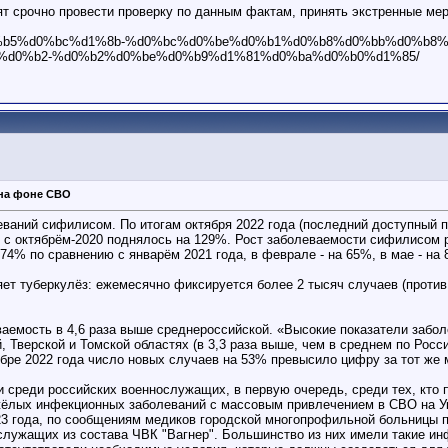
т срочно провести проверку по данным фактам, принять экстренные мер
b%d0%b5%d0%bc%d1%8b-%d0%bc%d0%be%d0%b1%d0%b8%d0%bb%d0%b8
%d0%b2-%d0%b2%d0%be%d0%b9%d1%81%d0%ba%d0%b0%d1%85/
 на фоне СВО
ваний сифилисом. По итогам октября 2022 года (последний доступный 
ию с октябрём-2020 поднялось на 129%. Рост заболеваемости сифилисом
74% по сравнению с январём 2021 года, в феврале - на 65%, в мае - на 8
яет туберкулёз: ежемесячно фиксируется более 2 тысяч случаев (против
еваемость в 4,6 раза выше среднероссийской. «Высокие показатели за
̆, Тверской и Томской областях (в 3,3 раза выше, чем в среднем по Рос
ябре 2022 года число новых случаев на 53% превысило цифру за тот же м
и среди российских военнослужащих, в первую очередь, среди тех, кто 
яжёлых инфекционных заболеваний с массовым привлечением в СВО на У
2023 года, по сообщениям медиков городской многопрофильной больницы 
служащих из состава ЧВК "Вагнер". Большинство из них имели такие и