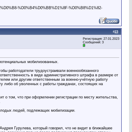
BA%D0%B8-%D0%B4%D0%BB%D1%8F-%D0%B8%D1%82-
#
23
Регистрация: 27.01.2023
Сообщений: 3
 потенциальных мобилизованных.
тобы работодатели трудоустраивали военнообязанного
ответственность в виде административного штрафа в размере от
ителем или другим ответственным за военно-учётную работу
ту либо об уволенных с работы гражданах, состоящих на
т о том, что при оформлении регистрации по месту жительства,
.
 молодых людей, подлежащих мобилизации.
Андрея Гурулева, который говорил, что не видит в ближайшее