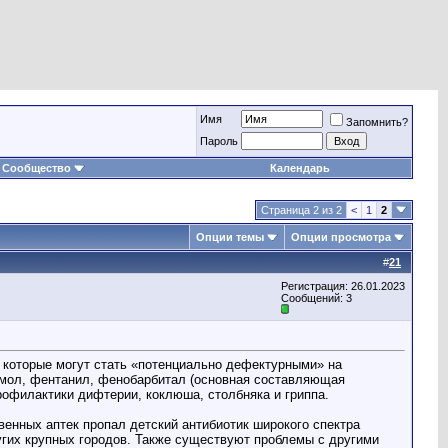
Имя
Запомнить?
Пароль
Сообщество
Календарь
Страница 2 из 2
<
1
2
Опции темы
Опции просмотра
#
21
Регистрация: 26.01.2023
Сообщений: 3
 которые могут стать «потенциально дефектурными» на
етамол, фентанил, фенобарбитал (основная составляющая
рофилактики дифтерии, коклюша, столбняка и гриппа.
венных аптек пропал детский антибиотик широкого спектра
угих крупных городов. Также существуют проблемы с другими