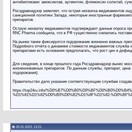
антибиотиками: амоксиклав, аугментин, флемоксин солютаб, сум
Росздравнадзор заявляет, что острая нехватка медикаментов ощ
санкционной политики Запада, некоторые иностранные фармкомпа
препаратов.
Острую нехватку медикаментов подтверждают данные опроса про
RNC Pharma сообщила, что в РФ существенно снизились поставк
На рынке также фиксируется подорожание жизненно важных препа
Подробного отчёта о динамике стоимости медикаментов служба н
препаратами есть основания предполагать, что рост цен и дефиц
Для сведения, в конце прошлого года Росздравнадзор вынес мос
жизненноважных препаратов. По данным службы, препарат, цена к
подорожания).
Правительство дало указание соответствующим службам создават
https://top24ru.info/%D0%B7%D0%B0%D0%BF%D0%B0%D
%D1%81%D1%82%D0%B0%D0%B2%D1%8F%D1%82-%D0%BF%
26.01.2023, 13:21