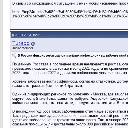
В связи со сложившейся ситуацией, семьи мобилизованных прося
https://top24ru.info/%d0%bf%d1%80%d0%be%d0%b1%d0%b
1%80%d0%be%d0%b2%d0%b0%d0%bd%d0%bd%d1%8b%d1%85-
31.01.2023, 10:23
Turabo
Junior Member
В России фиксируется скачок тяжёлых инфекционных заболеваний
По данным Росстата в последнее время наблюдается рост заболе
превысило показатель за тот же месяц 2021 года, а по сравнен
2022 года: в январе 2022 года число заболевших увеличилось на 
Уровень заболеваемости сифилисом, согласно статистике, догон
назад этот разрыв был почти 4-кратным.
Один из лидирующих регионов по болезням - Москва, где забол
округе, республике Тыва, Санкт-Петербурге, Амурской, Калужскои
заболеваемость острым гепатитом, следует из статистики. В окт
В последний год рост таких заболеваний стал чаще встречаться 
Так, представители здравоохранения, связывают острый рост т
где такие заболевания встречаются чаще всего. Так, в январе 
оказания помощи были доставлены около 300 российских военно