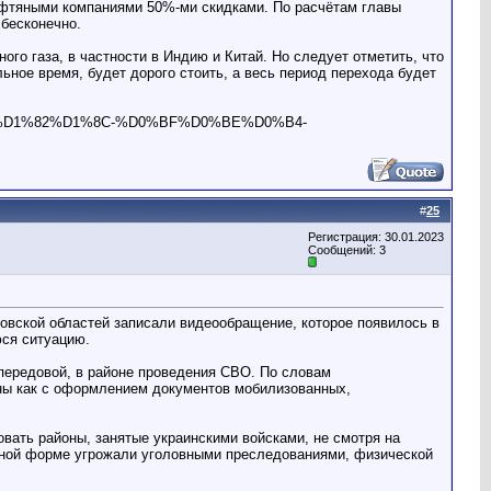
нефтяными компаниями 50%-ми скидками. По расчётам главы
 бесконечно.
о газа, в частности в Индию и Китай. Но следует отметить, что
ьное время, будет дорого стоить, а весь период перехода будет
4%D1%82%D1%8C-%D0%BF%D0%BE%D0%B4-
#
25
Регистрация: 30.01.2023
Сообщений: 3
овской областей записали видеообращение, которое появилось в
юся ситуацию.
передовой, в районе проведения СВО. По словам
ны как с оформлением документов мобилизованных,
вать районы, занятые украинскими войсками, не смотря на
ельной форме угрожали уголовными преследованиями, физической