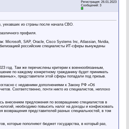
Регистрация: 26.01.2023
Сообщений: 3
в, уехавших из страны после начала СВО.
различного профиля.
icrosoft, SAP, Oracle, Cisco Systems Inc, Atlassian, Nvidia,
мобилизацией российские специалисты ИТ-сферы вынуждены
2023 год. Там же перечислены критерии к военнообязанным,
ешение по каждому конкретному гражданину будет принимать
ованных», представители этой сферы попадали под призыв.
 согласно с недавними дополнениями к Закону РФ «Об
етов. Соответственно, почти никто из специалистов, неплохо
ись внесением предложения по возвращению специалистов в
хнологий, необходимо повысить налог на доходы и конфисковать
ля возвращения представителей разных специальностей, в том
в, которые пополняют бюджет государства, в который раз,