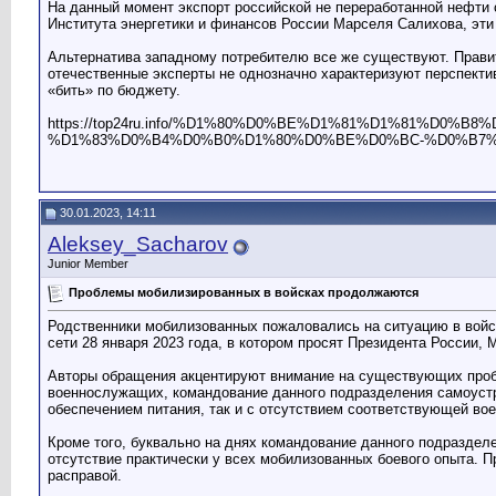
На данный момент экспорт российской не переработанной нефти
Института энергетики и финансов России Марселя Салихова, эти
Альтернатива западному потребителю все же существуют. Правит
отечественные эксперты не однозначно характеризуют перспектив
«бить» по бюджету.
https://top24ru.info/%D1%80%D0%BE%D1%81%D1%81%D
%D1%83%D0%B4%D0%B0%D1%80%D0%BE%D0%BC-%D0%B7
30.01.2023, 14:11
Aleksey_Sacharov
Junior Member
Проблемы мобилизированных в войсках продолжаются
Родственники мобилизованных пожаловались на ситуацию в войс
сети 28 января 2023 года, в котором просят Президента России,
Авторы обращения акцентируют внимание на существующих пробл
военнослужащих, командование данного подразделения самоустр
обеспечением питания, так и с отсутствием соответствующей вое
Кроме того, буквально на днях командование данного подраздел
отсутствие практически у всех мобилизованных боевого опыта. 
расправой.