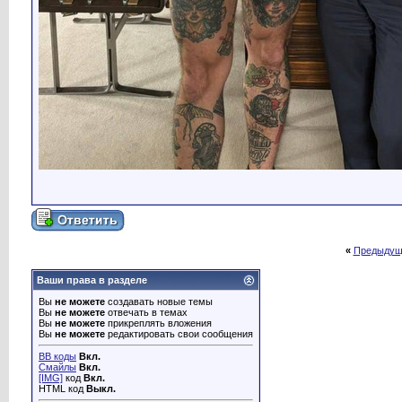
«
Предыдущ
Ваши права в разделе
Вы
не можете
создавать новые темы
Вы
не можете
отвечать в темах
Вы
не можете
прикреплять вложения
Вы
не можете
редактировать свои сообщения
BB коды
Вкл.
Смайлы
Вкл.
[IMG]
код
Вкл.
HTML код
Выкл.