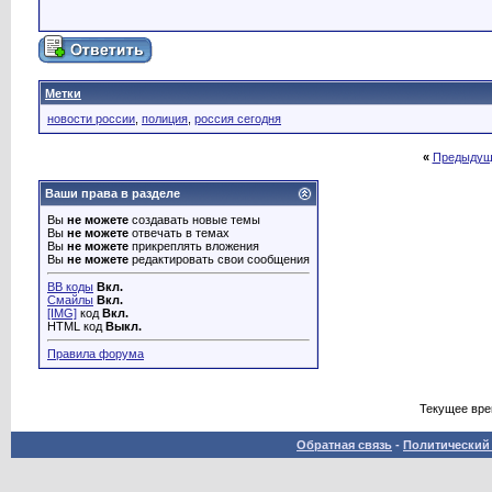
Метки
новости россии
,
полиция
,
россия сегодня
«
Предыдущ
Ваши права в разделе
Вы
не можете
создавать новые темы
Вы
не можете
отвечать в темах
Вы
не можете
прикреплять вложения
Вы
не можете
редактировать свои сообщения
BB коды
Вкл.
Смайлы
Вкл.
[IMG]
код
Вкл.
HTML код
Выкл.
Правила форума
Текущее вр
Обратная связь
-
Политический 