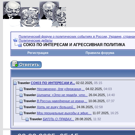
Политический форум о политических событиях в России, Украине, страна
Политические дебаты
СОЮЗ ПО ИНТЕРЕСАМ И АГРЕССИВНАЯ ПОЛИТИКА
Регистрация
Правила форума
Traveler
СОЮЗ ПО ИНТЕРЕСАМ И...
02.02.2025,
05:15
Traveler
Несомненно, для удержания,...
04.02.2025,
04:03
Traveler
Цитата: «Это не правда, что...
26.04.2025,
14:40
Traveler
В России наводнение из говна,...
10.06.2025,
07:37
Traveler
Хоть не вижу большой...
24.06.2025,
02:58
Traveler
Мои прощальные выходы в эфир....
11.07.2025,
16:25
Traveler
БИЛЛЬ О ПРАВАХ...
28.08.2025,
11:32