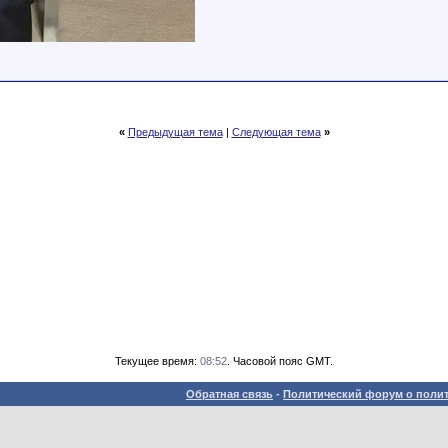
«
Предыдущая тема
|
Следующая тема
»
Текущее время:
08:52
. Часовой пояс GMT.
Обратная связь
-
Политический форум о полит