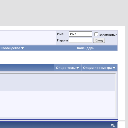
Имя
Запомнить?
Пароль
Сообщество
Календарь
Опции темы
Опции просмотра
#
1