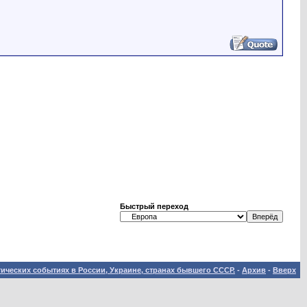
Быстрый переход
ических событиях в России, Украине, странах бывшего СССР.
-
Архив
-
Вверх