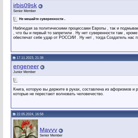
irbis09sk
Senior Member
Не мешайте суверенности .
Наблюдая за политическими процессами Европы , так и подмывает в
, что бы и первый то запретили . Ну нет суверенности там , кр
обеспечат себе удар от РОССИИ . Ну нет , тогда Создатель нас пр
17.11.2023, 21:38
engeneer
Junior Member
Книга, которую вы держите в руках, составлена из афоризмов и
которые не перестают волновать человечество.
22.05.2024, 16:58
Mavvv
Senior Member