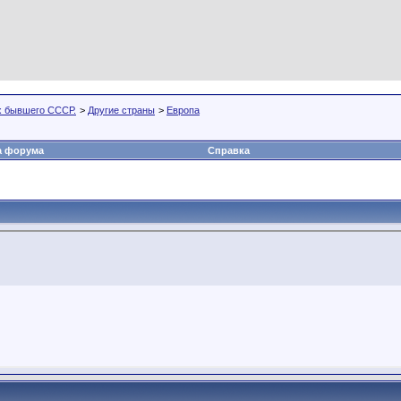
х бывшего СССР.
>
Другие страны
>
Европа
а форума
Справка