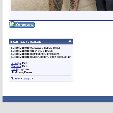
Ваши права в разделе
Вы
не можете
создавать новые темы
Вы
не можете
отвечать в темах
Вы
не можете
прикреплять вложения
Вы
не можете
редактировать свои сообщения
BB коды
Вкл.
Смайлы
Вкл.
[IMG]
код
Вкл.
HTML код
Выкл.
Правила форума