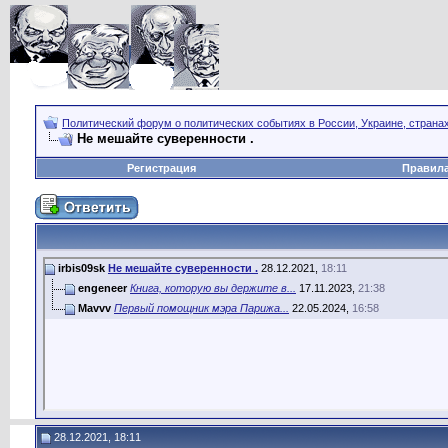
Политический форум о политических событиях в России, Украине, страна
Не мешайте суверенности .
Регистрация
Правил
irbis09sk
Не мешайте суверенности .
28.12.2021,
18:11
engeneer
Книга, которую вы держите в...
17.11.2023,
21:38
Mavvv
Первый помощник мэра Парижа...
22.05.2024,
16:58
28.12.2021, 18:11