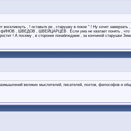
оскликнуть , ! оставьте ее , старушку в покое " ! Ну хочет замерзать ,
оме фИНОВ , ШВЕДОВ , ШВЕЙЦАРЦЕВ . Если ума не хватает понять , что б
остит ! А посему , в сторонке понаблюдаем , за кончиной старушки Земл
 размышлений великих мыслителей, писателей, поэтов, философов и общ