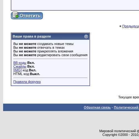
«
Предыдущ
Ваши права в разделе
Вы
не можете
создавать новые темы
Вы
не можете
отвечать в темах
Вы
не можете
прикреплять вложения
Вы
не можете
редактировать свои сообщения
BB коды
Вкл.
Смайлы
Вкл.
[IMG]
код
Вкл.
HTML код
Выкл.
Правила форума
Текущее вре
Обратная связь
-
Политический 
Мировой политический фор
Copyright ©2000 - 2010,