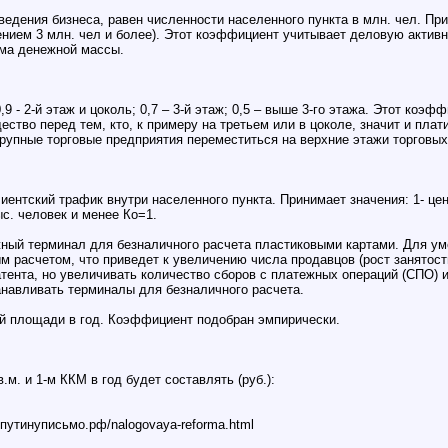
дения бизнеса, равен численности населенного пункта в млн. чел. При
ением 3 млн. чел и более). Этот коэффициент учитывает деловую активно
ема денежной массы.
,9 - 2-й этаж и цоколь; 0,7 – 3-й этаж; 0,5 – выше 3-го этажа. Этот коэ
тво перед тем, кто, к примеру на третьем или в цоколе, значит и пла
крупные торговые предприятия переместиться на верхние этажи торговых
ентский трафик внутри населенного пункта. Принимает значения: 1- цент
с. человек и менее Ко=1.
ный терминал для безналичного расчета пластиковыми картами. Для ум
 расчетом, что приведет к увеличению числа продавцов (рост занятост
тента, но увеличивать количество сборов с платежных операций (СПО) и
анавливать терминалы для безналичного расчета.
вой площади в год. Коэффициент подобран эмпирически.
м. и 1-м ККМ в год будет составлять (руб.):
путинуписьмо.рф/nalogovaya-reforma.html