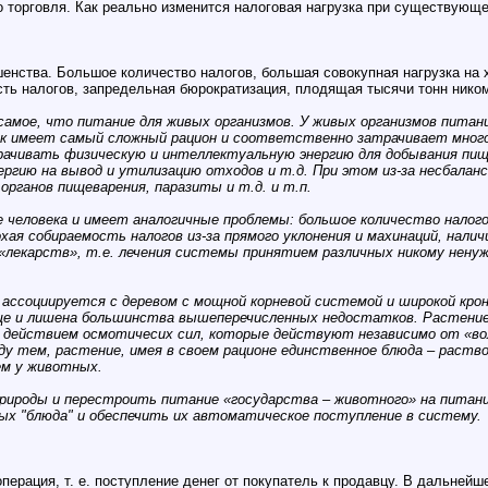
о торговля. Как реально изменится налоговая нагрузка при существующе
шенства. Большое количество налогов, большая совокупная нагрузка на
ость налогов, запредельная бюрократизация, плодящая тысячи тонн ник
е самое, что питание для живых организмов. У живых организмов питан
век имеет самый сложный рацион и соответственно затрачивает мног
рачивать физическую и интеллектуальную энергию для добывания пи
ргию на вывод и утилизацию отходов и т.д. При этом из-за несбала
органов пищеварения, паразиты и т.д. и т.п.
человека и имеет аналогичные проблемы: большое количество налог
охая собираемость налогов из-за прямого уклонения и махинаций, нал
«лекарств», т.е. лечения системы принятием различных никому ненужн
ссоциируется с деревом с мощной корневой системой и широкой кроно
е и лишена большинства вышеперечисленных недостатков. Растение 
действием осмотичесих сил, которые действуют независимо от «воли
у тем, растение, имея в своем рационе единственное блюда – раств
ем у животных.
рироды и перестроить питание «государства – животного» на питани
ных "блюда" и обеспечить их автоматическое поступление в систему.
ерация, т. е. поступление денег от покупатель к продавцу. В дальнейш