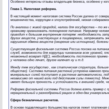
Особенно интересны отзывы владельцев бизнеса, особенно у ког
Глава 1. Налоговая реформа.
В настоящий момент налоговая система России далека от совер
мошенничества, коррупции и злоупотреблений, низкая собираем
По аналогии с живой природой, налоги для государства – то ж
организму организовать полноценное питание. Например чело
приводит к большим внутренним потерям: необходимость зат
других веществ, участвующих в пищеварении, затрачивать эне
нарушения обмена веществ (ожирение или истощение), болезни 
Существующая фискальная система России похожа на питание 
служб, возможности для коррупции чиновников всех уровней, пл
незаконный возврат НДС), необходимость постоянного приема 
у человека одно лечат, другое калечат ну и т.д.
Между тем государство , как статическая структура, больше а
общество). Система питания растений устроена намного прощ
минеральных солей поступает в растение автоматически, под 
независимо от нашей воли под действием силы тяжести). Межд
имеет большую прочность и устойчивость к внешней среде, ч
Реформа фискальной системы России должна взять пример с п
нерациональный и разнообразный рацион в одно-два универсаль
Сфера безналичных расчетов.
В основе подавляющего большинства налогов лежит платежная оп