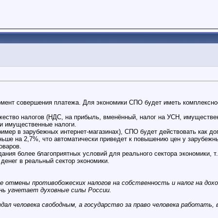
омент совершения платежа. Для экономики СПО будет иметь комплексно
ство налогов (НДС, на прибыль, вменённый, налог на УСН, имуществен
и имущественные налоги.
ример в зарубежных интернет-магазинах), СПО будет действовать как д
ьше на 2,7%, что автоматически приведет к повышению цен у зарубежны
оваров.
ания более благоприятных условий для реального сектора экономики, т
 денег в реальный сектор экономики.
отмены противобожеских налогов на собственность и налог на доход
нь угнетает духовные силы России.
дал человека свободным, а государство за право человека работать, 