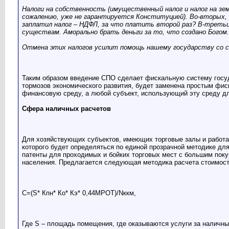
Налоги на собственность (имущественный налог и налог на зем
сожалению, уже не гарантируется Конституцией). Во-вторых, 
заплатил налог – НДФЛ, за что платить второй раз? В-третьих
существам. Аморально брать деньги за то, что создано Богом.
Отмена этих налогов усилит помощь нашему государству со с
Таким образом введение СПО сделает фискальную систему госуд
тормозов экономического развития, будет заменена простым фис
финансовую среду, а любой субъект, использующий эту среду дл
Сфера наличных расчетов
Для хозяйствующих субъектов, имеющих торговые залы и работаю
которого будет определяться по единой прозрачной методике для
патенты для проходимых и бойких торговых мест с большим поку
населения. Предлагается следующая методика расчета стоимост
С=(S* Кпн* Ко* Кэ* 0,44МРОТ)/Nккм,
Где S – площадь помещения, где оказываются услуги за наличны