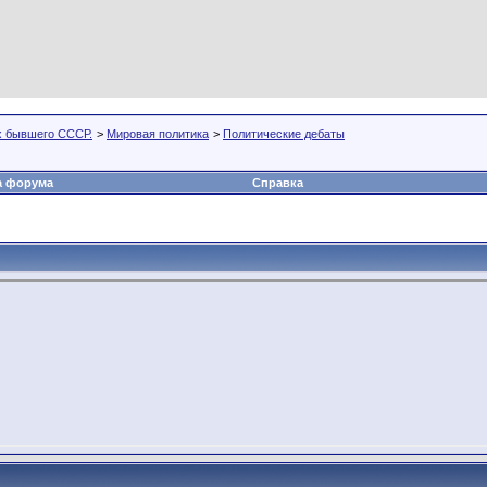
х бывшего СССР.
>
Мировая политика
>
Политические дебаты
а форума
Справка