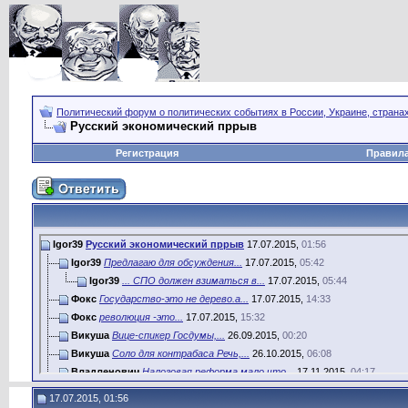
Политический форум о политических событиях в России, Украине, страна
Русский экономический пррыв
Регистрация
Правил
Igor39
Русский экономический пррыв
17.07.2015,
01:56
Igor39
Предлагаю для обсуждения...
17.07.2015,
05:42
Igor39
... СПО должен взиматься в...
17.07.2015,
05:44
Фокс
Государство-это не дерево.а...
17.07.2015,
14:33
Фокс
революция -это...
17.07.2015,
15:32
Викуша
Вице-спикер Госдумы,...
26.09.2015,
00:20
Викуша
Соло для контрабаса Речь,...
26.10.2015,
06:08
Владленович
Налоговая реформа мало что...
17.11.2015,
04:17
Викуша
Очень скоро исполнится десять...
19.11.2015,
06:28
17.07.2015, 01:56
Vika85
ага, будет вам экономический...
05.01.2016,
19:46