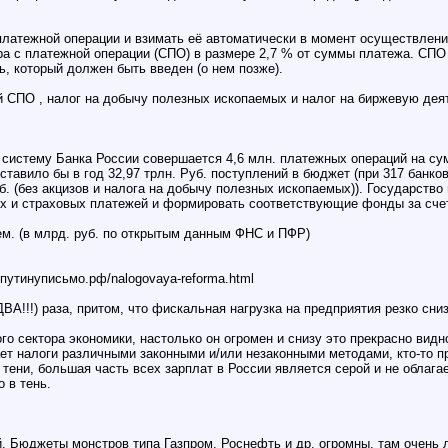
латежной операции и взимать её автоматически в момент осуществления
ра с платежной операции (СПО) в размере 2,7 % от суммы платежа. СПО
, который должен быть введен (о нем позже).
й СПО , налог на добычу полезных ископаемых и налог на биржевую дея
стему Банка России совершается 4,6 млн. платежных операций на сумму 
ставило бы в год 32,97 трлн. Руб. поступлений в бюджет (при 317 банко
б. (без акцизов и налога на добычу полезных ископаемых)). Государств
ых и страховых платежей и формировать соответствующие фонды за сче
м. (в млрд. руб. по открытым данным ФНС и ПФР)
путинуписьмо.рф/nalogovaya-reforma.html
А!!!) раза, притом, что фискальная нагрузка на предприятия резко сниз
невого сектора экономики, настолько он огромен и снизу это прекрасно
ает налоги различными законными и/или незаконными методами, кто-то п
 тени, большая часть всех зарплат в России является серой и не облаг
 в тень.
ций. Бюджеты монстров типа Газпром, Роснефть и др. огромны, там очен