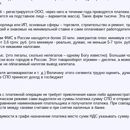
ы.
об – регистрируется ООО, через него в течении года проводятся платежи
ется на подставное лицо – вариантов масса). Таких фирм тысячи. Эта пр
рлица или ИП, основные сферы – торговля, строительство и ремонт, тр
рузей и знакомых на минимальной ставке и сами оплачивают работодате
ым ФМС в России находится более 10 млн. эмигрантов плюс минимум сто
дет 3,6 трлн. руб. (это минимум - реально, думаю, не меньше 5-7 трлн. 
тся никакими налогами.
. (это легалы, сколько нелегалов – одному Богу известно). Большая ча
ки всех городов в России. Этот товарооборот огромен – десятки, а може
ак не облагаемый налогом вывод капитала.
вля антиквариатом и т. д.) Величину этого сегмента трудно оценить, дум
з СПО принесет доход в госбюджет
 с платежной операции не требует привлечения каких-либо администра
тическом режиме сами выделяли из суммы платежа сумму СПО и отправл
равнения наименования плательщика и получателя платежа. При совпад
ств между своими счетами и при снятии наличных в банке.
димости в графе назначение платежа место сумм НДС указывать сумму 