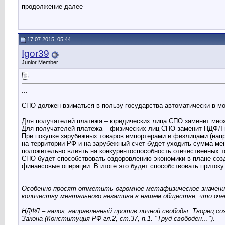
продолжение далее
17.07.2015, 05:44
Igor39
Junior Member
...
СПО должен взиматься в пользу государства автоматически в м
Для получателей платежа – юридических лица СПО заменит множе
Для получателей платежа – физических лиц СПО заменит НДФЛ 
При покупке зарубежных товаров импортерами и физлицами (нап
на территории РФ и на зарубежный счет будет уходить сумма мен
положительно влиять на конкурентоспособность отечественных т
СПО будет способствовать оздоровлению экономики в плане созд
финансовые операции. В итоге это будет способствовать притоку
Особенно просят отметить огромное метафизическое значение 
количеству ментального негатива в нашем обществе, что оче
НДФЛ – налог, направленный против личной свободы. Творец соз
Закона (Конституция РФ гл.2, ст.37, п.1. "Труд свободен…").