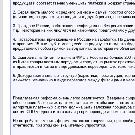
продукции и соответственно уменьшить платежи в бюджет стран
2. Серая часть малого и среднего бизнеса – самый простои спос
(сливается, разделяется, выводится в другой регион, переписыва
3. Граждане России, работающие неофициально без регистрации ю
т.д. Некоторые из них числятся на каких-либо предприятиях у д
4. Гастарбайтеры, приезжающие в Россию на заработки. По данн
отправляет 15 тыс. руб. в месяц себе на родину, то в год это бу
представляют собой прямой вывод капитала, который не облагае
5. Эмигранты из Китая по данным ФМС в России их больше 200 тыс
из Китая товары частным порядком и торгуют на рынках практичес
отправляются в Китай в виде денежных переводов. Это тоже ник
6. Доходы криминальных структур (наркотики, проституция, торго
движется безналично в виде переводов между физлицами и чере
Предлагаемая реформа очень легко реализуется. Введение сбора
обеспечение банковских платежных систем, чтобы они в автома
алгоритме платежных систем должна быть заложена процедура с
снятие СПО у одного и того же лица при переводе денежных сред
Не потребуется менять форму платежного поручения, при необхо
отчетности, при этом они значительно упростятся.