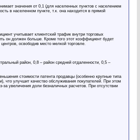
нимает значения от 0,1 (для населенных пунктов с населением
сть в населенном пункте, т.к. она находится в прямой
ффициент учитывает клиентский трафик внутри торговых
тить он должен больше. Кроме того этот коэффициент будет
 центров, освободив место мелкой торговле.
ральный район, 0,8 – район средней отдаленности, 0,5 –
еньшения стоимости патента продавцы (особенно крупные типа
и), что улучшит качество обслуживания покупателей. При этом
з-за увеличения доли безналичных расчетов. При отсутствии