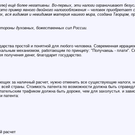
лю) ещё более негативны. Во-первых, эти налоги ограничивают безус
это пример явного двойного налогообложения – человек приобретает 
, вся видимая и невидимая материя нашего мира, создана Творцом, пр
тороны духовных, божественных сил России.
арства простой и понятной для любого человека. Современная ирраци
кальным механизмом, работающим по принципу: "Получаешь - плати". Смы
я получения денег, благодарит государство.
щих за наличный расчет, нужно отменить все существующие налоги, но
 всей страны. Стоимость патента по возможности должна быть справедли
пательским трафиком должна быть дороже, чем для захолустья. и завис
и патента:
й расчет