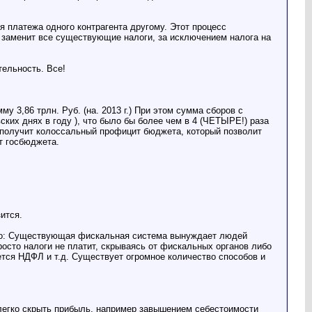
 платежа одного контрагента другому. Этот процесс
 заменит все существующие налоги, за исключением налога на
тельность. Все!
3,86 трлн. Руб. (на. 2013 г.) При этом сумма сборов с
вских днях в году ), что было бы более чем в 4 (ЧЕТЫРЕ!) раза
о получит колоссальный профицит бюджета, который позволит
т госбюджета.
ится.
 видно: Существующая фискальная система вынуждает людей
росто налоги не платит, скрываясь от фискальных органов либо
ается НДФЛ и т.д. Существует огромное количество способов и
ь легко скрыть прибыль, например завышением себестоимости