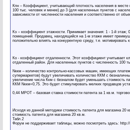
Кпн – Коэффициент, учитывающий плотность населения в месте ве
100 тыс. человек и менее) до 3 (для населенных пунктов с насел
зависимости от численности населения и соответственно от объ
Кэ – коэффициент этажности. Принимает значения: 1 - 1-й этаж; 0
помещений. Продавец, находящийся на 1-м этаже имеет преимущес
положительно влиять на конкурентную среду, т.е. мотивировать 
Ко - коэффициент отдаленности. Этот коэффициент учитывает кли
отдаленный район. Для населенных пунктов с численность 100 ты
Nккм – количество контрольно-кассовых машин, имеющих платеж
супермаркетов) будут увеличивать количество ККМ с безналичным
увеличение числа Ккм с безналом будет уменьшать стоимость па
ККМ Nккм=0,75. Это будет стимулировать мелких продавцов уст
0,44 МРОТ – базовая ставка стоимости патента за 1 кв.м. торго
Исходя из данной методики стоимость патента для магазина 20 кв.
стоимость патента для магазина 20 кв.м.
Табл.2
Форум не поддерживает таблицы, можно посмотреть здесь: http://