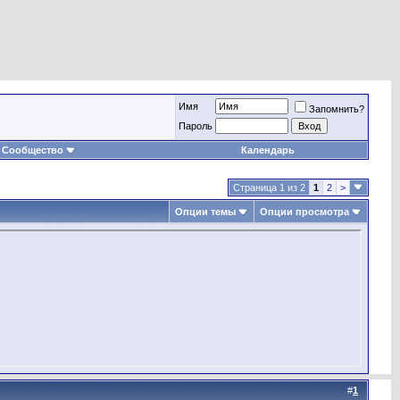
Имя
Запомнить?
Пароль
Сообщество
Календарь
Страница 1 из 2
1
2
>
Опции темы
Опции просмотра
#
1