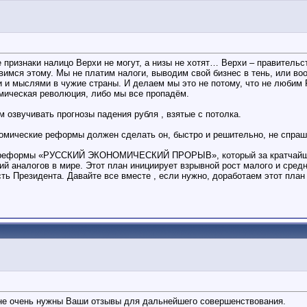
 признаки налицо Верхи не могут, а низы не хотят… Верхи – правительс
31
вимся этому. Мы не платим налоги, выводим свой бизнес в тень, или во
и мыслями в чужие страны. И делаем мы это не потому, что не любим Р
омическая революция, либо мы все пропадём.
м озвучивать прогнозы падения рубля , взятые с потолка.
номические реформы должен сделать он, быстро и решительно, не спраш
ой реформы «РУССКИЙ ЭКОНОМИЧЕСКИЙ ПРОРЫВ», который за кратчайшее 
 аналогов в мире. Этот план инициирует взрывной рост малого и средне
ь Президента. Давайте все вместе , если нужно, доработаем этот план
не очень нужны Ваши отзывы для дальнейшего совершенствования.