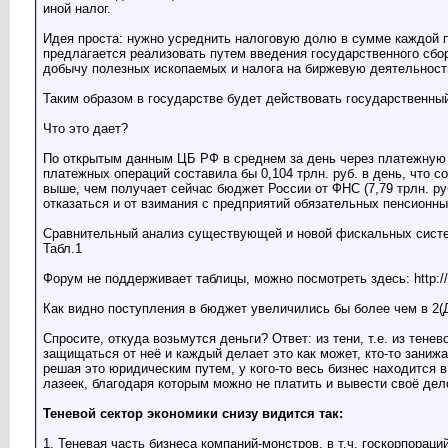
иной налог.
Идея проста: нужно усреднить налоговую долю в сумме каждой п
предлагается реализовать путем введения государственного сбо
добычу полезных ископаемых и налога на биржевую деятельность
Таким образом в государстве будет действовать государственны
Что это дает?
По открытым данным ЦБ РФ в среднем за день через платежную си
платежных операций составила бы 0,104 трлн. руб. в день, что со
выше, чем получает сейчас бюджет России от ФНС (7,79 трлн. ру
отказаться и от взимания с предприятий обязательных пенсионн
Сравнительный анализ существующей и новой фискальных систе
Табл.1
Форум не поддерживает таблицы, можно посмотреть здесь: http://
Как видно поступления в бюджет увеличились бы более чем в 2(ДВ
Спросите, откуда возьмутся деньги? Ответ: из тени, т.е. из те
защищаться от неё и каждый делает это как может, кто-то заниж
решая это юридическим путем, у кого-то весь бизнес находится в
лазеек, благодаря которым можно не платить и вывести своё дело
Теневой сектор экономики снизу видится так:
1. Теневая часть бизнеса компаний-монстров, в т.ч. госкорпора