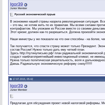
Igor39
Куприян
О каком экономическом прорыве...
10.01.2016,
15:40
Junior Member
Возрождённый
... Россия, фактически...
10.01.2016,
15:42
Куприян
А зачем, собственно, было...
10.01.2016,
15:49
Русский экономический пррыв
Возрождённый
... По сути, Английские...
10.01.2016,
16:12
В экономике нашей страны назрела революционная ситуация. Все
Куприян
Ну-ка откройте, какими именно...
10.01.2016,
16:
– это мы, не хотим жить по их правилам. Мы всеми силами проти
Дополнительные ответы в подтемах
контрафактом. Мы уезжаем из России вместе со своими деньгами 
Этот кризис должен как-то разрешиться. Должна произойти экон
Владислав-Ф
Путин и Глазьев
10.01.2016,
16:14
Викуша
Forbes оценил состояние...
13.01.2016,
00:43
Наши министры у же показали на что они способны - на более, че
Викуша
Правительство ощупывает...
15.01.2016,
06:26
Так получается, что спасти страну может только Президент. Эко
Викуша
В ведении министерства...
17.01.2016,
07:48
состав России! Нужно только дать ему четкий план.
Викуша
Банк России может возобновить...
20.01.2016,
07:45
Здесь http://путинуписьмо.рф/ план радикальной экономическ
advokat
И доллар уже 81 рубль!
21.01.2016,
08:13
создаст наиблагоприятнейший инвестиционный климат, не имеющий
Нужна только политическая решительность, воля и дальновидност
advokat
Минприроды: через 28 лет в...
17.03.2016,
08:30
Даешь Радикальную экономическую реформу снизу!!!!!!!
Викуша
Новые правила для мариводов -...
07.04.2016,
01:46
Викуша
Смольный ответил на...
08.04.2016,
01:16
Викуша
Рыбокомбинат на Шикотане...
18.04.2016,
22:23
17.07.2015, 05:42
Викуша
Санкции Евросоюза против...
10.06.2016,
02:17
Викуша
Наконец-то у нас будет налог...
31.08.2016,
04:13
Igor39
Викуша
Либо распахнутая настежь...
05.09.2016,
23:50
Junior Member
Викуша
Президент проехал мимо рыбы...
07.09.2016,
00:26
Предлагаю для обсуждения проект новой налоговой реформы. М