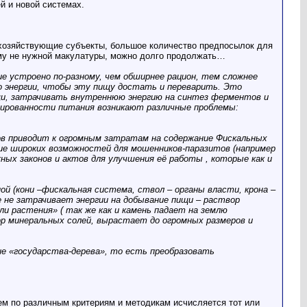
й и новой системах.
 хозяйствующие субъекты, большое количество предпосылок для
ому не нужной макулатуры, можно долго продолжать…
ие устроено по-разному, чем обширнее рацион, тем сложнее
о энергии, чтобы эту пищу достать и переварить. Это
щи, затрачивать внутреннюю энергию на синтез ферментов и
нсированности питания возникают различные проблемы:
ов приводит к огромным затратам на содержание Фискальных
ичие широких возможностей для мошенников-паразитов (например
ых законов и актов для улучшения её работы , которые как и
й (кони –фискальная система, ствол – органы власти, крона –
не затрачивает энергии на добывание пищи – раствор
 растения» ( так же как и камень падает на землю
ор минеральных солей, вырастает до огромных размеров и
е «государства-дерева», то есть преобразовать
ем по различным критериям и методикам исчисляется тот или