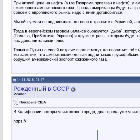
При низкой цене на нефть (а газ Газпрома привязан к нефти), у а
сжиженного американского газа. Правда американцы будут на гра
совсем с европейского рынка, надо с ними договориться.
Мы обязуемся не подписывать договор о транзите с Украиной, а 
Тогда в европейском газовом балансе образуется "дыра", котор
(Польша, Прибалтика, Украина) и другие страны, которым будет
нас дополнительный плюс.
Трамп и Путин на своей встрече вполне могут договориться об э
мы заметим, что американские деньги подпитывают русофобские 
обрушим американский экспорт сжиженного газа.
14.11.2018, 21:47
Рожденный в СССР
Member
Пожары в США
В Калифорнии пожары уничтожают города, два города уже унич
https://