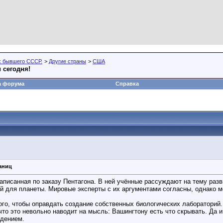
х бывшего СССР.
>
Другие страны
>
США
 сегодня!
а форума
Справка
аниц
писанная по заказу Пентагона. В ней учённые рассуждают на тему разви
й для планеты. Мировые эксперты с их аргументами согласны, однако м
того, чтобы оправдать создание собственных биологических лаборатор
что это невольно наводит на мысль: Вашингтону есть что скрывать. Да 
адением.