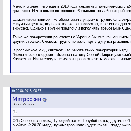
Мало кто знает, что ещё в 2010 году секретных американских ла
долларов. И что самое интересное: большинство лабораторий нах
Самый яркий пример – «Лаборатория Лугары» в Грузии. Она откр
«научный центр», ведь как только он заработал, в регионе одна
вирусах). Однако в Грузии предпочли исполнять требование США,
Такие же лаборатории работают на Украине (их уже как минимум 1
других странах. Словом, трудно не разглядеть дугу напряжения,
В российском МИД считают, что работа таких лабораторий наруш
биологического оружия. Именно поэтому Сергей Лавров уже оза
Казахстан. Наши соседи не имеют права отказать Москве – инач
29.06.2018, 00:37
Матроскин
Senior Member
Оба Северных потока, Турецкий поток, Голубой поток, другие неб
обойтись? 20-30 млрд. кубометров надо будет качать, поддержив