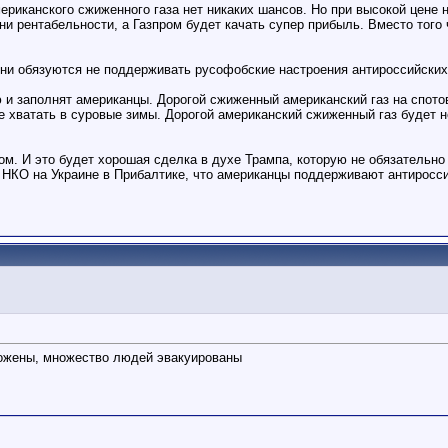
мериканского сжиженного газа нет никаких шансов. Но при высокой цене н
ни рентабельности, а Газпром будет качать супер прибыль. Вместо того
они обязуются не поддерживать русофобские настроения антироссийских
ую и заполнят американцы. Дорогой сжиженный американский газ на спо
 не хватать в суровые зимы. Дорогой американский сжиженный газ будет
том. И это будет хорошая сделка в духе Трампа, которую не обязательно
НКО на Украине в Прибалтике, что американцы поддерживают антироссий
тожены, множество людей эвакуированы