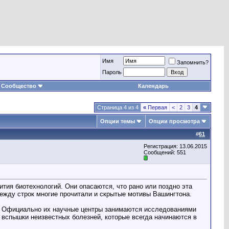
Имя
Запомнить?
Пароль
Сообщество
Календарь
Страница 4 из 4
«
Первая
<
2
3
4
Опции темы
Опции просмотра
#
61
Регистрация: 13.06.2015
Сообщений: 551
тия биотехнологий. Они опасаются, что рано или поздно эта
ежду строк многие прочитали и скрытые мотивы Вашингтона.
ий. Официально их научные центры занимаются исследованиями
и вспышки неизвестных болезней, которые всегда начинаются в