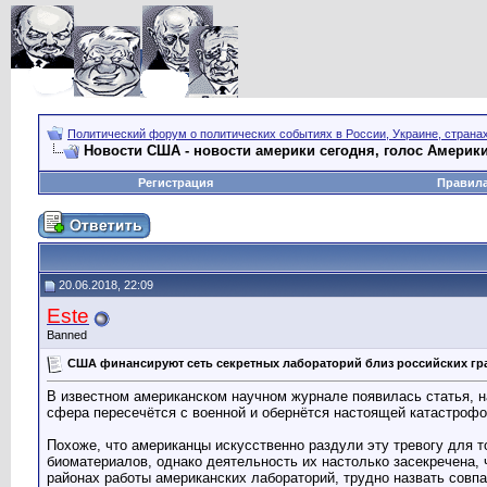
Политический форум о политических событиях в России, Украине, страна
Новости США - новости америки сегодня, голос Америки
Регистрация
Правил
20.06.2018, 22:09
Este
Banned
США финансируют сеть секретных лабораторий близ российских гр
В известном американском научном журнале появилась статья, на
сфера пересечётся с военной и обернётся настоящей катастрофо
Похоже, что американцы искусственно раздули эту тревогу для 
биоматериалов, однако деятельность их настолько засекречена, 
районах работы американских лабораторий, трудно назвать совп