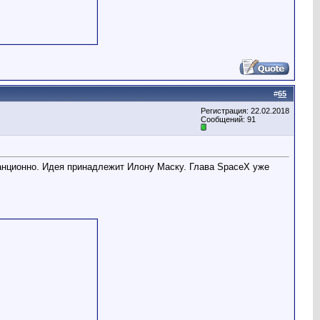
#
65
Регистрация: 22.02.2018
Сообщений: 91
танционно. Идея принадлежит Илону Маску. Глава SpaceX уже