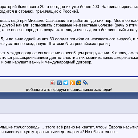
бораторий было всего 20, а сегодня их уже более 400. На финансирован
одится в странах, граничащих с Россией.
ылась ещё при Михаиле Саакашвили и работает до сих пор. Местное насе
 за другой начали вспыхивать страшные неизвестные болезни (речь о пти
 а не своего народа: в результате люди очень долго боялись выйти на у
5, и по вине одной из них 30 солдат погибли от неизвестного вируса), в
 искусственно созданную Штатами близ российских границ.
ает международное соглашение о всеобщем разоружении. К слову, амери
ботился рассекречиванием деятельности этих сомнительных американск
е и они нарушат важный международный договор.
добавьте этот форум в социальные закладки!
ольшие трубопроводы... этого всё равно не хватит, чтобы Европа насыти
ая киевскую хунту транзитными долларами? Не обязательно...