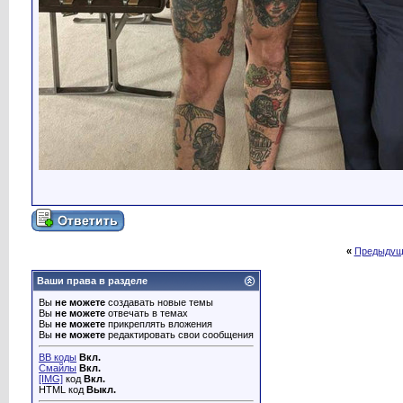
«
Предыдущ
Ваши права в разделе
Вы
не можете
создавать новые темы
Вы
не можете
отвечать в темах
Вы
не можете
прикреплять вложения
Вы
не можете
редактировать свои сообщения
BB коды
Вкл.
Смайлы
Вкл.
[IMG]
код
Вкл.
HTML код
Выкл.