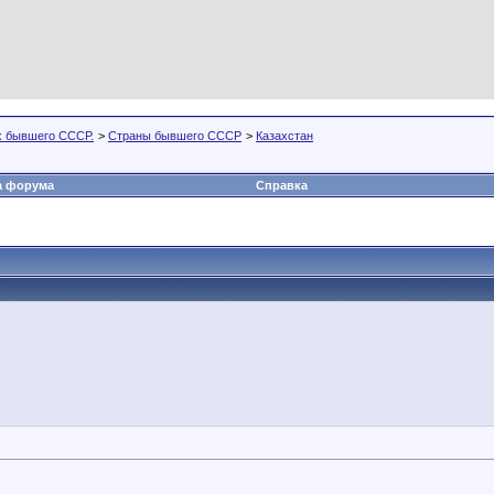
х бывшего СССР.
>
Страны бывшего СССР
>
Казахстан
а форума
Справка