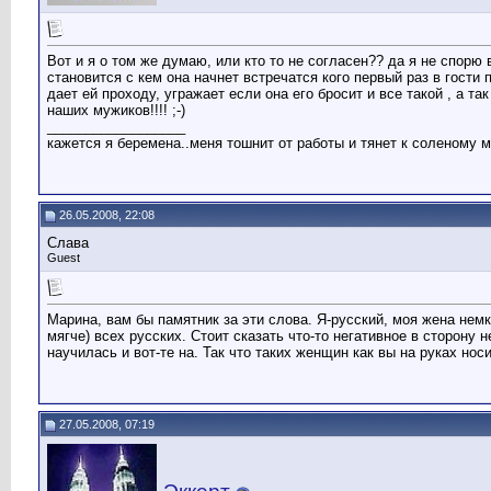
Вот и я о том же думаю, или кто то не согласен?? да я не спорю
становится с кем она начнет встречатся кого первый раз в гости п
дает ей проходу, угражает если она его бросит и все такой , а т
наших мужиков!!!! ;-)
__________________
кажется я беремена..меня тошнит от работы и тянет к соленому м
26.05.2008, 22:08
Слава
Guest
Марина, вам бы памятник за эти слова. Я-русский, моя жена нем
мягче) всех русских. Стоит сказать что-то негативное в сторону
научилась и вот-те на. Так что таких женщин как вы на руках нос
27.05.2008, 07:19