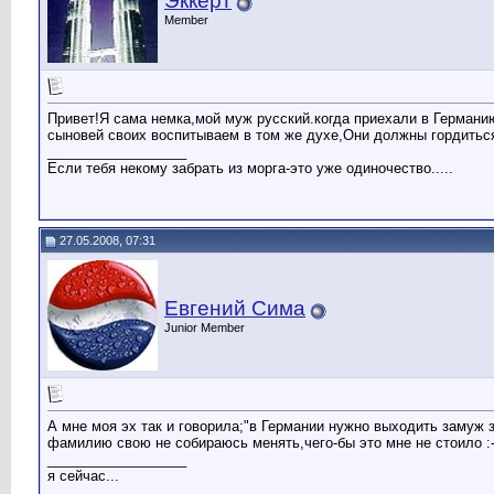
Эккерт
Member
Привет!Я сама немка,мой муж русский.когда приехали в Германи
сыновей своих воспитываем в том же духе,Они должны гордиться
__________________
Если тебя некому забрать из морга-это уже одиночество.....
27.05.2008, 07:31
Евгений Сима
Junior Member
А мне моя эх так и говорила;"в Германии нужно выходить замуж 
фамилию свою не собираюсь менять,чего-бы это мне не стоило :
__________________
я сейчас...