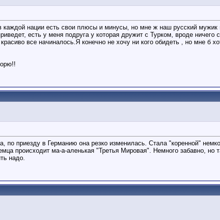
 в каждой нации есть свои плюсы и минусы, но мне ж наш русский мужик 
риведет, есть у меня подруга у которая дружит с Турком, вроде ничего с
ак красиво все начиналось.Я конечно не хочу ни кого обидеть , но мне б 
орю!!
ка, по приезду в Германию она резко изменилась. Стала "коренной" немк
 немца происходит ма-а-аленькая "Третья Мировая". Немного забавно, но 
ить надо.