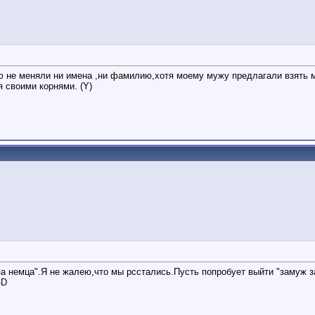
ю не меняли ни имена ,ни фамилию,хотя моему мужу предлагали взять 
 своими корнями. (Y)
за немца".Я не жалею,что мы рсстались.Пусть попробует выйти "замуж з
-D