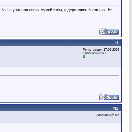
 бы не унижали своих мужей этим, а держались бы за них. Не
#
9
Регистрация: 17.05.2008
Сообщений: 69
#
10
Сообщений: n/a