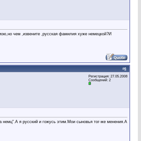
мою,но чем ,извените ,русская фамилия хуже немецкой?И
#
6
Регистрация: 27.05.2008
Сообщений: 2
а немц".А я русский и гожусь этим.Мои сыновья тог-же менения.А