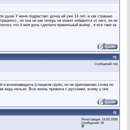
по душе.У меня подрастает дочка ей уже 14 лет, и как страшно
трашного , но она ни как теперь не может избавится от него, он не
хотелось что б моя дочь сделала правильный выбор , я все таки за
#
4
Сообщений: n/a
ой и возненавидела (слишком грубо, но не припоминаю слова по
так ведь нельзя. Всю жизнь прожила с русскими, всему у них
#
5
Регистрация: 18.05.2008
Сообщений: 39