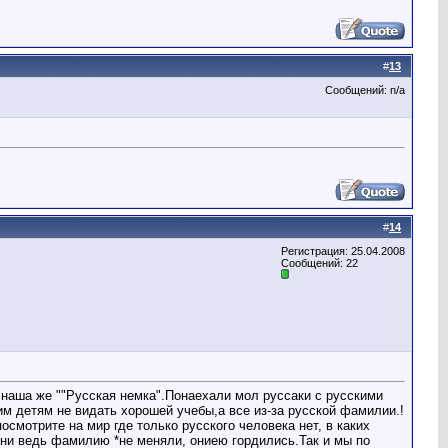
#
13
Сообщений: n/a
#
14
Регистрация: 25.04.2008
Сообщений: 22
о наша же ""Русская немка".Понаехали мол руссаки с русскими
им детям не видать хорошей учебы,а все из-за русской фамилии.!
посмотрите на мир где только русского человека нет, в каких
 они ведь фамилию *не меняли, ониею гордились.Так и мы по