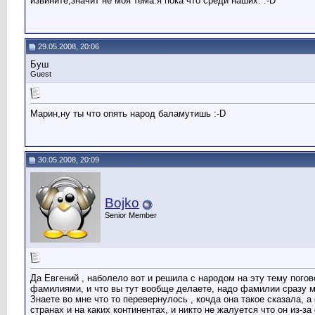
извините,значит не моя тема.я пока что среди наших. :-D
29.05.2008, 20:06
Буш
Guest
Марин,ну ты что опять народ баламутишь :-D
30.05.2008, 20:09
Bojko
Senior Member
Да Евгений , наболело вот и решила с народом на эту тему пого
фамилиями, и что вы тут вообще делаете, надо фамилии сразу ме
Знаете во мне что то перевернулось , кочда она такое сказала, а
странах и на каких континентах, и никто не жалуется что он из-