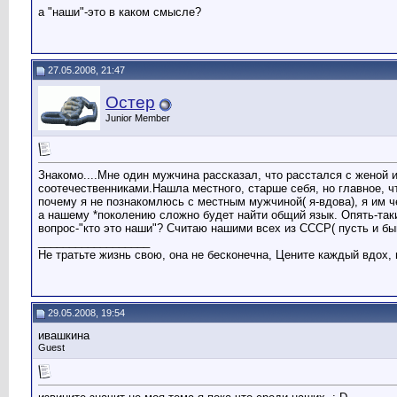
а "наши"-это в каком смысле?
27.05.2008, 21:47
Остер
Junior Member
Знакомо....Мне один мужчина рассказал, что расстался с женой и
соотечественниками.Нашла местного, старше себя, но главное, ч
почему я не познакомлюсь с местным мужчиной( я-вдова), я им ч
а нашему *поколению сложно будет найти общий язык. Опять-таки
вопрос-"кто это наши"? Считаю нашими всех из СССР( пусть и бы
__________________
Не тратьте жизнь свою, она не бесконечна, Цените каждый вдох, 
29.05.2008, 19:54
ивашкина
Guest