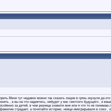
ворить.Меня тут недавно можно так сказать лицом в грязь окунули да кт
нять , а вы на что надеетесь, нибудет у вас светлого будущего , и ваш
 особенно за детей, в чем разница скажите мне или я что то не понимаю,
за фамилии страдает, а почитайте историю, немци имегрирывали в союз ,