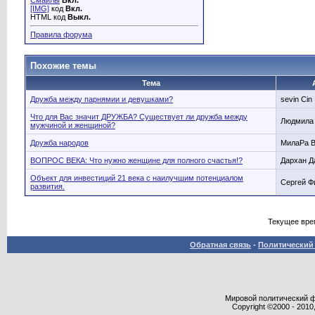
Смайлы
Вкл.
[IMG]
код
Вкл.
HTML код
Выкл.
Правила форума
Похожие темы
Тема
Дружба между парнямии и девушками?
sevin Cin
Что для Вас значит ДРУЖБА? Существует ли дружба между
Людмила
мужчиной и женщиной?
Дружба народов
МилаРа 
ВОПРОС ВЕКА: Что нужно женщине для полного счастья!?
Дархан Д
Объект для инвестиций 21 века с наилучшим потенциалом
Сергей Ф
развития.
Текущее вре
Обратная связь
-
Политический 
Мировой политический фор
Copyright ©2000 - 2010,