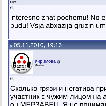
Guest
interesno znat pochemu! No es
budu! Vsja abxazija gruzin umol
05.11.2010, 19:16
Киримова
Member
Сколько грязи и негатива п
участник с чужим лицом на а
он МЕРЗАВЕЦ. Я не понима