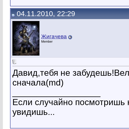
04.11.2010, 22:29
Жигачева
Member
Давид,тебя не забудешь!Ве
сначала(md)
__________________
Если случайно посмотришь н
увидишь...