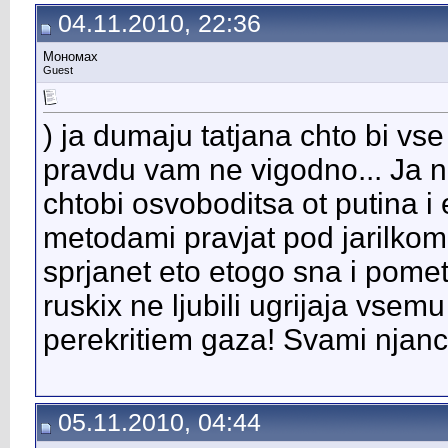
04.11.2010, 22:36
Мономах
Guest
) ja dumaju tatjana chto bi vse
pravdu vam ne vigodno... Ja n
chtobi osvoboditsa ot putina i
metodami pravjat pod jarilkom
sprjanet eto etogo sna i pomet 
ruskix ne ljubili ugrijaja vse
perekritiem gaza! Svami njanc
05.11.2010, 04:44