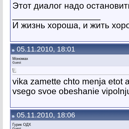
Этот диалог надо остановит
__________________
И жизнь хороша, и жить хоро
05.11.2010, 18:01
Мономах
Guest
vika zamette chto menja etot ap
vsego svoe obeshanie vipolnj
05.11.2010, 18:06
Гурик ОДХ
Guest