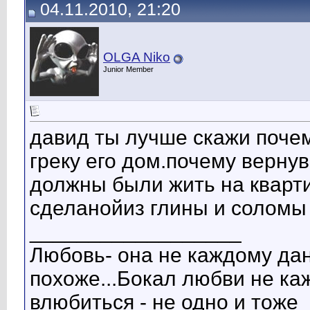
04.11.2010, 21:20
OLGA Niko
Junior Member
давид ты лучше скажи почем
греку его дом.почему верну
должны были жить на кварти
сделанойиз глины и соломы
__________________
Любовь- она не каждому да
похоже...Бокал любви не к
влюбиться - не одно и тоже