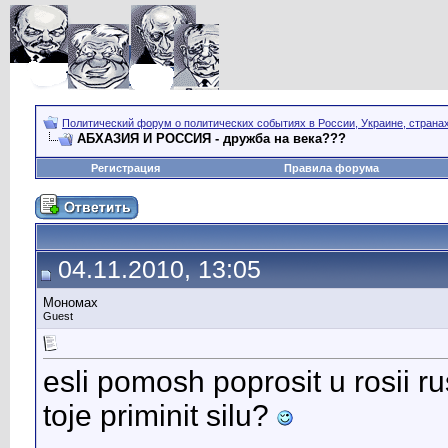
Политический форум о политических событиях в России, Украине, страна
АБХАЗИЯ И РОССИЯ - дружба на века???
Регистрация
Правила форума
04.11.2010, 13:05
Мономах
Guest
esli pomosh poprosit u rosii r
toje priminit silu?