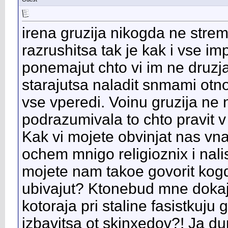
irena gruzija nikogda ne strem
razrushitsa tak je kak i vse imp
ponemajut chto vi im ne druzja,
starajutsa naladit snmami otn
vse vperedi. Voinu gruzija ne n
podrazumivala to chto pravit v
Kak vi mojete obvinjat nas vna
ochem mnigo religioznix i nali
mojete nam takoe govorit kog
ubivajut? Ktonebud mne dokaj
kotoraja pri staline fasistkuju
izbavitsa ot skinxedov?! Ja d