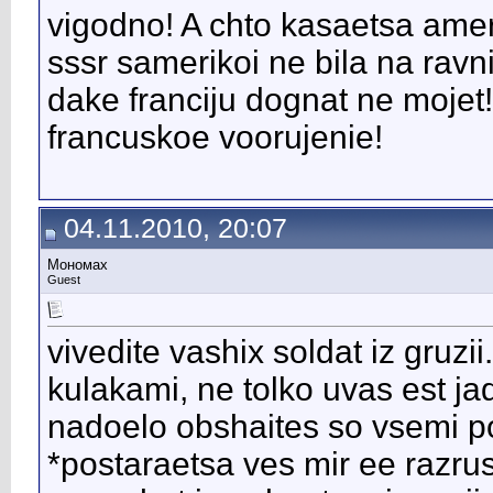
vigodno! A chto kasaetsa amer
sssr samerikoi ne bila na rav
dake franciju dognat ne mojet!
francuskoe voorujenie!
04.11.2010, 20:07
Мономах
Guest
vivedite vashix soldat iz gruz
kulakami, ne tolko uvas est jad
nadoelo obshaites so vsemi po 
*postaraetsa ves mir ee razrushi