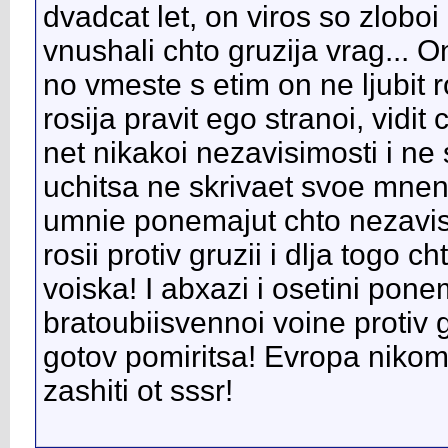
dvadcat let, on viros so zlob
vnushali chto gruzija vrag... 
no vmeste s etim on ne ljubit
rosija pravit ego stranoi, vidi
net nikakoi nezavisimosti i ne s
uchitsa ne skrivaet svoe mnen
umnie ponemajut chto nezavisim
rosii protiv gruzii i dlja togo 
voiska! I abxazi i osetini ponem
bratoubiisvennoi voine protiv 
gotov pomiritsa! Evropa nikomu
zashiti ot sssr!