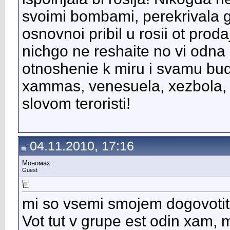
svoimi bombami, perekrivala g
osnovnoi pribil u rosii ot proda
nichgo ne reshaite no vi odna
otnoshenie k miru i svamu bud
xammas, venesuela, xezbola, 
slovom teroristi!
04.11.2010, 17:16
Мономах
Guest
mi so vsemi smojem dogovotits
Vot tut v grupe est odin xam,