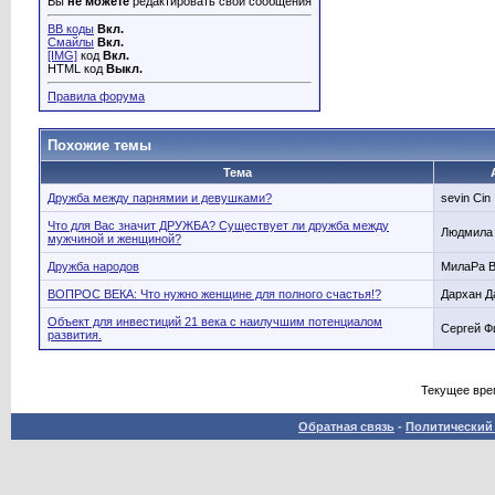
Вы
не можете
редактировать свои сообщения
BB коды
Вкл.
Смайлы
Вкл.
[IMG]
код
Вкл.
HTML код
Выкл.
Правила форума
Похожие темы
Тема
Дружба между парнямии и девушками?
sevin Cin
Что для Вас значит ДРУЖБА? Существует ли дружба между
Людмила
мужчиной и женщиной?
Дружба народов
МилаРа 
ВОПРОС ВЕКА: Что нужно женщине для полного счастья!?
Дархан Д
Объект для инвестиций 21 века с наилучшим потенциалом
Сергей Ф
развития.
Текущее вре
Обратная связь
-
Политический 