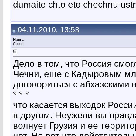
dumaite chto eto chechnu ustr
04.11.2010, 13:53
Ирена
Guest
Дело в том, что Россия смог
Чечни, еще с Кадыровым м
договориться с абхазскими власт
* * *
что касается выходок России
в другом. Неужели вы правд
волнует Грузия и ее террит
нет. Но вот что действитель