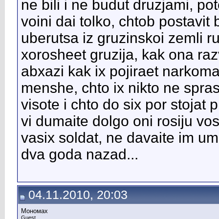
ne bili i ne budut druzjami, po
voini dai tolko, chtob postavit bl
uberutsa iz gruzinskoi zemli ru
xorosheet gruzija, kak ona raz
abxazi kak ix pojiraet narkoman
menshe, chto ix nikto ne spra
visote i chto do six por stojat
vi dumaite dolgo oni rosiju vos
vasix soldat, ne davaite im ume
dva goda nazad...
04.11.2010, 20:03
Мономах
Guest