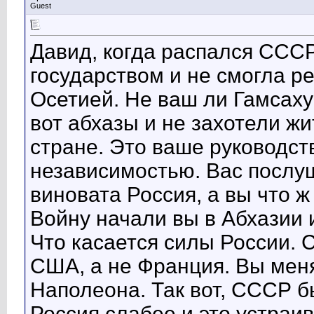
Guest
Давид, когда распался ССС
государством и не смогла р
Осетией. Не ваш ли Гамсахур
вот абхазы и не захотели ж
стране. Это ваше руководст
независимостью. Вас послуш
виновата Россия, а вы что ж
Войну начали вы в Абхазии и
Что касается силы России. 
США, а не Франция. Вы мен
Наполеона. Так вот, СССР б
Россия слабее и это устраи