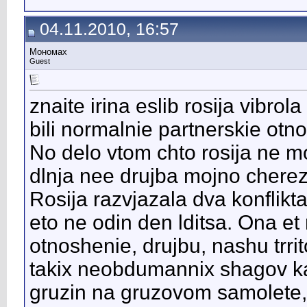
04.11.2010, 16:57
Мономах
Guest
znaite irina eslib rosija vibrol
bili normalnie partnerskie otno
No delo vtom chto rosija ne mo
dlnja nee drujba mojno cherez
Rosija razvjazala dva konflikta 
eto ne odin den lditsa. Ona et
otnoshenie, drujbu, nashu trrit
takix neobdumannix shagov kak
gruzin na gruzovom samolete, 