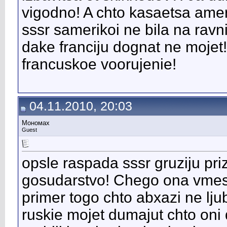
vigodno! A chto kasaetsa amer
sssr samerikoi ne bila na rav
dake franciju dognat ne mojet!
francuskoe voorujenie!
04.11.2010, 20:03
Мономах
Guest
opsle raspada sssr gruziju pri
gosudarstvo! Chego ona vmes
primer togo chto abxazi ne ljubj
ruskie mojet dumajut chto oni 