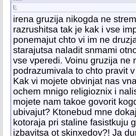
irena gruzija nikogda ne strem
razrushitsa tak je kak i vse imp
ponemajut chto vi im ne druzja,
starajutsa naladit snmami otn
vse vperedi. Voinu gruzija ne n
podrazumivala to chto pravit v
Kak vi mojete obvinjat nas vna
ochem mnigo religioznix i nali
mojete nam takoe govorit kog
ubivajut? Ktonebud mne dokaj
kotoraja pri staline fasistkuju
izbavitsa ot skinxedov?! Ja d