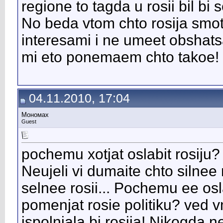
regione to tagda u rosii bil bi
No beda vtom chto rosija smotr
interesami i ne umeet obshatsa!
mi eto ponemaem chto takoe!
04.11.2010, 17:04
Мономах
Guest
pochemu xotjat oslabit rosiju?
Neujeli vi dumaite chto silnee 
selnee rosii... Pochemu ee os
pomenjat rosie politiku? ved 
ispolnjala bi rosija! Nikogda n