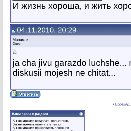
И жизнь хороша, и жить хоро
04.11.2010, 20:29
Мономах
Guest
ja cha jivu garazdo luchshe...
diskusii mojesh ne chitat...
«
Предыдущ
Ваши права в разделе
Вы
не можете
создавать новые темы
Вы
не можете
отвечать в темах
Вы
не можете
прикреплять вложения