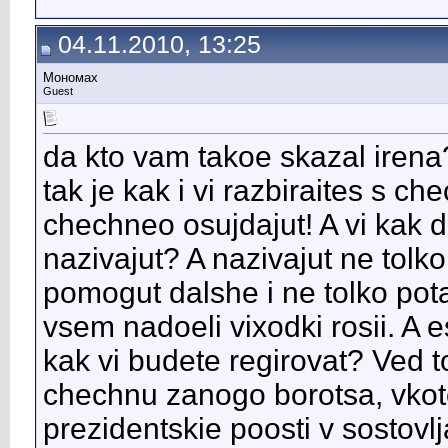
04.11.2010, 13:25
Мономах
Guest
da kto vam takoe skazal iren
tak je kak i vi razbiraites s ch
chechneo osujdajut! A vi kak
nazivajut? A nazivajut ne tolk
pomogut dalshe i ne tolko pota
vsem nadoeli vixodki rosii. A e
kak vi budete regirovat? Ved t
chechnu zanogo borotsa, vkoto
prezidentskie poosti v sostovlj