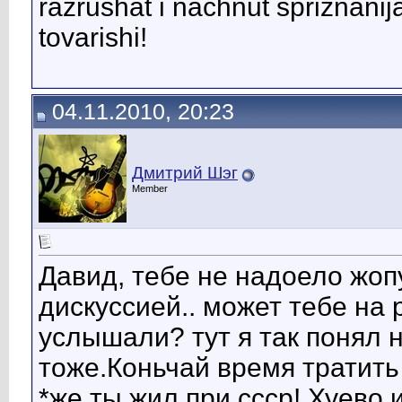
razrushat i nachnut spriznanij
tovarishi!
04.11.2010, 20:23
Дмитрий Шэг
Member
Давид, тебе не надоело жоп
дискуссией.. может тебе на
услышали? тут я так понял н
тоже.Коньчай время тратить
*же ты жил при ссср! Хуево