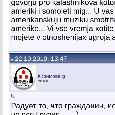
govorju pro kalashnikova kotor
ameriki i somoleti mig... U vas
amerikanskuju muziku smotrite 
amerike... Vi vse vremja xotit
mojete v otnoshenijax ugrojaj
22.10.2010, 13:47
Киримова
Member
Радует то, что гражданин, 
не вся Грузия........)