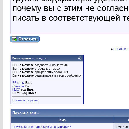
почему вы с этим не соглас
писать в соответствующей 
«
Предыдущ
Ваши права в разделе
Вы
не можете
создавать новые темы
Вы
не можете
отвечать в темах
Вы
не можете
прикреплять вложения
Вы
не можете
редактировать свои сообщения
BB коды
Вкл.
Смайлы
Вкл.
[IMG]
код
Вкл.
HTML код
Выкл.
Правила форума
Похожие темы
Тема
Дружба между парнямии и девушками?
sevin Cin