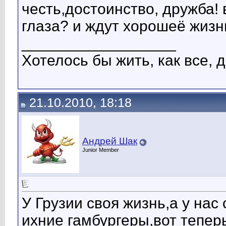
честь,достоинство, дружба! 
глаза? и ждут хорошеё жизни
__________________
Хотелось бы жить, как все, д
21.10.2010, 18:18
Андрей Шак
Junior Member
У Грузии своя жизнь,а у нас
ихние гамбургеры,вот теперь