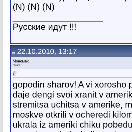
(N) (N) (N)
__________________
Русские идут !!!
22.10.2010, 13:17
Мономах
Guest
gopodin sharov! A vi xorosho p
daje dengi svoi xranit v ameri
stremitsa uchitsa v amerike, 
moskve otkrili v ocheredi kilome
ukrala iz ameriki chiku pobedu