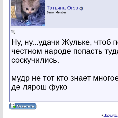
Татьяна Огээ
Senior Member
Ну, ну...удачи Жульке, чтоб
честном народе попасть туда
соскучились.
__________________
мудр не тот кто знает многое
де лярош фуко
«
Предыдущ