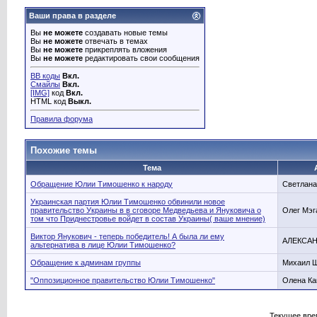
Ваши права в разделе
Вы
не можете
создавать новые темы
Вы
не можете
отвечать в темах
Вы
не можете
прикреплять вложения
Вы
не можете
редактировать свои сообщения
BB коды
Вкл.
Смайлы
Вкл.
[IMG]
код
Вкл.
HTML код
Выкл.
Правила форума
Похожие темы
Тема
Обращение Юлии Тимошенко к народу
Светлана
Украинская партия Юлии Тимошенко обвинили новое
правительство Украины в в сговоре Медведьева и Януковича о
Олег Мэг
том что Приднестровье войдет в состав Украины( ваше мнение)
Виктор Янукович - теперь победитель! А была ли ему
АЛЕКСАН
альтернатива в лице Юлии Тимошенко?
Обращение к админам группы
Михаил 
"Оппозиционное правительство Юлии Тимошенко"
Олена Ка
Текущее вре