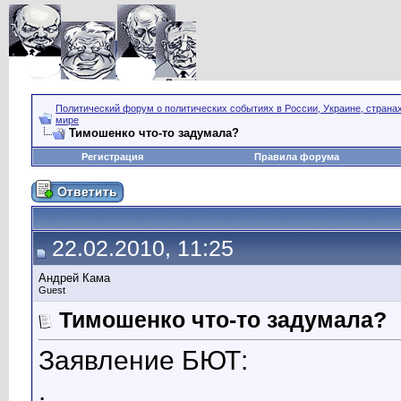
Политический форум о политических событиях в России, Украине, страна
мире
Тимошенко что-то задумала?
Регистрация
Правила форума
22.02.2010, 11:25
Андрей Кама
Guest
Тимошенко что-то задумала?
Заявление БЮТ:
.