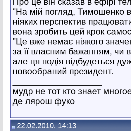
Про це він сказав в ефірі те
"На мій погляд, Тимошенко в
ніяких перспектив працювати
вона зробить цей крок самос
"Це вже немає ніякого значе
за її власним бажанням, чи в
але ця подія відбудеться дуж
новообраний президент.
__________________
мудр не тот кто знает многое
де лярош фуко
22.02.2010, 14:13