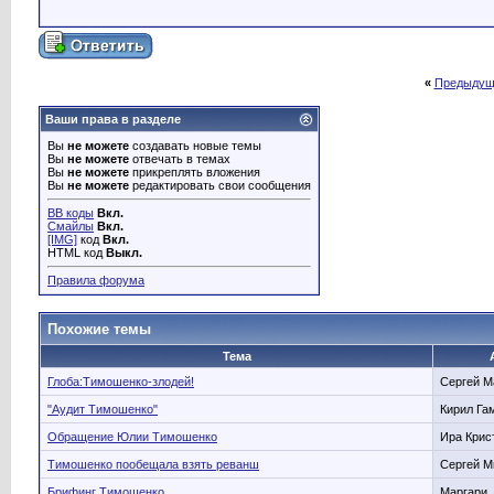
«
Предыдущ
Ваши права в разделе
Вы
не можете
создавать новые темы
Вы
не можете
отвечать в темах
Вы
не можете
прикреплять вложения
Вы
не можете
редактировать свои сообщения
BB коды
Вкл.
Смайлы
Вкл.
[IMG]
код
Вкл.
HTML код
Выкл.
Правила форума
Похожие темы
Тема
Глоба:Тимошенко-злодей!
Сергей 
"Аудит Тимошенко"
Кирил Га
Обращение Юлии Тимошенко
Ира Крис
Тимошенко пообещала взять реванш
Сергей 
Брифинг Тимошенко.
Маргари