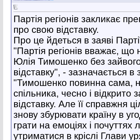
Партія регіонів закликає п
про свою відставку.
Про це йдеться в заяві Парті
"Партія регіонів вважає, що
Юлія Тимошенко без зайвого 
відставку", - зазначається в 
"Тимошенко повинна сама, н
спільника, чесно і відкрито 
відставку. Але її справжня ці
знову збурювати країну в уг
грати на емоціях і почуття
утриматися в кріслі Глави ур