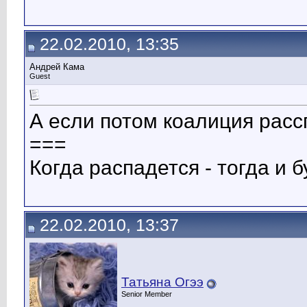
22.02.2010, 13:35
Андрей Кама
Guest
А если потом коалиция расс
===
Когда распадется - тогда и б
22.02.2010, 13:37
Татьяна Огээ
Senior Member