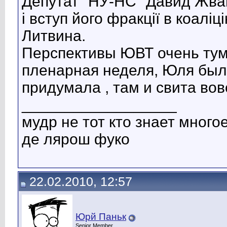
Депутат "НУ-НС" Давид Жван
і вступ його фракції в коаліц
Литвина.
Перспективы ЮВТ очень тум
пленарная неделя, Юля была
придумала , там и свита вов
__________________
мудр не тот кто знает многое
де лярош фуко
22.02.2010, 12:57
Юрй Паньк
Senior Member