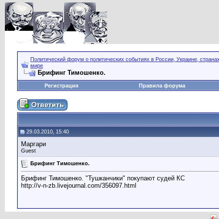
Политический форум о политических событиях в России, Украине, страна
мире
Брифинг Тимошенко.
Регистрация
Правила форума
29.03.2010, 15:40
Маргари
Guest
Брифинг Тимошенко.
Брифинг Тимошенко. "Тушканчики" покупают судей КС
http://v-n-zb.livejournal.com/356097.html