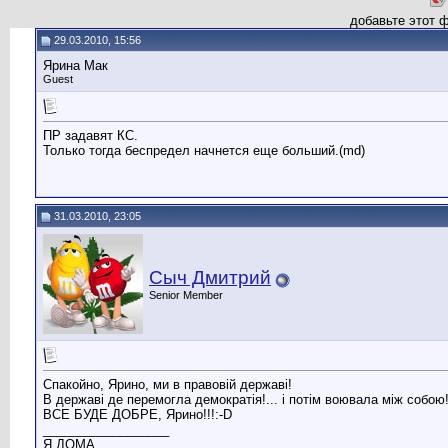
добавьте этот 
29.03.2010, 15:56
Ярина Мак
Guest
ПР задавят КС.
Только тогда беспредел начнется еще больший.(md)
31.03.2010, 23:05
Сыч Дмитрий
Senior Member
Спакойно, Ярино, ми в правовій державі!
В державі де перемогла демократія!... і потім воювала між собою!:
ВСЕ БУДЕ ДОБРЕ, Ярино!!!:-D
__________________
Я ДОМА