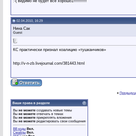
:-( видимо не будет все хорошо1!!!!!!!!!!!
02.04.2010, 16:29
Нина Сак
Guest
КС практически признал коалицию «тушканчиков»
http://v-n-zb.livejournal.com/381443.html
«
Предыдущ
Ваши права в разделе
Вы
не можете
создавать новые темы
Вы
не можете
отвечать в темах
Вы
не можете
прикреплять вложения
Вы
не можете
редактировать свои сообщения
BB коды
Вкл.
Смайлы
Вкл.