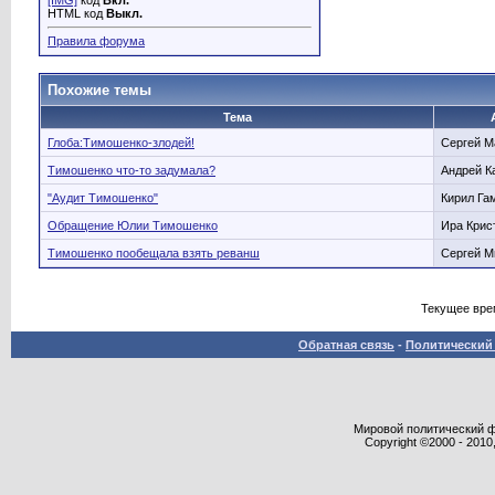
[IMG]
код
Вкл.
HTML код
Выкл.
Правила форума
Похожие темы
Тема
Глоба:Тимошенко-злодей!
Сергей 
Тимошенко что-то задумала?
Андрей К
"Аудит Тимошенко"
Кирил Га
Обращение Юлии Тимошенко
Ира Крис
Тимошенко пообещала взять реванш
Сергей 
Текущее вре
Обратная связь
-
Политический 
Мировой политический фор
Copyright ©2000 - 2010,