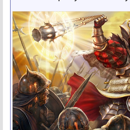
Кубарев
Нулевая миля Царьграда (0:51)...
10.03.2023,
07:28
Кубарев
Императорские ворота...
11.03.2023,
18:19
Кубарев
Цистерна Базилика, Царьград...
13.03.2023,
14:05
Кубарев
Ипподром, Царьград (1:00) ...
15.03.2023,
15:01
Кубарев
Обелиск Константина, Царьград...
17.03.2023,
18:24
Кубарев
Тамплиеры, посвящение (0:58)...
19.03.2023,
15:29
Кубарев
Омфалион или Центр Мира,...
21.03.2023,
16:52
Кубарев
Восток (0:57) Стратегия...
22.03.2023,
15:11
Кубарев
Собор Святой Софии (1:00)...
23.03.2023,
18:12
Кубарев
Элита России (0:52) В России...
28.03.2023,
16:25
Кубарев
Имитация (1:09) Imitation:...
30.03.2023,
18:33
Кубарев
Голгофа, Царьград (1:12) ...
03.04.2023,
15:01
Кубарев
Ложе Геракла, Царьград (1:10)...
05.04.2023,
15:32
Кубарев
Иерусалим, Царьград (1:06)...
06.04.2023,
15:57
Кубарев
Гроб Господень, Царьград...
07.04.2023,
18:13
Кубарев
World of deceit Мир лжи...
10.04.2023,
16:10
Кубарев
День Космонавтики (1:00)...
12.04.2023,
08:32
Кубарев
Великий Пост (0:57) Great...
14.04.2023,
15:05
Кубарев
Христос Воскресе! (0:42)...
15.04.2023,
20:30
Кубарев
Житие Христа (1:00) Life of...
25.04.2023,
16:13
Кубарев
Пятый Ангел (0:58) Fifth...
26.04.2023,
14:06
Кубарев
Второй Ангел (0:56) Second...
27.04.2023,
14:53