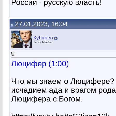
России - русскую власть!
Кубарев
Новотель, Патонг, Пхукет...
02.12.2024,
15:04
Кубарев
Рождественский концерт 2025...
10.01.2025,
10:02
Кубарев
Астрономическая датировка...
18.04.2025,
14:19
Кубарев
Новости Святой Руси...
23.12.2025,
08:31
27.01.2023, 16:04
Кубарев
Senior Member
Люцифер (1:00)
Что мы знаем о Люцифере? 
исчадием ада и врагом рода
Люцифера с Богом.