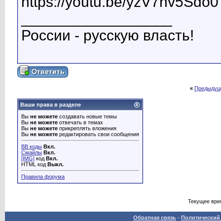
https://youtu.be/yzV7nv5Sdo0
__________________
России - русскую власть!
«
Предыдущ
Ваши права в разделе
Вы
не можете
создавать новые темы
Вы
не можете
отвечать в темах
Вы
не можете
прикреплять вложения
Вы
не можете
редактировать свои сообщения
BB коды
Вкл.
Смайлы
Вкл.
[IMG]
код
Вкл.
HTML код
Выкл.
Правила форума
Текущее вре
Обратная связь
-
Политический 