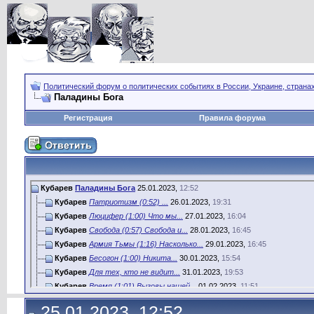
Политический форум о политических событиях в России, Украине, страна
Паладины Бога
Регистрация
Правила форума
Кубарев
Паладины Бога
25.01.2023,
12:52
Кубарев
Патриотизм (0:52) ...
26.01.2023,
19:31
Кубарев
Люцифер (1:00) Что мы...
27.01.2023,
16:04
Кубарев
Свобода (0:57) Свобода и...
28.01.2023,
16:45
Кубарев
Армия Тьмы (1:16) Насколько...
29.01.2023,
16:45
Кубарев
Бесогон (1:00) Никита...
30.01.2023,
15:54
Кубарев
Для тех, кто не видит...
31.01.2023,
19:53
Кубарев
Время (1:01) Вызовы нашей...
01.02.2023,
11:51
Кубарев
Дублер (0:56) Запасной игрок...
02.02.2023,
16:13
25.01.2023, 12:52
Кубарев
Сто слов (1:00) Каждый ролик...
03.02.2023,
14:40