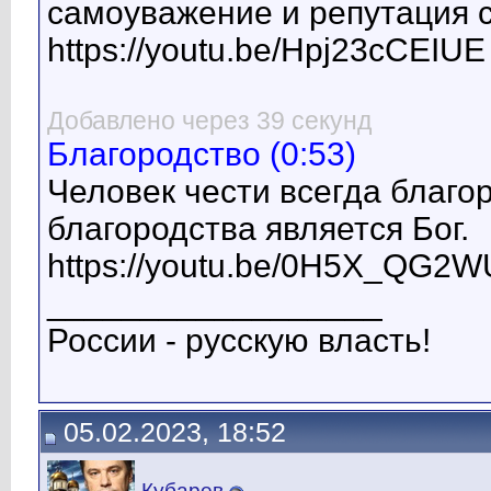
самоуважение и репутация 
https://youtu.be/Hpj23cCEIUE
Добавлено через 39 секунд
Благородство (0:53)
Человек чести всегда благо
благородства является Бог.
https://youtu.be/0H5X_QG2
__________________
России - русскую власть!
05.02.2023, 18:52
Кубарев