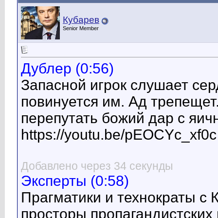
Кубарев
Senior Member
Дублер (0:56)
Запасной игрок слушает сер
повинуется им. Ад трепещет
перепутать божий дар с яич
https://youtu.be/pEOCYc_xf0c
Добавлено через 34 секунды
Эксперты (0:58)
Прагматики и технократы с 
просторы пропагандистских 