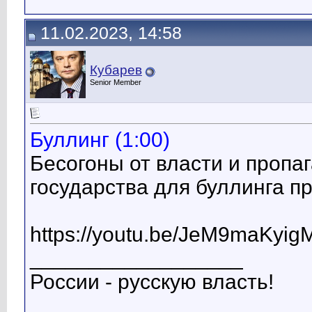
11.02.2023, 14:58
Кубарев
Senior Member
Буллинг (1:00)
Бесогоны от власти и пропа
государства для буллинга п
https://youtu.be/JeM9maKyig
__________________
России - русскую власть!