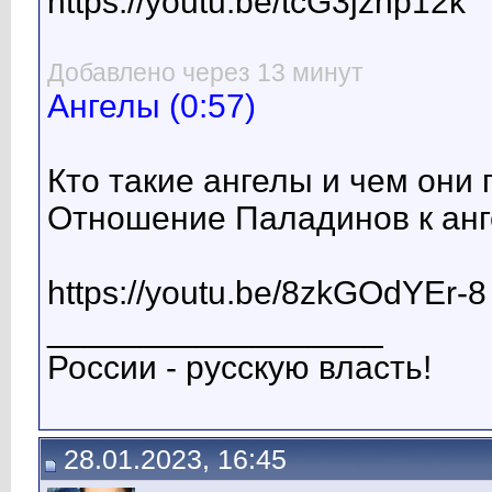
https://youtu.be/tcG3jznp12k
Добавлено через 13 минут
Ангелы (0:57)
Кто такие ангелы и чем они
Отношение Паладинов к анг
https://youtu.be/8zkGOdYEr-8
__________________
России - русскую власть!
28.01.2023, 16:45