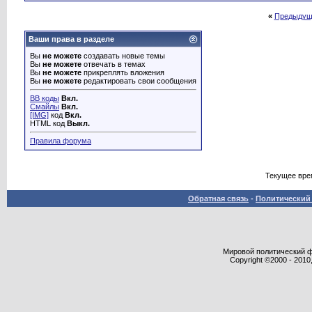
«
Предыдущ
Ваши права в разделе
Вы
не можете
создавать новые темы
Вы
не можете
отвечать в темах
Вы
не можете
прикреплять вложения
Вы
не можете
редактировать свои сообщения
BB коды
Вкл.
Смайлы
Вкл.
[IMG]
код
Вкл.
HTML код
Выкл.
Правила форума
Текущее вре
Обратная связь
-
Политический 
Мировой политический фор
Copyright ©2000 - 2010,