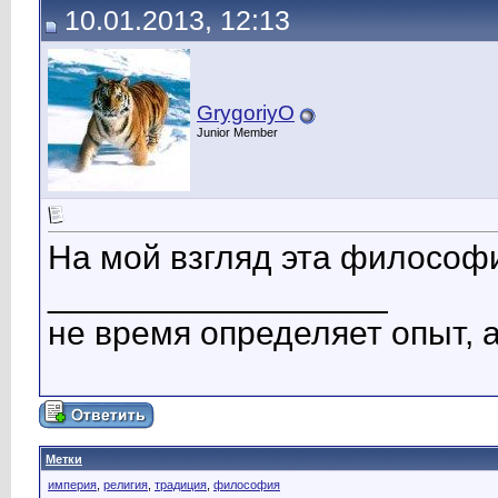
10.01.2013, 12:13
GrygoriyO
Junior Member
На мой взгляд эта философ
__________________
не время определяет опыт, 
Метки
империя
,
религия
,
традиция
,
философия