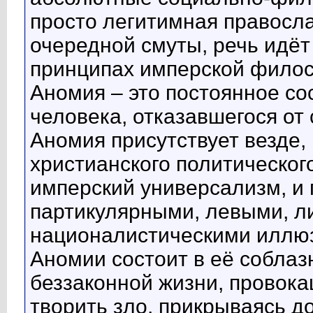
просто легитимная правосл
очередной смуты, речь идёт
принципах имперской фило
Аномия – это постоянное со
человека, отказавшегося о
Аномия присутствует везде,
христианского политическог
имперский универсализм, и 
партикулярными, левыми, 
националистическими иллюз
Аномии состоит в её собла
беззаконной жизни, провокац
творить зло, прикрываясь д