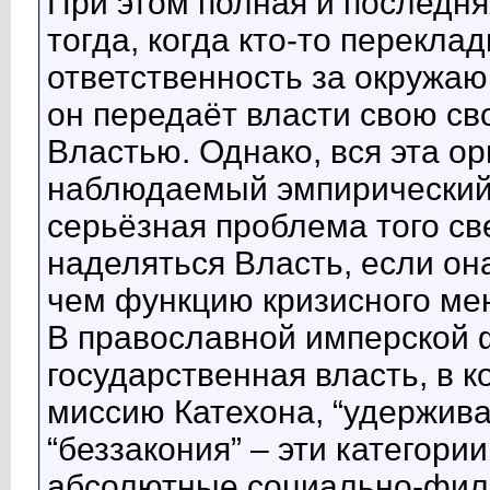
При этом полная и последн
тогда, когда кто-то перекл
ответственность за окружа
он передаёт власти свою св
Властью. Однако, вся эта ор
наблюдаемый эмпирический 
серьёзная проблема того с
наделяться Власть, если он
чем функцию кризисного ме
В православной имперской
государственная власть, в 
миссию Катехона, “удержив
“беззакония” – эти категори
абсолютные социально-фил