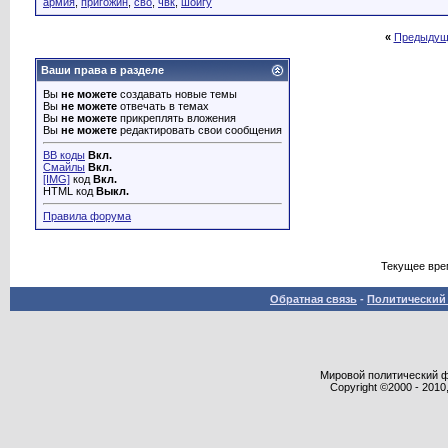
армия
,
пригожин
,
сво
,
чвк
,
шойгу
«
Предыдущ
Ваши права в разделе
Вы
не можете
создавать новые темы
Вы
не можете
отвечать в темах
Вы
не можете
прикреплять вложения
Вы
не можете
редактировать свои сообщения
BB коды
Вкл.
Смайлы
Вкл.
[IMG]
код
Вкл.
HTML код
Выкл.
Правила форума
Текущее вре
Обратная связь
-
Политический 
Мировой политический фор
Copyright ©2000 - 2010,