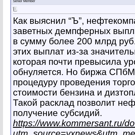
Senior Member
Как выяснил “Ъ”, нефтеком
заветных демпферных выпла
в сумму более 200 млрд руб
этих выплат из-за значитель
которая почти превысила у
обнуляется. Но биржа СПбМ
процедуру проведения торго
стоимости бензина и дизтоп
Такой расклад позволит не
получение субсидий.
https://www.kommersant.ru/d
utm_source=yxnews&utm_me