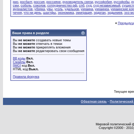
рио
,
росбалт
,
россия
,
россияне
,
руководитель связи
,
русофобия
,
русофобы
,
р
сми
,
соболь
,
соколов
,
сотрудничество рф
,
спб
,
суд
,
суд независимый
,
сущест
журналистов
,
уборка
,
увы
,
уголь
,
удальцов
,
украина
,
украинеа
,
украинские ко
чечня
,
что ни день
,
шахтфы
,
экономика
,
эмиграция
,
эрдоган
,
эрдыниев
,
эхо м
«
Предыдущ
Ваши права в разделе
Вы
не можете
создавать новые темы
Вы
не можете
отвечать в темах
Вы
не можете
прикреплять вложения
Вы
не можете
редактировать свои сообщения
BB коды
Вкл.
Смайлы
Вкл.
[IMG]
код
Вкл.
HTML код
Выкл.
Правила форума
Текущее вре
Обратная связь
-
Политический 
Мировой политический фор
Copyright ©2000 - 2010,