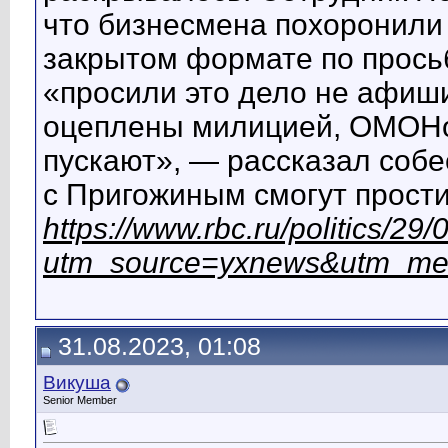
что бизнесмена похоронили
закрытом формате по прось
«просили это дело не афиш
оцеплены милицией, ОМОНом
пускают», — рассказал собес
с Пригожиным смогут прост
https://www.rbc.ru/politics/
utm_source=yxnews&utm_me
31.08.2023, 01:08
Викуша
Senior Member