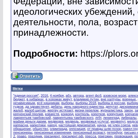
Федерации, вне зависимости
идеологических убеждений
деятельности, пола, возрас
принадлежности.
Подробности:
https://plors.o
Метки
"единая россия"
,
2016
,
4 ноября
,
абэ
,
автора
,
агент фсб
,
азовское море
,
алекс
бюджет
,
в хибарках
,
в хоромах живут
,
владимир путин
,
вне халтуры
,
военные
,
независимым
,
всё хищникам
,
выборы
,
выборы 2018
,
выборы в россии
,
выборы
гудков
,
да здравствует
,
дебаты
,
день народного единства
,
депутат
,
дискримин
жалоб
,
жалоб щитом
,
жертву истязает
,
жизни перелом
,
журналистика
,
закон
,
з
керченский пролив
,
коварств
,
конкорд
,
контроль
,
коротков
,
коррупция
,
корчагин
лаврентьев тамбовский
,
лаврентьева тамбовского
,
лгбт
,
ленинград
,
либералы
мафии деньги дарим
,
медведев
,
медведь
,
медвежья услуга!
,
медвепут
,
медуз
напрасна
,
наркотики
,
народ
,
настоящая демократия
,
наука
,
не член союза
,
нев
обращение
,
общество
,
олимпиада
,
оппозиция
,
от правды шлю позор
,
павел гр
пенсионеры
,
пенсионные изменения
,
пенсионный возраст
,
петербург
,
письмо 
2
,
право
,
праздник
,
президент
,
президент рф
,
пресса
,
пригожин
,
провокация
,
п