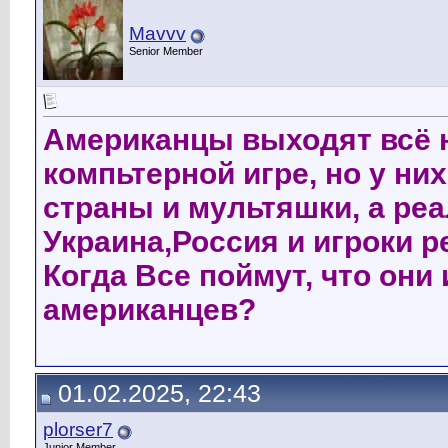
Mavvv
Senior Member
Американцы выходят всё н
компьтерной игре, но у н
страны и мультяшки, а ре
Украина,Россия и игроки р
Когда Все поймут, что они
американцев?
01.02.2025, 22:43
plorser7
Junior Member