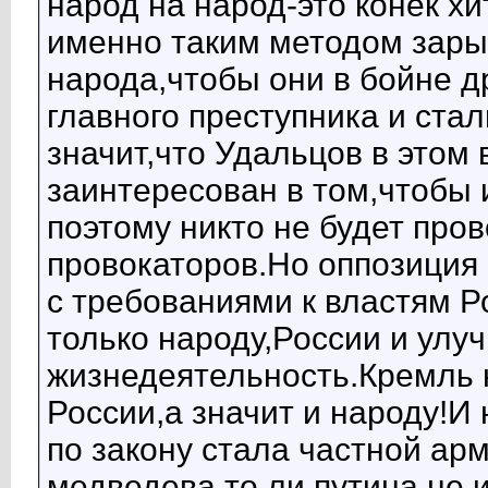
народ на народ-это конёк х
именно таким методом зарыв
народа,чтобы они в бойне др
главного преступника и стал
значит,что Удальцов в этом
заинтересован в том,чтобы
поэтому никто не будет про
провокаторов.Но оппозиция
с требованиями к властям Р
только народу,России и улу
жизнедеятельность.Кремль 
России,а значит и народу!И
по закону стала частной ар
медведева,то ли путина,не 