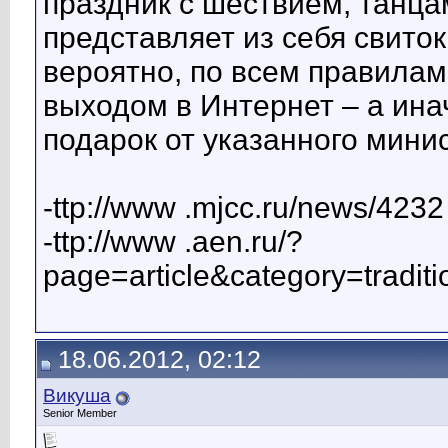
праздник с шествием, танца
представляет из себя свито
вероятно, по всем правилам
выходом в Интернет – а ина
подарок от указанного мини
-ttp://www .mjcc.ru/news/4232
-ttp://www .aen.ru/?
page=article&category=tradit
18.06.2012, 02:12
Викуша
Senior Member