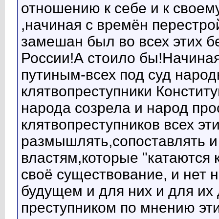
отношению к себе и к своем
,начиная с времён перестрой
замешан был во всех этих б
России!А стоило бы!Начиная
путиным-всех под суд народ
клятвопреступники Конститу
народа созрела и народ про
клятвопреступников всех эти
размышлять,сопоставлять и 
властям,которые "катаются к
своё существование, и нет н
будущем и для них и для их 
преступником по мнению эти