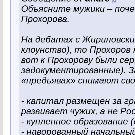
Объясните мужики – поче
Прохорова.
На дебатах с Жириновски
клоунство), то Прохоров 
вот к Прохорову были се
задокументированные). З
«предьявах» снимают сво
- капитал размещен за г
развивает чужих, а не Ро
- купленное образование 
- наворованный начальный