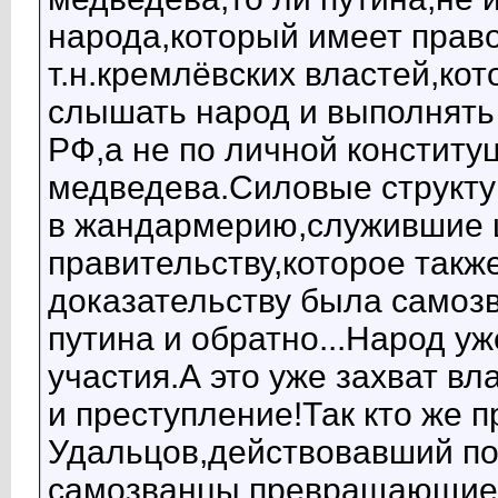
народа,который имеет право
т.н.кремлёвских властей,ко
слышать народ и выполнять 
РФ,а не по личной конститу
медведева.Силовые структу
в жандармерию,служившие 
правительству,которое такж
доказательству была самоз
путина и обратно...Народ уж
участия.А это уже захват вл
и преступление!Так кто же 
Удальцов,действовавший по
самозванцы,превращающие 