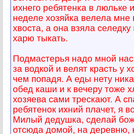
ихнего ребятенка в люльке и
неделе хозяйка велела мне п
хвоста, а она взяла селедку
харю тыкать.
Подмастерья надо мной нас
за водкой и велят красть у х
чем попадя. А еды нету ника
обед каши и к вечеру тоже х
хозяева сами трескают. А сп
ребятенок ихний плачет, я в
Милый дедушка, сделай бож
отсюда домой, на деревню, 