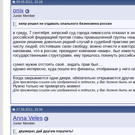
09.09.2011, 15:18
onix
Junior Member
кипр решил не отдавать опального бизнесмена россии
в среду, 7 сентября, кипрский суд города лимассола отказал в 
российской федерацией против главы промышленной группы «ма
данное решение довольно редкий случай в судебной практике рес
числу людей, отстоявших свою свободу, можно отнести и виктор
напомним, что в россии, президент компании «маир», был извест
государственными структурами, ему пришлось покинуть российс
сумел мужик отстоять своё...видать прав был....
однако интересно, куда пошли его финансы, отобранные у него на
__________________
Когда закрываются одни двери, обязательно открываются другие
Для просмотра ссылок или изображений в подписях, у Вас должно быть не м
Нужно только не проморгать момент
Для просмотра ссылок или изображений в подписях, у Вас должно быть не м
27.09.2011, 19:34
Anna Veles
Junior Member
двумират, дай другим порулить!