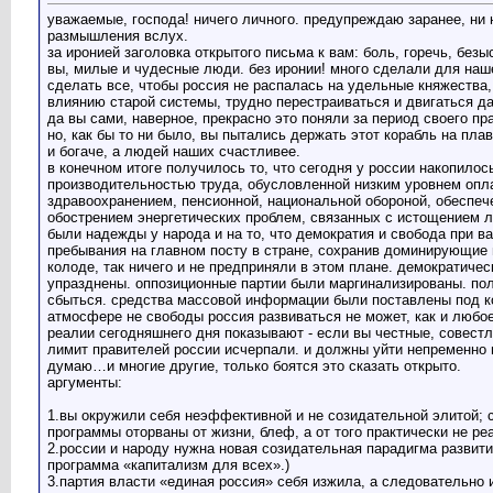
уважаемые, господа! ничего личного. предупреждаю заранее, ни н
размышления вслух.
за иронией заголовка открытого письма к вам: боль, горечь, безы
вы, милые и чудесные люди. без иронии! много сделали для наш
сделать все, чтобы россия не распалась на удельные княжества
влиянию старой системы, трудно перестраиваться и двигаться д
да вы сами, наверное, прекрасно это поняли за период своего пр
но, как бы то ни было, вы пытались держать этот корабль на плав
и богаче, а людей наших счастливее.
в конечном итоге получилось то, что сегодня у россии накопило
производительностью труда, обусловленной низким уровнем оплат
здравоохранением, пенсионной, национальной обороной, обеспе
обострением энергетических проблем, связанных с истощением л
были надежды у народа и на то, что демократия и свобода при в
пребывания на главном посту в стране, сохранив доминирующие 
колоде, так ничего и не предприняли в этом плане. демократиче
упразднены. оппозиционные партии были маргинализированы. по
сбыться. средства массовой информации были поставлены под ко
атмосфере не свободы россия развиваться не может, как и любо
реалии сегодняшнего дня показывают - если вы честные, совест
лимит правителей россии исчерпали. и должны уйти непременно в
думаю…и многие другие, только боятся это сказать открыто.
аргументы:
1.вы окружили себя неэффективной и не созидательной элитой; 
программы оторваны от жизни, блеф, а от того практически не р
2.россии и народу нужна новая созидательная парадигма развития
программа «капитализм для всех».)
3.партия власти «единая россия» себя изжила, а следовательно и