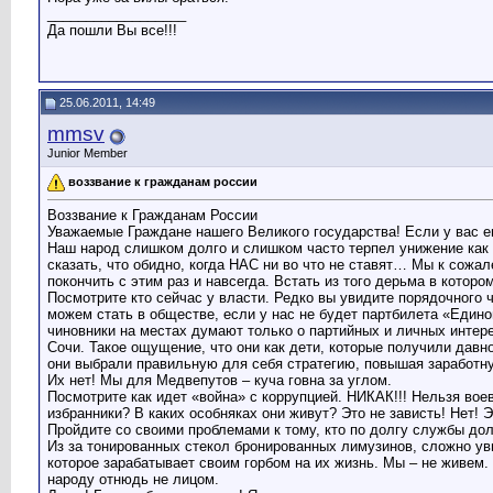
__________________
Да пошли Вы все!!!
25.06.2011, 14:49
mmsv
Junior Member
воззвание к гражданам россии
Воззвание к Гражданам России
Уважаемые Граждане нашего Великого государства! Если у вас е
Наш народ слишком долго и слишком часто терпел унижение как о
сказать, что обидно, когда НАС ни во что не ставят… Мы к сожа
покончить с этим раз и навсегда. Встать из того дерьма в котор
Посмотрите кто сейчас у власти. Редко вы увидите порядочного 
можем стать в обществе, если у нас не будет партбилета «Един
чиновники на местах думают только о партийных и личных интер
Сочи. Такое ощущение, что они как дети, которые получили давн
они выбрали правильную для себя стратегию, повышая заработну
Их нет! Мы для Медвепутов – куча говна за углом.
Посмотрите как идет «война» с коррупцией. НИКАК!!! Нельзя во
избранники? В каких особняках они живут? Это не зависть! Нет! 
Пройдите со своими проблемами к тому, кто по долгу службы до
Из за тонированных стекол бронированных лимузинов, сложно увид
которое зарабатывает своим горбом на их жизнь. Мы – не живем.
народу отнюдь не лицом.