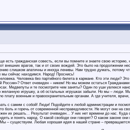
ще есть гражданская совесть, если вы помните и знаете свою историю,
т внешних врагов, так и от своих вождей. Это было на продолжении не
лению слишком апатичны и иногда ленивы. Нам трудно думать, потому чт
ом мы сейчас находимся. Народ! Проснись!
человека. Человека без партийного билета в кармане. Кто эти люди? Эт
ой России»? Ответ очевиден – никем! Но мы можем остаться Гражданами
есах. Медвепуты и те посмотрите чем заняты? Один по уши увлекся нано
о желанную игрушку, а об остальных игрушках забыли. Но мы – люди. М
ю плату военным и правоохранительным органам. А где учителя, врачи
евать с самим с собой! Люди! Подойдите к любой администрации и посмо
Это боль и горечь от современной несправедливости. Не могут они на св
лжен их решать… Результат очевиден… У них нет времени до нас. Куда 
еть и понять народ. О какой свободе они говорят? О каком законе они г
 Мы – существуем. Любая хорошая идея в нашей стране – превращается в 