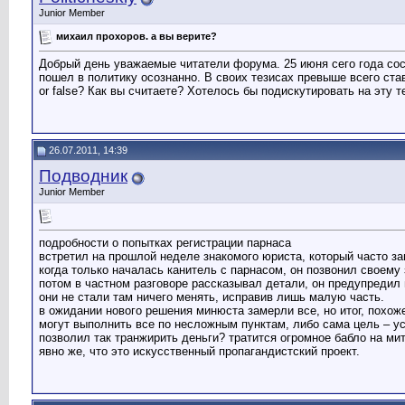
Junior Member
михаил прохоров. а вы верите?
Добрый день уважаемые читатели форума. 25 июня сего года сос
пошел в политику осознанно. В своих тезисах превыше всего ста
or false? Как вы считаете? Хотелось бы подискутировать на эту 
26.07.2011, 14:39
Подводник
Junior Member
подробности о попытках регистрации парнаса
встретил на прошлой неделе знакомого юриста, который часто з
когда только началась канитель с парнасом, он позвонил своем
потом в частном разговоре рассказывал детали, он предупредил их
они не стали там ничего менять, исправив лишь малую часть.
в ожидании нового решения минюста замерли все, но итог, похоже,
могут выполнить все по несложным пунктам, либо сама цель – уст
позволил так транжирить деньги? тратится огромное бабло на мит
явно же, что это искусственный пропагандистский проект.