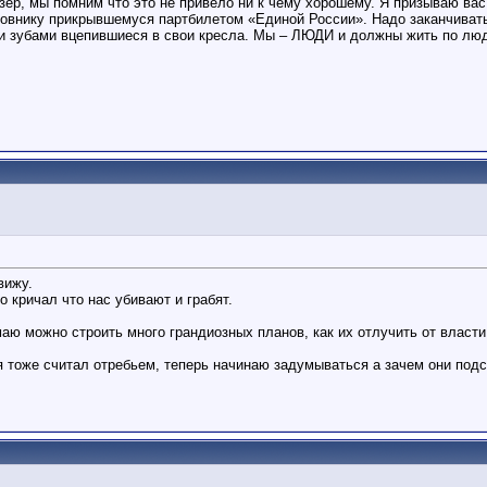
зер, мы помним что это не привело ни к чему хорошему. Я призываю вас
чиновнику прикрывшемуся партбилетом «Единой России». Надо заканчив
ели зубами вцепившиеся в свои кресла. Мы – ЛЮДИ и должны жить по лю
вижу.
 кричал что нас убивают и грабят.
ю можно строить много грандиозных планов, как их отлучить от власти
., я тоже считал отребьем, теперь начинаю задумываться а зачем они по