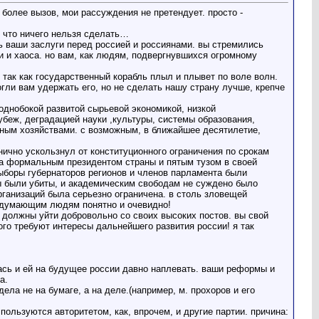
 более вызов, мои рассуждения не претендует. просто -
ю, что ничего нельзя сделать…
ь ваши заслуги перед россией и россиянами. вы стремились
и и хаоса. но вам, как людям, подвергнувшихся огромному
 так как государственный корабль плыл и плывет по воле волн.
могли вам удержать его, но не сделать нашу страну лучше, крепче
однобокой развитой сырьевой экономикой, низкой
убеж, деградацией науки ,культуры, системы образования,
ным хозяйствами. с возможным, в ближайшее десятилетие,
нично ускользнул от конституционного ограничения по срокам
ва формальным президентом страны и пятым тузом в своей
выборы губернаторов регионов и членов парламента были
ы были убиты, и академическим свободам не суждено было
ганизаций была серьезно ограничена. в столь зловещей
ем думающим людям понятно и очевидно!
 должны уйти добровольно со своих высоких постов. вы свой
ого требуют интересы дальнейшего развития россии! я так
ась и ей на будущее россии давно наплевать. ваши реформы и
а.
ла не на бумаге, а на деле.(например, м. прохоров и его
пользуются авторитетом, как, впрочем, и другие партии. причина: