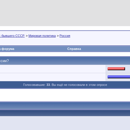
х бывшего СССР.
>
Мировая политика
>
Россия
а форума
Справка
ссии?
Голосовавшие:
33
. Вы ещё не голосовали в этом опросе