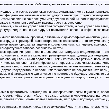
а какие политические обобщения, ни на какой социальный анализ, а тем
сходность. и тоска, вселенская тоска... охватывает меня, когда понима
его феодально-чиновнического государства-монстра. трудно переоценит
, чтобы россию не захлестнули междоусобные войны, волна преступност
альше к истинным свободам граждан. это так очевидно.
авления, что не вы управляли этим государством, а оно управляло вами,
у. худо, бедно, но не хуже других правителей. спрос на нефть и газ по
сь много нерешенных проблем, связанных с демографической ситуацией, 
ы труда, коррупцией, распространением наркотиков, оттоком умов за р
чением правопорядка, запущенным коммунальным, жилищным, транспорт
егкодоступных запасов российской нефти.
ашем правлении пустят корни в россии. вы, владимир владимирович, тех
позиции во власти и в качестве премьер-министра, сделав д.а медведе
ские свободы вами были подавлены - как и критики его режима. прямые 
литические оппоненты были брошены в тюрьмы, агрессивные журналист
нтроль сил, лояльных кремлю, а деятельность неправительственных ор
е другое государство. в неволе ничего хорошего не рождается. это вс
ливые и благородные люди и искренне печетесь о будущем россии, то вы
двоем. как говорится: «мавр сделал свое дело - мавр должен уйти!» эт
сами выработались. команда ваша консервативна, безынициативна, заел
еализуемы. уйдете вы – уйдет не созидательная и коррумпированная элит
, свежая кровь, нужны новые столыпины, взгляды и подходы, наконец, де
 ее лидеры. в глазах народа и ее думающей части, эта партия давно не 