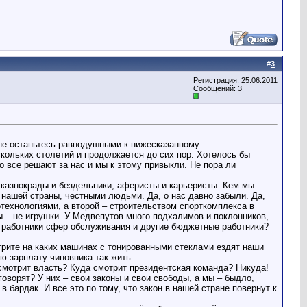
#
3
Регистрация: 25.06.2011
Сообщений: 3
 не останьтесь равнодушными к нижесказанному.
скольких столетий и продолжается до сих пор. Хотелось бы
о все решают за нас и мы к этому привыкли. Не пора ли
о казнокрады и бездельники, аферисты и карьеристы. Кем мы
 нашей страны, честными людьми. Да, о нас давно забыли. Да,
технологиями, а второй – строительством спорткомплекса в
ы – не игрушки. У Медвепутов много подхалимов и поклонников,
, работники сфер обслуживания и другие бюджетные работники?
трите на каких машинах с тонированными стеклами ездят наши
ою зарплату чиновника так жить.
смотрит власть? Куда смотрит президентская команда? Никуда!
оворят? У них – свои законы и свои свободы, а мы – быдло,
бардак. И все это по тому, что закон в нашей стране повернут к