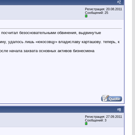
#
7
Регистрация: 20.08.2011
Сообщений: 25
уд посчитал безосновательными обвинения, выдвинутые
дину, удалось лишь «юкосовцу» владиславу карташову. теперь, к
после начала захвата основных активов бизнесмена
#
8
Регистрация: 27.09.2011
Сообщений: 3