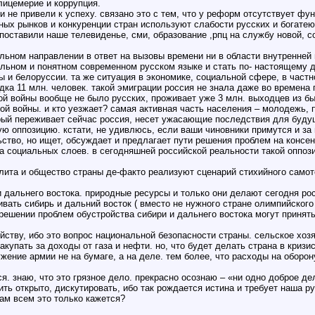
лицемерие и коррупция.
 не привели к успеху. связано это с тем, что у реформ отсутствует фун
ных рынков и конкуренции стран используют слабости русских и богатеют
поставили наше телевиденье, сми, образование ,рпц на службу новой, 
ьном направлении в ответ на вызовы времени ни в области внутренней 
льном и понятном современном русском языке и стать по- настоящему ду
 и белоруссии. та же ситуация в экономике, социальной сфере, в частно
ка 11 млн. человек. такой эмиграции россия не знала даже во времена 
овой войны вообще не было русских, проживает уже 3 млн. выходцев из 
й войны. и кто уезжает? самая активная часть населения – молодежь, п
торый переживает сейчас россия, несет ужасающие последствия для буду
вную оппозицию. кстати, не удивлюсь, если ваши чиновники примутся и з
льство, но ищет, обсуждает и предлагает пути решения проблем на консе
социальных слоев. в сегодняшней российской реальности такой оппози
лита и общество страны де-факто реализуют сценарий стихийного самот
и дальнего востока. природные ресурсы и только они делают сегодня ро
ать сибирь и дальний восток ( вместо не нужного стране олимпийского 
 решении проблем обустройства сибири и дальнего востока могут принять
ству, ибо это вопрос национальной безопасности страны. сельское хозя
купать за доходы от газа и нефти. но, что будет делать страна в кризи
ение армии не на бумаге, а на деле. тем более, что расходы на оборо
я. знаю, что это грязное дело. прекрасно осознаю – «ни одно доброе де
ь открыто, дискутировать, ибо так рождается истина и требует наша русс
нам всем это только кажется?