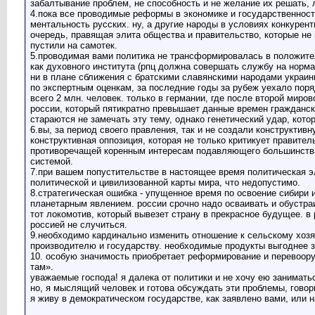
забалтывание проблем, не способность и не желание их решать, 
4.пока все проводимые реформы в экономике и государственности
ментальность русских. ну, а другие народы в условиях конкурент
очередь, правящая элита общества и правительство, которые не 
пустили на самотек.
5.проводимая вами политика не трансформировалась в положител
как духовного института (рпц должна совершать службу на норма
ни в плане сближения с братскими славянскими народами украины
по экспертным оценкам, за последние годы за рубеж уехало поряд
всего 2 млн. человек. только в германии, где после второй мир
россии, который пятикратно превышает данные времен гражданско
стараются не замечать эту тему, однако генетический удар, ко
6.вы, за период своего правления, так и не создали конструкти
конструктивная оппозиция, которая не только критикует правите
противоречащей коренным интересам подавляющего большинства 
системой.
7.при вашем попустительстве в настоящее время политическая э
политической и цивилизованной карты мира, что недопустимо.
8.стратегическая ошибка - упущенное время по освоение сибири 
планетарным явлением. россии срочно надо осваивать и обустраив
тот локомотив, который вывезет страну в прекрасное будущее. в
россией не случиться.
9.необходимо кардинально изменить отношение к сельскому хозяй
производителю и государству. необходимые продукты выгоднее за
10. особую значимость приобретает реформирование и перевооруж
там».
уважаемые господа! я далека от политики и не хочу ею заниматьс
но, я мыслящий человек и готова обсуждать эти проблемы, говорит
я живу в демократическом государстве, как заявлено вами, или 