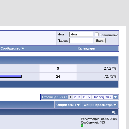
Имя
Запомнить?
Пароль
Сообщество
Календарь
9
27.27%
24
72.73%
Страница 1 из 47
1
2
3
11
>
Последняя
»
Опции темы
Опции просмотра
#
1
Регистрация: 04.05.2008
Сообщений: 453