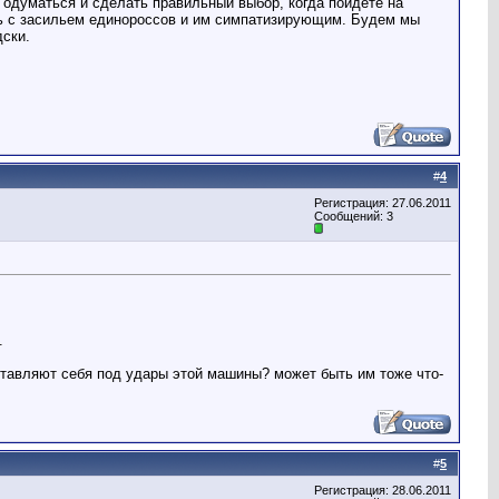
 одуматься и сделать правильный выбор, когда пойдете на
ать с засильем единороссов и им симпатизирующим. Будем мы
дски.
#
4
Регистрация: 27.06.2011
Сообщений: 3
.
дставляют себя под удары этой машины? может быть им тоже что-
#
5
Регистрация: 28.06.2011