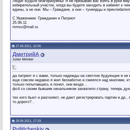
Люди! Будьте благоразумны! Я не призываю вас взять в руки мау
избирательный участок, когда вы будете заходить в кабинет к 
едины, а не они. Мы – Граждане, а они – тунеядцы и прихлебат
С Уважением: Гражданин и Патриот
25.06.11
mmsv@mail.ru
27.06.2011, 22:00
ДмитрийА
Junior Member
да патриот я с вами, только надежды на светлое будующее я не 
еще совсем недавно я жил беззаботно и смеялся над многими, кто
только попытавшись я понял, они везде...
фсб со своим бывшим начальником захватило страну, теперь дума
тех кого бьют и разгоняют, не дают регистрировать партии и др
то дорого?...
28.06.2011, 17:29
PolitIcheskiy