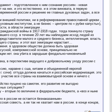
дамент - подготовленное к ним сознание россиян - новая
 на них. и это естественно. и в этом виновата, в первую
современной россии и решению ее главных духовных задач, а все
и внешней политики, ни в реформирование православной церкви ,
ховным институтом, а не бизнес – центром по « рубке капусты»),
сти, в области эмиграции .
гражданской войны в 1917-1918 годах. тогда покинуло страну
бывшего ссср. в течение 20 лет мы наблюдаем исход людей из
редставители малого и среднего бизнеса, интеллигенция. власть
щего страны. и этот вал эмиграции нарастает…
а меня. в здоровом обществе должна быть здоровая
нсусной, компромиссной основе, принципиально не
ции нет. она убита в зародыше феодально-чиновничьей
ека, в перспективе ведущего к добровольному уходу россии с
ссию, наравне с сша, китаем и объединенной европой
г. сочи). оттуда должна начаться и российская модернизация. это
 участие все страны на взаимовыгодной основе и ничего с
йство пущено на самотек. его развитие не выгодно
сных ситуациях?
ну – вторые по величине в федеральном бюджете, а «воз и ныне
ло в россии не остается безнаказанным»
кая совесть. а ее так не хватает нам в россии. в конце концов,