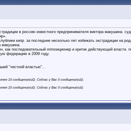
экстрадиции в россию известного предпринимателя виктора макушина. с
ир».
публики кипр. за последние несколько лет избежать экстрадиции на ро
а макушина.
ен, как последовательный оппозиционер и критик действующей власти. 
кую федерацию в 2009 году.
шей "честной властью"...
енее 10 сообщение(ий). Сейчас у Вас 0 сообщение(ий).
енее 10 сообщение(ий). Сейчас у Вас 0 сообщение(ий).