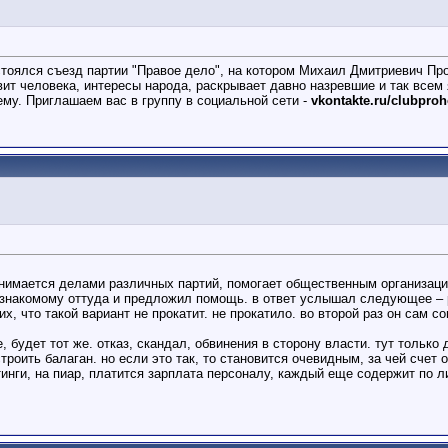
тоялся съезд партии "Правое дело", на котором Михаил Дмитриевич Про
вит человека, интересы народа, раскрывает давно назревшие и так всем
тему. Приглашаем вас в группу в социальной сети -
vkontakte.ru/clubpro
анимается делами различных партий, помогает общественным организаци
у знакомому оттуда и предложил помощь. в ответ услышал следующее – 
, что такой вариант не прокатит. не прокатило. во второй раз он сам со
 будет тот же. отказ, скандал, обвинения в сторону власти. тут только 
роить балаган. но если это так, то становится очевидным, за чей счет 
инги, на пиар, платится зарплата персоналу, каждый еще содержит по ли